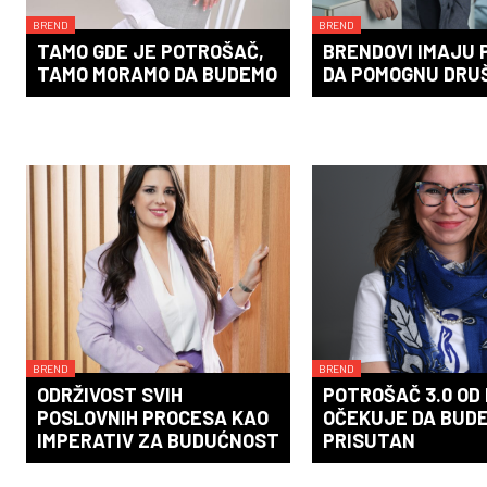
BREND
BREND
TAMO GDE JE POTROŠAČ,
BRENDOVI IMAJU 
TAMO MORAMO DA BUDEMO
DA POMOGNU DRU
BREND
BREND
ODRŽIVOST SVIH
POTROŠAČ 3.0 OD
POSLOVNIH PROCESA KAO
OČEKUJE DA BUD
IMPERATIV ZA BUDUĆNOST
PRISUTAN