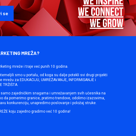
ARKETING MREŽA?
rketing mreže i traje već punih 10 godina.
emeljili smo u portalu, od koga su dalje potekli svi drugi projekti
ine mrežu za EDUKACIJU, UMREŽAVANJE, INFORMISANJE i
 TRŽIŠTA.
samo zajedničkim snagama i umrežavanjem svih učesnika na
mo da pomerimo granice, pratimo trendove, odolimo izazovima,
avu konkurenciju, unapredimo poslovanje i položaj struke.
REŽE koju zajedno gradimo već 10 godina!