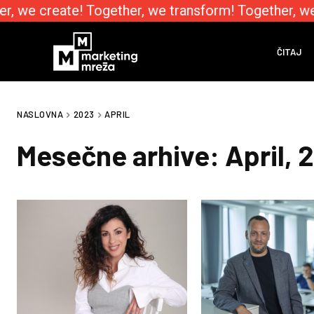
, we create! Together, we transform! Together, we
ČITAJ
NASLOVNA
2023
APRIL
Mesečne arhive: April, 