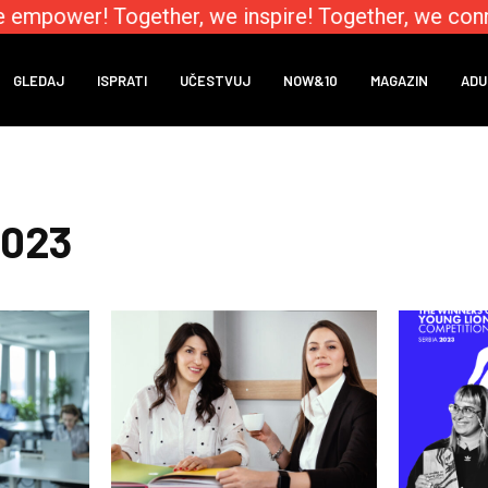
 empower! Together, we inspire! Together, we conne
GLEDAJ
ISPRATI
UČESTVUJ
NOW&10
MAGAZIN
ADU
2023