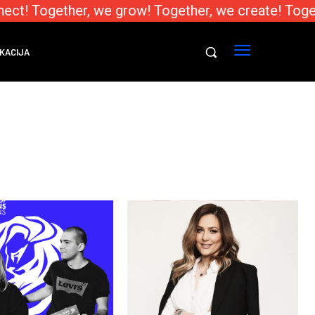
ct! Together, we grow! Together, we create! Toget
KACIJA