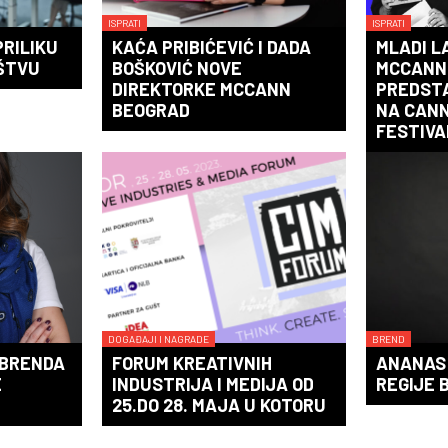
ISPRATI
ISPRATI
PRILIKU
KAĆA PRIBIĆEVIĆ I DADA
MLADI L
ŠTVU
BOŠKOVIĆ NOVE
MCCANN
DIREKTORKE MCCANN
PREDST
BEOGRAD
NA CANN
FESTIVA
DOGAĐAJI I NAGRADE
BREND
 BRENDA
FORUM KREATIVNIH
ANANAS
E
INDUSTRIJA I MEDIJA OD
REGIJE 
25.DO 28. MAJA U KOTORU