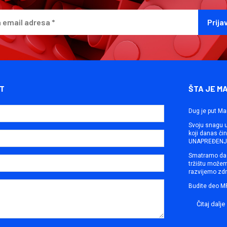
T
ŠTA JE M
Dug je put Ma
Svoju snagu ut
koji danas č
UNAPREĐENJE
Smatramo da 
tržištu može
razvijemo zdr
Budite deo M
Čitaj dalje