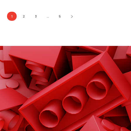
1
2
3
...
5