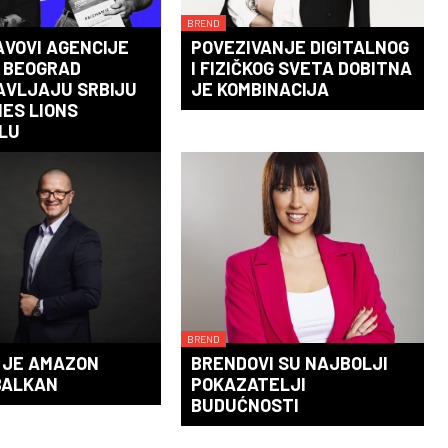
BREND
AVOVI AGENCIJE
POVEZIVANJE DIGITALNOG
 BEOGRAD
I FIZIČKOG SVETA DOBITNA
AVLJAJU SRBIJU
JE KOMBINACIJA
ES LIONS
LU
BREND
 JE AMAZON
BRENDOVI SU NAJBOLJI
BALKAN
POKAZATELJI
BUDUĆNOSTI