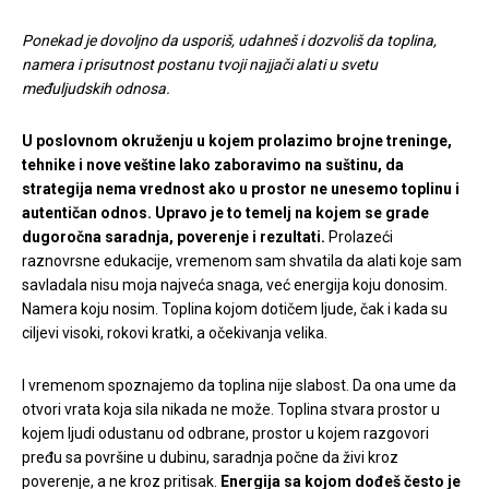
Ponekad je dovoljno da usporiš, udahneš i dozvoliš da toplina,
namera i prisutnost postanu tvoji najjači alati u svetu
međuljudskih odnosa.
U poslovnom okruženju u kojem prolazimo brojne treninge,
tehnike i nove veštine lako zaboravimo na suštinu, da
strategija nema vrednost ako u prostor ne unesemo toplinu i
autentičan odnos. Upravo je to temelj na kojem se grade
dugoročna saradnja, poverenje i rezultati.
Prolazeći
raznovrsne edukacije, vremenom sam shvatila da alati koje sam
savladala nisu moja najveća snaga, već energija koju donosim.
Namera koju nosim. Toplina kojom dotičem ljude, čak i kada su
ciljevi visoki, rokovi kratki, a očekivanja velika.
I vremenom spoznajemo da toplina nije slabost. Da ona ume da
otvori vrata koja sila nikada ne može. Toplina stvara prostor u
kojem ljudi odustanu od odbrane, prostor u kojem razgovori
pređu sa površine u dubinu, saradnja počne da živi kroz
poverenje, a ne kroz pritisak.
Energija sa kojom dođeš često je