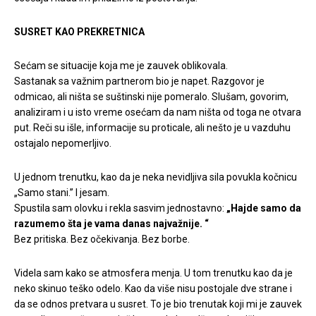
SUSRET KAO PREKRETNICA
Sećam se situacije koja me je zauvek oblikovala.
Sastanak sa važnim partnerom bio je napet. Razgovor je
odmicao, ali ništa se suštinski nije pomeralo. Slušam, govorim,
analiziram i u isto vreme osećam da nam ništa od toga ne otvara
put. Reči su išle, informacije su proticale, ali nešto je u vazduhu
ostajalo nepomerljivo.
U jednom trenutku, kao da je neka nevidljiva sila povukla kočnicu
„Samo stani.” I jesam.
Spustila sam olovku i rekla sasvim jednostavno:
„Hajde samo da
razumemo šta je vama danas najvažnije. “
Bez pritiska. Bez očekivanja. Bez borbe.
Videla sam kako se atmosfera menja. U tom trenutku kao da je
neko skinuo teško odelo. Kao da više nisu postojale dve strane i
da se odnos pretvara u susret. To je bio trenutak koji mi je zauvek