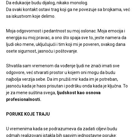
Da edukacije budu dijalog, nikako monolog.
Da svaki kontakt ostavi trag koji ga ne povezuje sa brojkama, već
sa iskustvom koje delimo.
Moja odgovornost i pedantnost su moj oslonac. Moja emocija i
energija su moj pravac, a ono što spaja sve to, jeste namera da
ljudi oko mene, uključujući i tim koji mi je poveren, svakog dana
osete sigurnost, jasnoću i poštovanje.
Shvatila sam vremenom da vođenje ljudi ne znači imati sve
odgovore, već stvarati prostor u kojem oni mogu da budu
najbolja verzija sebe. Da im pružiš mir kada im je potreban,
jasnoću kada je haos prisutan i podršku onda kada je ključna. To
je za mene suština svega,
ljudskost kao osnova
profesionalnosti.
PORUKE KOJE TRAJU
U vremenima kada se podrazumeva da zadati ciljevi budu
odmah realizovani istakla bih sasvim jednostavne poruke: