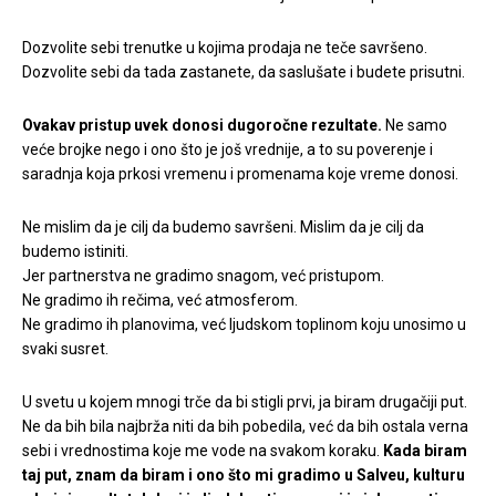
Dozvolite sebi trenutke u kojima prodaja ne teče savršeno.
Dozvolite sebi da tada zastanete, da saslušate i budete prisutni.
Ovakav pristup uvek donosi dugoročne rezultate.
Ne samo
veće brojke nego i ono što je još vrednije, a to su poverenje i
saradnja koja prkosi vremenu i promenama koje vreme donosi.
Ne mislim da je cilj da budemo savršeni. Mislim da je cilj da
budemo istiniti.
Jer partnerstva ne gradimo snagom, već pristupom.
Ne gradimo ih rečima, već atmosferom.
Ne gradimo ih planovima, već ljudskom toplinom koju unosimo u
svaki susret.
U svetu u kojem mnogi trče da bi stigli prvi, ja biram drugačiji put.
Ne da bih bila najbrža niti da bih pobedila, već da bih ostala verna
sebi i vrednostima koje me vode na svakom koraku.
Kada biram
taj put, znam da biram i ono što mi gradimo u Salveu, kulturu