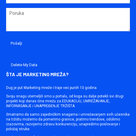
Delete My Data
ŠTA JE MARKETING MREŽA?
Dug je put Marketing mreže i traje već punih 10 godina.
Svoju snagu utemeljili smo u portalu, od koga su dalje potekli svi drugi
projekti koji danas čine mrežu za EDUKACIJU, UMREŽAVANJE,
INFORMISANJE i UNAPREĐENJE TRŽIŠTA.
Smatramo da samo zajedničkim snagama i umrežavanjem svih učesnika
na tržištu možemo da pomerimo granice, pratimo trendove, odolimo
izazovima, razvijemo zdravu konkurenciju, unapredimo poslovanje i
položaj struke.