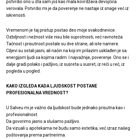
potvrdio ono u šta sam još kao mala kovrdžava devojčica
verovala. Potvrdio mi je da poverenje ne nastaje iz snage već iz
iskrenosti.
Vremenom je taj pristup postao deo moje svakodnevice.
Ozbiljnost i nežnost više nisu bile suprotnosti, već ravnoteža.
Tačnost i prisutnost postale su dve strane, ali iste namere.
Ciljevi su ostali jasni, ali način na koji im prilazim usklađen je sa
energijom ljudi sa kojima radim. I najvažnije, poverenje. Ono se i
dalje gradi polako i pažljivo, iz susreta u susret, iz reči u reč, iz
pogleda u pogled.
KAKO IZGLEDA KADA LJUDSKOST POSTANE
PROFESIONALNA VREDNOST?
U Salveu mi je važno da ljudskost bude jednako prisutna kao i
profesionalnost.
Da govorimo jasno a slušamo pažljivo.
Da vizuali u apotekama ne budu samo estetika, već izraz našeg
poštovanja prema partnerima.