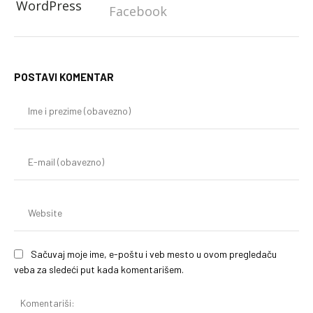
WordPress
Facebook
POSTAVI KOMENTAR
Im
i
pr
(o
E-
mai
(o
We
Sačuvaj moje ime, e-poštu i veb mesto u ovom pregledaču
veba za sledeći put kada komentarišem.