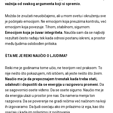
važnija od svakog argumenta koji si spremio.
Možda će zvučati neuobičajeno, ali u mom svetu i okruženju sve
je počinjalo emocijom. Ne emocijom koja preuzima kontrolu, već
emocijom koja povezuje. Tihom, stabilnom, sigurnom.
Emocijom koja je čuvar integriteta.
Naučila sam da se najbolji
rezultati često rađaju tek kada odnosi postanu iskreni, a prostor
među ljudima oslobođen pritiska.
ŠTA ME JE REIKI NAUČIO O LJUDIMA?
Reiki me je godinama tome učio, ne teorijom već praksom. To
nije nešto što pokazujem, niti ističem, ali jeste nešto što živim.
Naučio me je da prepoznajem trenutak kada treba stati,
udahnuti i dopustiti da se energija u razgovoru promeni.
Da
se sagovornici osete viđeno. Da se osete sigurno. Naučio me je
da energija ulazi u prostor pre nas. Da namera menja ton
razgovora. Da se poverenje ne gradi rečima već načinom na koji
ih izgovaramo. Da ljudi osećaju ako im prilazimo iz ega, kao što
osećaju i kada im prilazimo iz poštovanja.