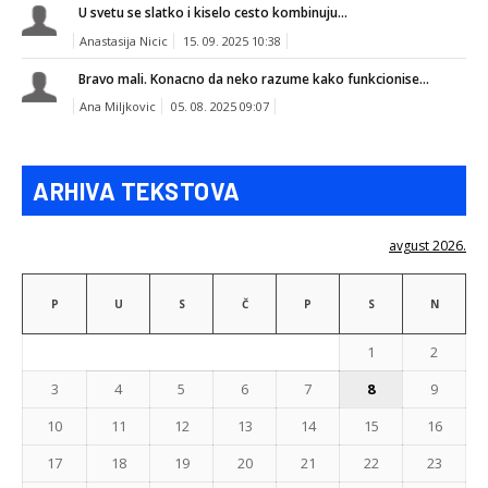
U svetu se slatko i kiselo cesto kombinuju...
Anastasija Nicic
15. 09. 2025 10:38
Bravo mali. Konacno da neko razume kako funkcionise...
Ana Miljkovic
05. 08. 2025 09:07
ARHIVA TEKSTOVA
avgust 2026.
P
U
S
Č
P
S
N
1
2
3
4
5
6
7
8
9
10
11
12
13
14
15
16
17
18
19
20
21
22
23