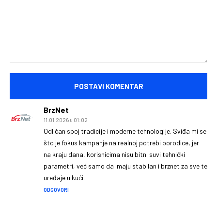
Komentariši:
BrzNet
11.01.2026 u 01:02
Odličan spoj tradicije i moderne tehnologije. Sviđa mi se
što je fokus kampanje na realnoj potrebi porodice, jer
na kraju dana, korisnicima nisu bitni suvi tehnički
parametri, već samo da imaju stabilan i brznet za sve te
uređaje u kući.
ODGOVORI