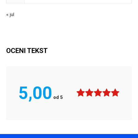
« jul
OCENI TEKST
5,00
od
5