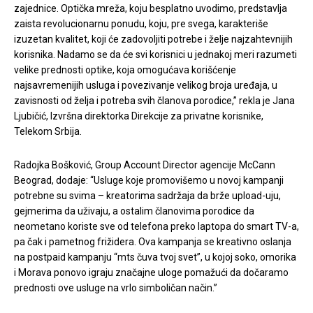
zajednice. Optička mreža, koju besplatno uvodimo, predstavlja
zaista revolucionarnu ponudu, koju, pre svega, karakteriše
izuzetan kvalitet, koji će zadovoljiti potrebe i želje najzahtevnijih
korisnika. Nadamo se da će svi korisnici u jednakoj meri razumeti
velike prednosti optike, koja omogućava korišćenje
najsavremenijih usluga i povezivanje velikog broja uređaja, u
zavisnosti od želja i potreba svih članova porodice,” rekla je Jana
Ljubičić, Izvršna direktorka Direkcije za privatne korisnike,
Telekom Srbija.
Radojka Bošković, Group Account Director agencije McCann
Beograd, dodaje: “Usluge koje promovišemo u novoj kampanji
potrebne su svima – kreatorima sadržaja da brže upload-uju,
gejmerima da uživaju, a ostalim članovima porodice da
neometano koriste sve od telefona preko laptopa do smart TV-a,
pa čak i pametnog frižidera. Ova kampanja se kreativno oslanja
na postpaid kampanju “mts čuva tvoj svet”, u kojoj soko, omorika
i Morava ponovo igraju značajne uloge pomažući da dočaramo
prednosti ove usluge na vrlo simboličan način.”