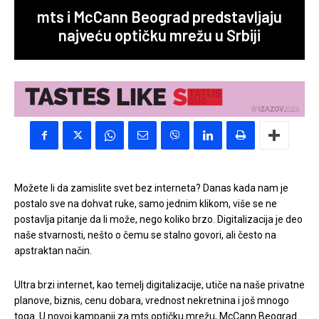
mts i McCann Beograd predstavljaju
najveću optičku mrežu u Srbiji
Možete li da zamislite svet bez interneta? Danas kada nam je
postalo sve na dohvat ruke, samo jednim klikom, više se ne
postavlja pitanje da li može, nego koliko brzo. Digitalizacija je deo
naše stvarnosti, nešto o čemu se stalno govori, ali često na
apstraktan način.
Ultra brzi internet, kao temelj digitalizacije, utiče na naše privatne
planove, biznis, cenu dobara, vrednost nekretnina i još mnogo
toga. U novoj kampanji za mts optičku mrežu, McCann Beograd