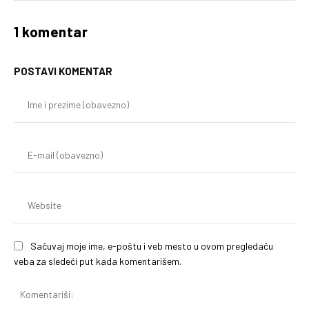
1 komentar
POSTAVI KOMENTAR
Im
i
pr
(o
E-
mai
(o
We
Sačuvaj moje ime, e-poštu i veb mesto u ovom pregledaču
veba za sledeći put kada komentarišem.