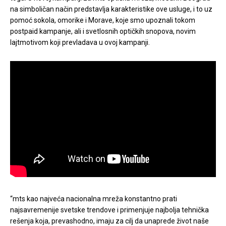
na simboličan način predstavlja karakteristike ove usluge, i to uz
pomoć sokola, omorike i Morave, koje smo upoznali tokom
postpaid kampanje, ali i svetlosnih optičkih snopova, novim
lajtmotivom koji prevladava u ovoj kampanji.
“mts kao najveća nacionalna mreža konstantno prati
najsavremenije svetske trendove i primenjuje najbolja tehnička
rešenja koja, prevashodno, imaju za cilj da unaprede život naše