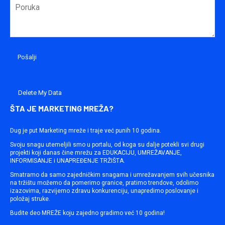
Delete My Data
ŠTA JE MARKETING MREŽA?
Dug je put Marketing mreže i traje već punih 10 godina.
Svoju snagu utemeljili smo u portalu, od koga su dalje potekli svi drugi
projekti koji danas čine mrežu za EDUKACIJU, UMREŽAVANJE,
INFORMISANJE i UNAPREĐENJE TRŽIŠTA.
Smatramo da samo zajedničkim snagama i umrežavanjem svih učesnika
na tržištu možemo da pomerimo granice, pratimo trendove, odolimo
izazovima, razvijemo zdravu konkurenciju, unapredimo poslovanje i
položaj struke.
Budite deo MREŽE koju zajedno gradimo već 10 godina!