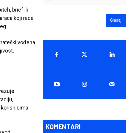
ch, brief ili
araca koji rade
Glasaj
jeg.
 strateški vođena
ivost,
ezuje
aciju,
 korisnicima
KOMENTARI
zvod.