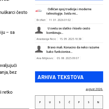
Odličan spoj tradicije i moderne
muškarci često
tehnologije. Sviđa mi...
BrzNet
11. 01. 2026 01:02
U svetu se slatko i kiselo cesto
iju – sa
kombinuju...
Anastasija Nicic
15. 09. 2025 10:38
Bravo mali. Konacno da neko razume
kako funkcionise...
Ana Miljkovic
05. 08. 2025 09:07
valjujući
anja, bez
ARHIVA TEKSTOVA
avgust 2026.
i retko
P
U
S
Č
P
S
N