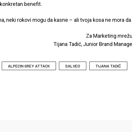
 konkretan benefit.
na, neki rokovi mogu da kasne – ali tvoja kosa ne mora da 
Za Marketing mrežu 
Tijana Tadić, Junior Brand Manage
ALPECIN GREY ATTACK
SALVEO
TIJANA TADIĆ