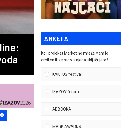
ANKETA
line:
Koji projekat Marketing mreže Vam je
zvoda
omiljen ili se rado u njega uključujete?
KAKTUS festival
IZAZOV forum
ADBOOKA
MARK AWARDS