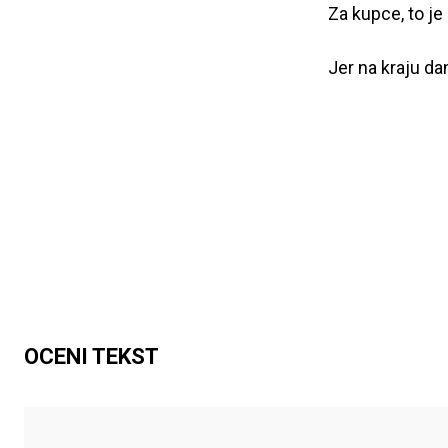
Za kupce, to je
Jer na kraju da
OCENI TEKST