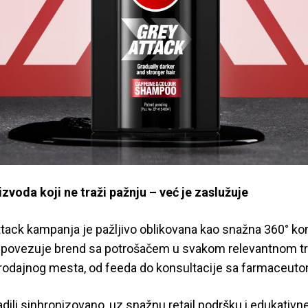
zvoda koji ne traži pažnju – već je zaslužuje
ttack kampanja je pažljivo oblikovana kao snažna 360° k
a povezuje brend sa potrošačem u svakom relevantnom t
rodajnog mesta, od feeda do konsultacije sa farmaceuto
 radili sinhronizovano, uz snažnu retail podršku i edukativn