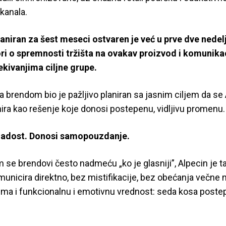
kanala.
laniran za šest meseci ostvaren je već u prve dve nede
ri o spremnosti tržišta na ovakav proizvod i komunikaci
ekivanjima ciljne grupe.
a brendom bio je pažljivo planiran sa jasnim ciljem da se
ira kao rešenje koje donosi postepenu, vidljivu promenu.
adost. Donosi samopouzdanje.
 se brendovi često nadmeću „ko je glasniji”, Alpecin je taj
unicira direktno, bez mistifikacije, bez obećanja večne ml
ma i funkcionalnu i emotivnu vrednost: seda kosa poste