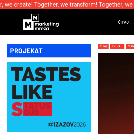
we create! Together, we transform! Together, we e
ČITAJ
ČITAJ
ISPRATI
MAR
PROJEKAT