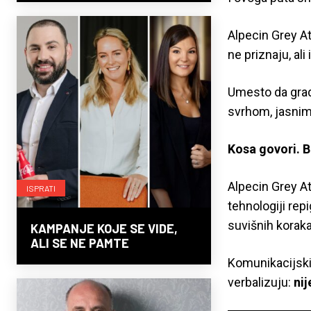
Alpecin Grey At
ne priznaju, al
Umesto da grad
svrhom, jasnim
Kosa govori. B
Alpecin Grey At
ISPRATI
tehnologiji rep
suvišnih koraka
KAMPANJE KOJE SE VIDE,
ALI SE NE PAMTE
Komunikacijski 
verbalizuju:
nij