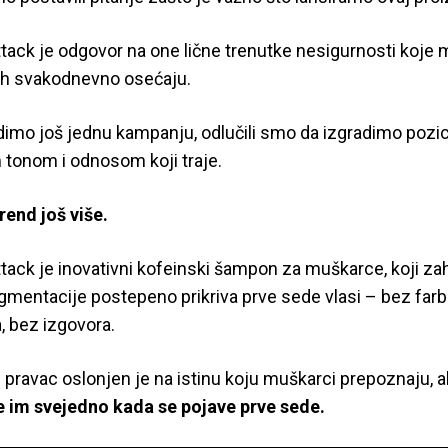
tack je odgovor na one lične trenutke nesigurnosti koje 
i ih svakodnevno osećaju.
imo još jednu kampanju, odlučili smo da izgradimo pozic
 tonom i odnosom koji traje.
rend još više.
tack je inovativni kofeinski šampon za muškarce, koji zah
igmentacije postepeno prikriva prve sede vlasi – bez farb
, bez izgovora.
pravac oslonjen je na istinu koju muškarci prepoznaju, al
e im svejedno kada se pojave prve sede.