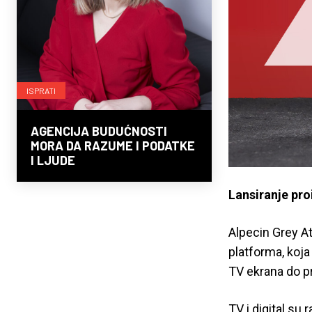
ISPRATI
AGENCIJA BUDUĆNOSTI
MORA DA RAZUME I PODATKE
I LJUDE
Lansiranje proi
Alpecin Grey A
platforma, koj
TV ekrana do p
TV i digital su