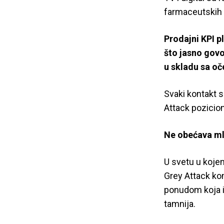
farmaceutskih 
Prodajni KPI p
što jasno govo
u skladu sa oč
Svaki kontakt s
Attack pozicion
Ne obećava ml
U svetu u kojem
Grey Attack kom
ponudom koja i
tamnija.