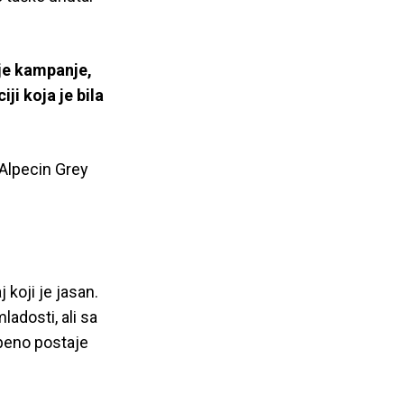
lje kampanje,
ji koja je bila
 Alpecin Grey
 koji je jasan.
adosti, ali sa
peno postaje