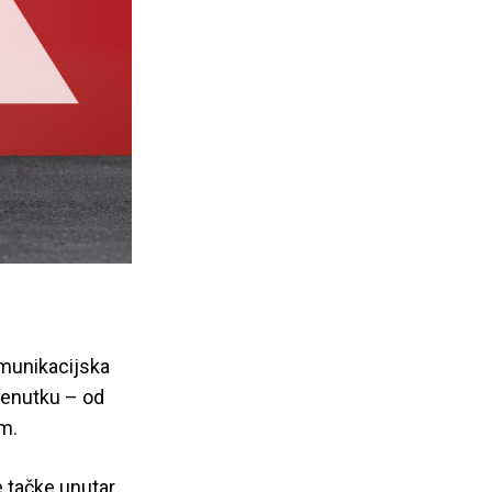
omunikacijska
renutku – od
m.
e tačke unutar