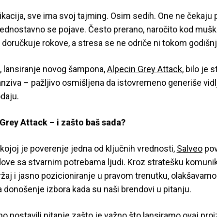
acija, sve ima svoj tajming. Osim sedih. One ne čekaju pit
 jednostavno se pojave. Često prerano, naročito kod mušk
ja doručkuje rokove, a stresa se ne odriče ni tokom godišn
a, lansiranje novog šampona,
Alpecin Grey Attack
, bilo je
nziva – pažljivo osmišljena da istovremeno generiše vidlj
odaju.
Grey Attack – i zašto baš sada?
ojoj je poverenje jedna od ključnih vrednosti,
Salveo
pov
ve sa stvarnim potrebama ljudi. Kroz stratešku komunik
žaj i jasno pozicioniranje u pravom trenutku, olakšavamo
 donošenje izbora kada su naši brendovi u pitanju.
o postavili pitanje zašto je važno što lansiramo ovaj proi