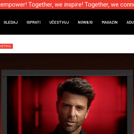
mpower! Together, we inspire! Together, we connec
GLEDAJ
ISPRATI
UČESTVUJ
NOW&10
MAGAZIN
ADU
KETING