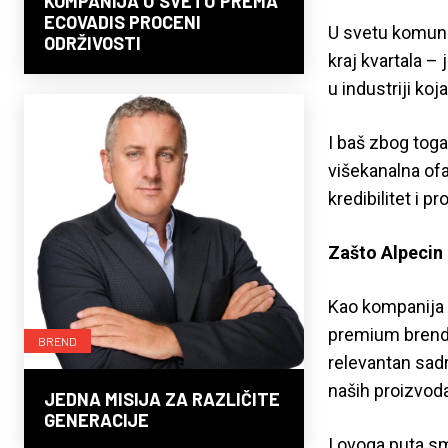
KOMPANIJA U SVETU PREMA
ECOVADIS PROCENI
U svetu komunik
ODRŽIVOSTI
kraj kvartala –
u industriji ko
I baš zbog tog
višekanalna ofa
kredibilitet i pr
Zašto Alpecin 
Kao kompanija k
premium brendo
BREND
relevantan sadr
naših proizvoda
JEDNA MISIJA ZA RAZLIČITE
GENERACIJE
I ovoga puta sm