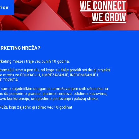
ARKETING MREŽA?
rketing mreže i traje već punih 10 godina.
emeljili smo u portalu, od koga su dalje potekli svi drugi projekti
ine mrežu za EDUKACIJU, UMREŽAVANJE, INFORMISANJE i
 TRŽIŠTA.
samo zajedničkim snagama i umrežavanjem svih učesnika na
mo da pomerimo granice, pratimo trendove, odolimo izazovima,
avu konkurenciju, unapredimo poslovanje i položaj struke.
REŽE koju zajedno gradimo već 10 godina!