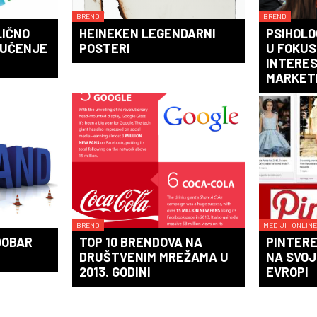
BREND
BREND
LIČNO
HEINEKEN LEGENDARNI
PSIHOLO
JUČENJE
POSTERI
U FOKU
INTERE
MARKET
BREND
MEDIJI I ONLINE
DOBAR
TOP 10 BRENDOVA NA
PINTER
DRUŠTVENIM MREŽAMA U
NA SVOJ
2013. GODINI
EVROPI