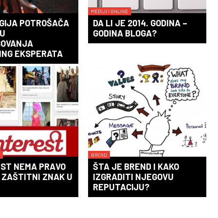
MEDIJI I ONLINE
GIJA POTROŠAČA
DA LI JE 2014. GODINA –
SU
GODINA BLOGA?
SOVANJA
ING EKSPERATA
BREND
EST NEMA PRAVO
ŠTA JE BREND I KAKO
 ZAŠTITNI ZNAK U
IZGRADITI NJEGOVU
REPUTACIJU?