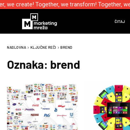
, we create! Together, we transform! Together, we 
ČITAJ
NASLOVNA
KLJUČNE REČI
BREND
Oznaka:
brend