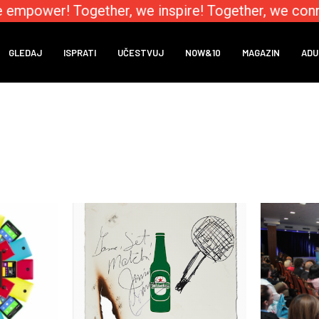
empower! Together, we inspire! Together, we conne
GLEDAJ
ISPRATI
UČESTVUJ
NOW&10
MAGAZIN
ADU