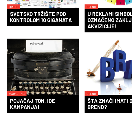
BREND
BREND
SVETSKO TRŽIŠTE POD
U REKLAMI SIMBO
KONTROLOM 10 GIGANATA
OZNAČENO ZAKL
AKVIZICIJE!
MARKETING
BREND
POJAČAJ TON, IDE
ŠTA ZNAČI IMATI 
KAMPANJA!
BREND?