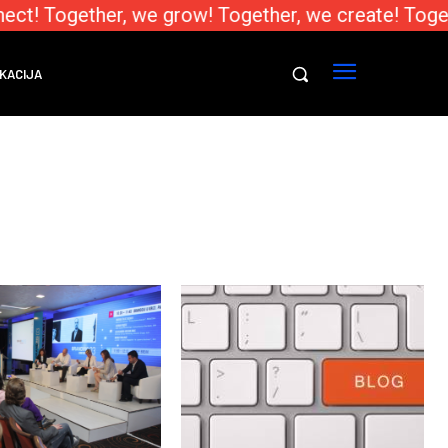
ct! Together, we grow! Together, we create! Toget
KACIJA