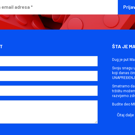
T
ŠTA JE M
Dug je put Ma
Svoju snagu ut
koji danas č
UNAPREĐENJE
Smatramo da 
tržištu može
razvijemo zdr
Budite deo M
Čitaj dalje