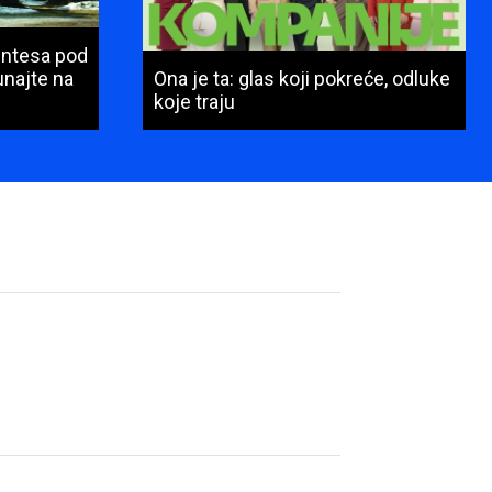
Intesa pod
najte na
Ona je ta: glas koji pokreće, odluke
koje traju
Ime
i
prezime
(obavezno)
E-