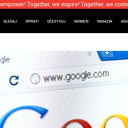
mpower! Together, we inspire! Together, we connect
GLEDAJ
ISPRATI
UČESTVUJ
NOW&10
MAGAZIN
ADU