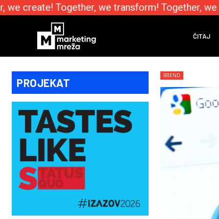
we create! Together, we transform! Together, we e
ČITAJ
BREND
PROJEKAT