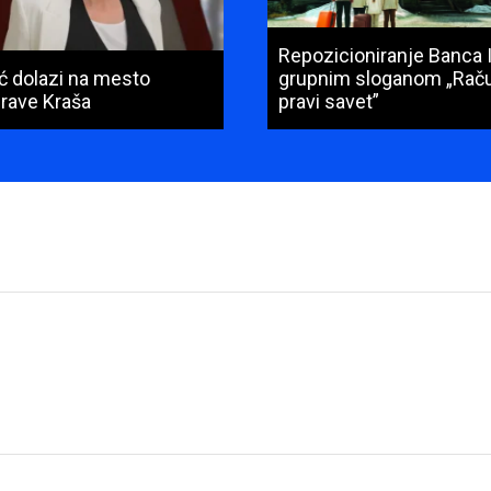
Repozicioniranje Banca 
ić dolazi na mesto
grupnim sloganom „Raču
prave Kraša
pravi savet”