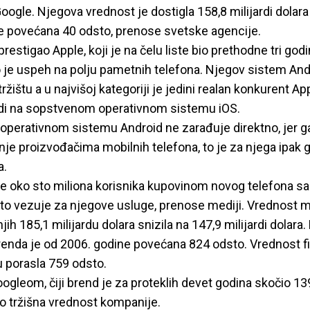
oogle. Njegova vrednost je dostigla 158,8 milijardi dolara
je povećana 40 odsto, prenose svetske agencije.
restigao Apple, koji je na čelu liste bio prethodne tri godi
 je uspeh na polju pametnih telefona. Njegov sistem And
ištu a u najvišoj kategoriji je jedini realan konkurent 
adi na sopstvenom operativnom sistemu iOS.
 operativnom sistemu Android ne zarađuje direktno, jer g
nje proizvođačima mobilnih telefona, to je za njega ipak 
a.
e oko sto miliona korisnika kupovinom novog telefona s
o vezuje za njegove usluge, prenose mediji. Vrednost 
jih 185,1 milijardu dolara snizila na 147,9 milijardi dolara
renda je od 2006. godine povećana 824 odsto. Vrednost fi
u porasla 759 odsto.
Googleom, čiji brend je za proteklih devet godina skočio 1
o tržišna vrednost kompanije.