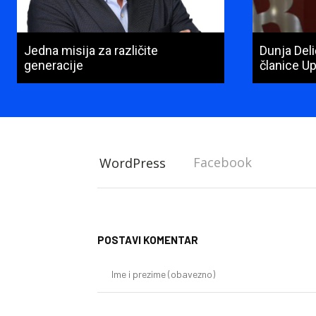
Jedna misija za različite
Dunja Del
generacije
članice U
Facebook
WordPress
POSTAVI KOMENTAR