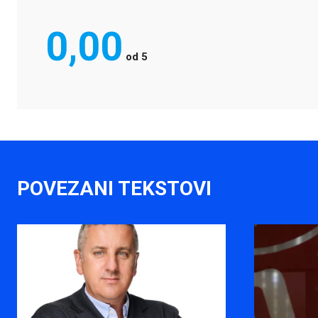
0,00
od
5
POVEZANI TEKSTOVI