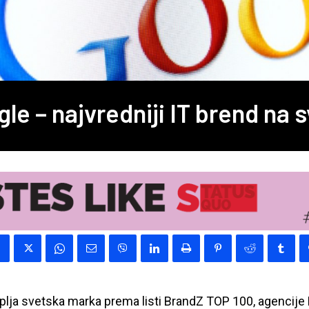
le – najvredniji IT brend na 
lja svetska marka prema listi BrandZ TOP 100, agencije