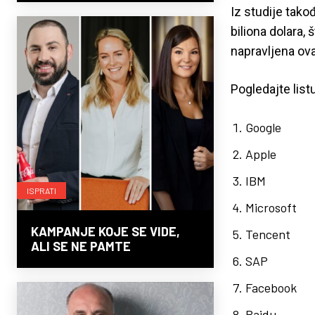
Iz studije tako
biliona dolara,
napravljena ova 
Pogledajte list
Google
Apple
IBM
ISPRATI
Microsoft
KAMPANJE KOJE SE VIDE,
Tencent
ALI SE NE PAMTE
SAP
Facebook
Baidu