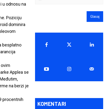
 i u odnosu na
Glasaj
ne. Poziciju
roid dominira
Appleovom
a besplatno
garancija
a ovim
marke Applea se
. Međutim,
rme na berzi je
39 procentnih
KOMENTARI