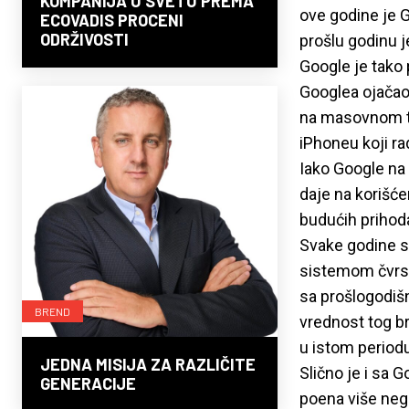
KOMPANIJA U SVETU PREMA
ove godine je G
ECOVADIS PROCENI
ODRŽIVOSTI
prošlu godinu 
Google je tako p
Googlea ojačao
na masovnom trž
iPhoneu koji r
Iako Google na
daje na korišće
budućih prihod
Svake godine s
sistemom čvrst
sa prošlogodišn
BREND
vrednost tog b
u istom period
JEDNA MISIJA ZA RAZLIČITE
Slično je i sa 
GENERACIJE
poena više neg