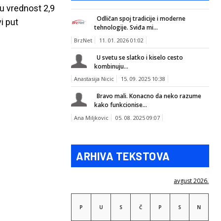
nu vrednost 2,9
Odličan spoj tradicije i moderne
i put
tehnologije. Sviđa mi...
BrzNet
11. 01. 2026 01:02
U svetu se slatko i kiselo cesto
kombinuju...
Anastasija Nicic
15. 09. 2025 10:38
Bravo mali. Konacno da neko razume
kako funkcionise...
Ana Miljkovic
05. 08. 2025 09:07
ARHIVA TEKSTOVA
avgust 2026.
P
U
S
Č
P
S
N