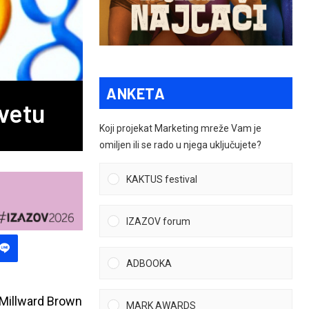
ANKETA
svetu
Koji projekat Marketing mreže Vam je
omiljen ili se rado u njega uključujete?
KAKTUS festival
IZAZOV forum
ADBOOKA
 Millward Brown
MARK AWARDS