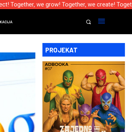
! Together, we grow! Together, we create! Togethe
KACIJA
PROJEKAT