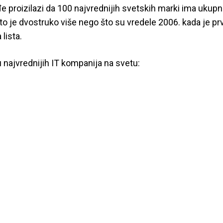
đe proizilazi da 100 najvrednijih svetskih marki ima ukup
 što je dvostruko više nego što su vredele 2006. kada je prv
lista.
u najvrednijih IT kompanija na svetu: