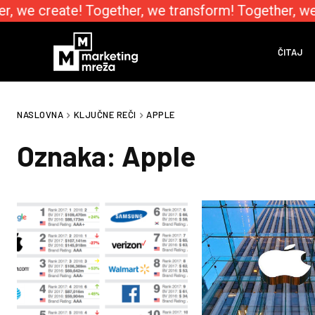
, we create! Together, we transform! Together, we 
ČITAJ
NASLOVNA
KLJUČNE REČI
APPLE
Oznaka:
Apple