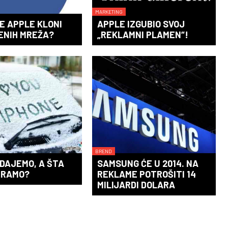
MARKETING
E APPLE KLONI
APPLE IZGUBIO SVOJ
ENIH MREŽA?
„REKLAMNI PLAMEN“!
BREND
DAJEMO, A ŠTA
SAMSUNG ĆE U 2014. NA
IRAMO?
REKLAME POTROŠITI 14
MILIJARDI DOLARA