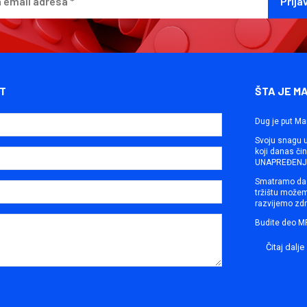
T
ŠTA JE M
Dug je put Ma
Svoju snagu ut
koji danas č
UNAPREĐENJE
Smatramo da 
tržištu može
razvijemo zdr
Budite deo M
Čitaj dalje