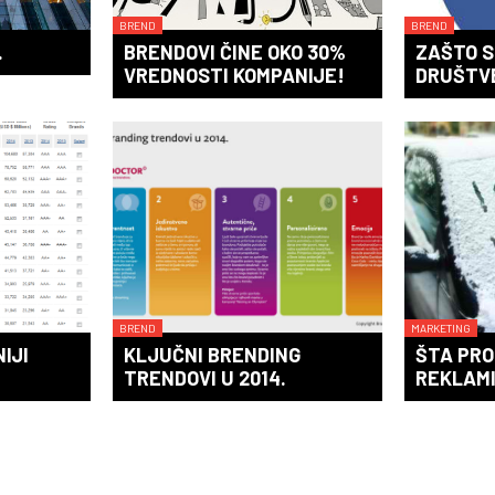
BREND
BREND
.
BRENDOVI ČINE OKO 30%
ZAŠTO S
VREDNOSTI KOMPANIJE!
DRUŠTV
BREND
MARKETING
IJI
KLJUČNI BRENDING
ŠTA PRO
TRENDOVI U 2014.
REKLAM