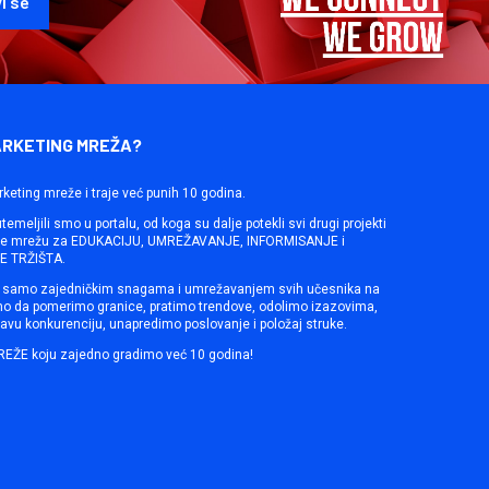
ARKETING MREŽA?
rketing mreže i traje već punih 10 godina.
emeljili smo u portalu, od koga su dalje potekli svi drugi projekti
ine mrežu za EDUKACIJU, UMREŽAVANJE, INFORMISANJE i
 TRŽIŠTA.
samo zajedničkim snagama i umrežavanjem svih učesnika na
mo da pomerimo granice, pratimo trendove, odolimo izazovima,
avu konkurenciju, unapredimo poslovanje i položaj struke.
REŽE koju zajedno gradimo već 10 godina!