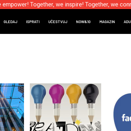
empower! Together, we inspire! Together, we conne
GLEDAJ
ISPRATI
UČESTVUJ
NOW&10
MAGAZIN
ADU