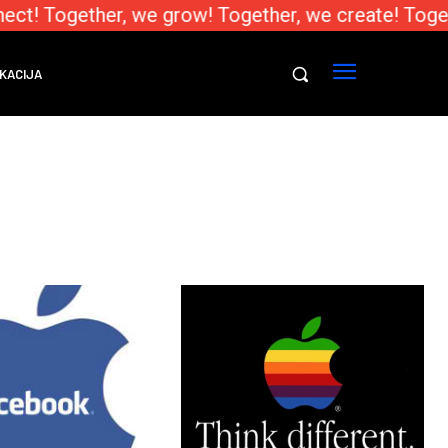
ct! Together, we grow! Together, we create! Toget
KACIJA