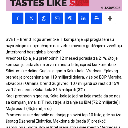
SVET – Brend i logo američke IT kompanije Epl proglašeni su
najvrednijim i najmoćnijim na svetu u novom godišnjem izveštaju
„Interbrend best global brends“.
Vrednost Epla je u prethodnih 12 meseci porasla za 21%, što je
kompaniju ostavilo na prvum mestu liste, ispred konkurenta iz
Silicijumske doline Gugla i giganta Koka-kole. Vrednost Eplovog
brenda je procenjena na 119 milijardi dolara, više od BDP Maroka,
Ekvadora i Omana, brend Gugl vredi 107 milijardi uz rast od 15%
za 12 meseci, a Koka-kola 81,5 milijardi (3%).
Kao i prethodnih godina, Koka-kola je jedina koja može da se nosi
sa kompanijama iz IT industrije, a iza nje su IBM (72,2 milijarde) i
Majkrosoft (45,5 milijardi).
Promene su se dogodile na donjoj polovini top 10 liste, gde su iza
šestog Dženeral Elektrika, Mekdonalds (sada 9) preskočil
Samsung i Tojota, dok je Intel prepustio svoje mesto Mercedesu.