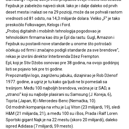
Fejsbuk je zabeležio najveći skok. Iako je i dalje daleko od prvih
deset mesta i nalazi se na 29 poziciji, može da se pohvali rastom
vrednosti od 81 odsto, na 14,3 milijarde dolara. Veliko „F“ je tako
preskočilo Folksvagen, Kelogs i Ford.
„Proboj digitalnih i mobilnih tehnologija pogodovao je
tehnološkim firmama kao što je Epl da rastu. Gugl, Amazon i
Fejsbuk su postavili nove standarde u onome što potrošači
očekuju od firmi i značajno podigli standarde za sve brendove“,
rekao je izvršni direktor Interbrenda Džez Frempton.
Epl, koji je Stiv Džobs osnovao pre 38 godina, na ovojo godišnjoj
listi se pojavio tek pre tri godine.
Prepoznatljivi logo, zagriženu jabuku, dizajnirao je Rob Dženof
1977. godine, a ugriz je tu kako ga ljudi ne bi pomešali sa
trešnjom. Među 100 najboljih brendova, većina je iz SAD, a
„stranci“ koji su najbolje plasirani su Samsung (J. Koreja, 6),
Tojota (Japan, 8) i Mercedes-Benc (Nemačka, 10).
Od modnih kompanija na vrhu je Luj Viton (23 milijardi, 19), sledi
H&M (21 milijarda, 21), a među 100 su i Bos, Prada i Ralf Loren.
Sportski gigant Najk je na 22 mestu (skoro 20 milijardi), daleko
ispred Adidasa (7 milijardi, 59 mesto).