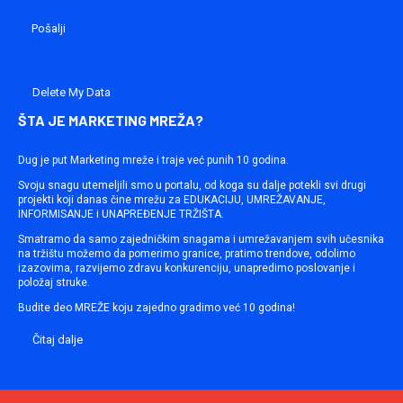
Delete My Data
ŠTA JE MARKETING MREŽA?
Dug je put Marketing mreže i traje već punih 10 godina.
Svoju snagu utemeljili smo u portalu, od koga su dalje potekli svi drugi
projekti koji danas čine mrežu za EDUKACIJU, UMREŽAVANJE,
INFORMISANJE i UNAPREĐENJE TRŽIŠTA.
Smatramo da samo zajedničkim snagama i umrežavanjem svih učesnika
na tržištu možemo da pomerimo granice, pratimo trendove, odolimo
izazovima, razvijemo zdravu konkurenciju, unapredimo poslovanje i
položaj struke.
Budite deo MREŽE koju zajedno gradimo već 10 godina!
Čitaj dalje