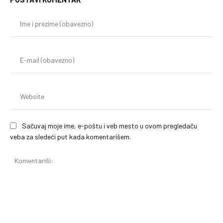
Im
i
pr
(o
E-
mai
(o
We
Sačuvaj moje ime, e-poštu i veb mesto u ovom pregledaču
veba za sledeći put kada komentarišem.