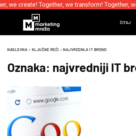
r, we create! Together, we transform! Together, w
ČITAJ
NASLOVNA
KLJUČNE REČI
NAJVREDNIJI IT BREND
Oznaka:
najvredniji IT b