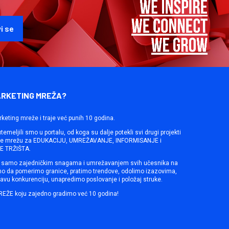
ARKETING MREŽA?
rketing mreže i traje već punih 10 godina.
emeljili smo u portalu, od koga su dalje potekli svi drugi projekti
ine mrežu za EDUKACIJU, UMREŽAVANJE, INFORMISANJE i
 TRŽIŠTA.
samo zajedničkim snagama i umrežavanjem svih učesnika na
mo da pomerimo granice, pratimo trendove, odolimo izazovima,
avu konkurenciju, unapredimo poslovanje i položaj struke.
REŽE koju zajedno gradimo već 10 godina!