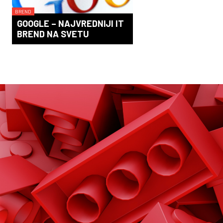
BREND
GOOGLE – NAJVREDNIJI IT
BREND NA SVETU