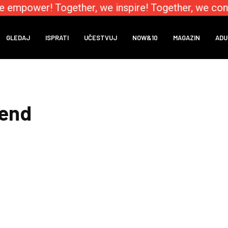
e empower! Together, we inspire! Together, we con
GLEDAJ
ISPRATI
UČESTVUJ
NOW&10
MAGAZIN
ADU
rend