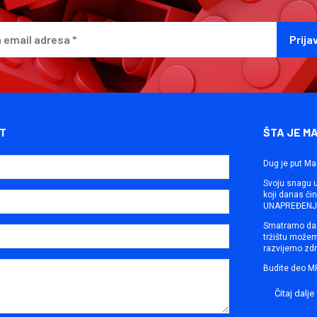
T
ŠTA JE M
Dug je put Ma
Svoju snagu ut
koji danas č
UNAPREĐENJE
Smatramo da 
tržištu može
razvijemo zdr
Budite deo M
Čitaj dalje