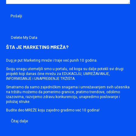
Delete My Data
ŠTA JE MARKETING MREŽA?
Dug je put Marketing mreže i traje već punih 10 godina.
Svoju snagu utemeljili smo u portalu, od koga su dalje potekli svi drugi
projekti koji danas čine mrežu za EDUKACIJU, UMREŽAVANJE,
INFORMISANJE i UNAPREĐENJE TRŽIŠTA.
Smatramo da samo zajedničkim snagama i umrežavanjem svih učesnika
na tržištu možemo da pomerimo granice, pratimo trendove, odolimo
izazovima, razvijemo zdravu konkurenciju, unapredimo poslovanje i
položaj struke.
Budite deo MREŽE koju zajedno gradimo već 10 godina!
Čitaj dalje