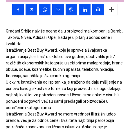
Građani Srbije najviše ocene daju proizvodima kompanija Bambi,
Takovo, Nivea, Adidas i Opel, kada je u pitanju odnos cene i
kvaliteta.
Istraživanje Best Buy Award, koje je sprovela švajcarska
organizacija „Icertias“ u oktobru ove godine, obuhvatilo je 57
različitih ekonomskih kategorija u sektorima maloprodaje, hrane,
obuće, odeće, kozmetike, kućnih aparata, telekomunikacija,
finansija, saopštila je švajcarska agencija.
U okviru istraživanja od ispitanika je traženo da daju mišljenje na
osnovu ličnog iskustva o tome za koji proizvod ili uslugu dobijaju
najbolji kvalitet za potrošeni novac. Učesnicima ankete nisu bili
ponuđeni odgovori, već su sami predlagali proizvođače u
određenim kategorijama.
Istraživanja Best Buy Award ne mere vrednost ili tržišni udeo
brenda, već je za odnos cene i kvaliteta najbitnija percepcija
potrošača zasnovana na ličnom iskustvu. Anketiranje je