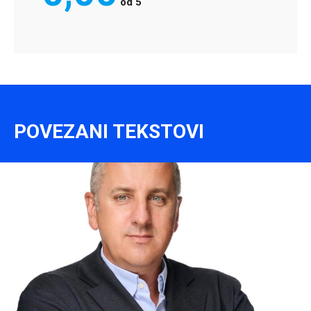
od
5
POVEZANI TEKSTOVI