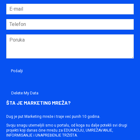
Delete My Data
ŠTA JE MARKETING MREŽA?
Dug je put Marketing mreže i traje već punih 10 godina.
Svoju snagu utemeljili smo u portalu, od koga su dalje potekli svi drugi
projekti koji danas čine mrežu za EDUKACIJU, UMREŽAVANJE,
INFORMISANJE i UNAPREĐENJE TRŽIŠTA.