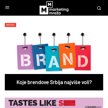
BREND
Koje brendove Srbija najviše voli?