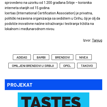
sprovedeno na uzorku od 1.200 građana Srbije – korisnika
interneta starijih od 15 godina.
Icertias (International Certification Association) je privatna,
politički nezavisna organizacija sa sedištem u Cirihu, čiji je cilj da
podstiče inovativne načine istraživanja i testiranja tržišta na
lokalnom i međunarodnom nivou.
Izvor:
Tanjug
ADIDAS
BAMBI
BRENDOVI
NIVEA
OMILJENI BRENDOVI U SRBIJI
OPEL
TAKOVO
PROJEKAT