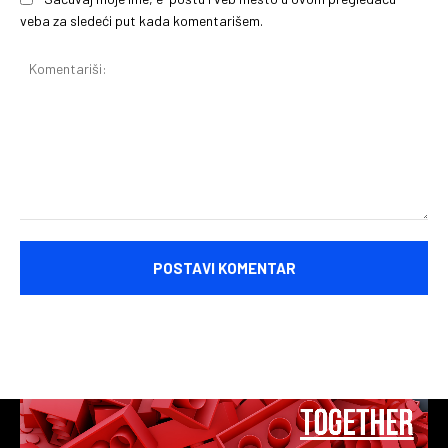
veba za sledeći put kada komentarišem.
Komentariši: