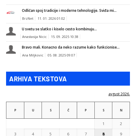
Odličan spoj tradicije i moderne tehnologije. Sviđa mi...
BrzNet
11. 01. 2026 01:02
U svetu se slatko i kiselo cesto kombinuju...
Anastasija Nicic
15. 09. 2025 10:38
Bravo mali. Konacno da neko razume kako funkcionise...
Ana Miljkovic
05. 08. 2025 09:07
ARHIVA TEKSTOVA
avgust 2026.
P
U
S
Č
P
S
N
1
2
3
4
5
6
7
8
9