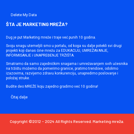
Delete My Data
ŠTA JE MARKETING MREŽA?
Dug je put Marketing mreže i traje već punih 10 godina.
Svoju snagu utemeljili smo u portalu, od koga su dalje potekli svi drugi
projekti koji danas čine mrežu za EDUKACIJU, UMREŽAVANJE,
INFORMISANJE i UNAPREĐENJE TRŽIŠTA.
Smatramo da samo zajedničkim snagama i umrežavanjem svih učesnika
na tržištu možemo da pomerimo granice, pratimo trendove, odolimo
izazovima, razvijemo zdravu konkurenciju, unapredimo poslovanje i
položaj struke.
Budite deo MREŽE koju zajedno gradimo već 10 godina!
Čitaj dalje
Copyright ©2012 - 2024 All Rights Reserved. Marketing mreža.