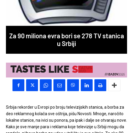
Za 90 miliona evra bori se 278 TV stanica
u Srbiji
Srbija rekorder u Evropi po broju televizijskih stanica, a borba za
deo reklamnog kolača sve oštrija, pišu Novosti. Mnoge, naročito
lokalne stanice, na ivici su ponora, pa ipak i dalje se otvaraju nove.
Kako je sve manje para i reklama koje televizije u Srbiji mogu da