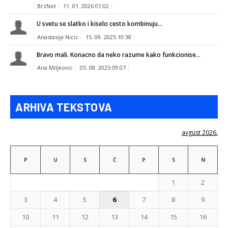
BrzNet
11. 01. 2026 01:02
U svetu se slatko i kiselo cesto kombinuju...
Anastasija Nicic
15. 09. 2025 10:38
Bravo mali. Konacno da neko razume kako funkcionise...
Ana Miljkovic
05. 08. 2025 09:07
ARHIVA TEKSTOVA
avgust 2026.
P
U
S
Č
P
S
N
1
2
3
4
5
6
7
8
9
10
11
12
13
14
15
16