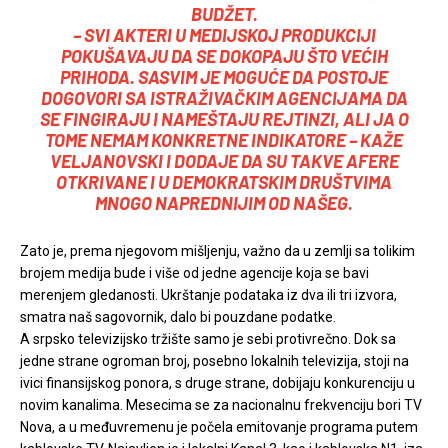
BUDŽET.
– SVI AKTERI U MEDIJSKOJ PRODUKCIJI
POKUŠAVAJU DA SE DOKOPAJU ŠTO VEĆIH
PRIHODA. SASVIM JE MOGUĆE DA POSTOJE
DOGOVORI SA ISTRAŽIVAČKIM AGENCIJAMA DA
SE FINGIRAJU I NAMEŠTAJU REJTINZI, ALI JA O
TOME NEMAM KONKRETNE INDIKATORE – KAŽE
VELJANOVSKI I DODAJE DA SU TAKVE AFERE
OTKRIVANE I U DEMOKRATSKIM DRUŠTVIMA
MNOGO NAPREDNIJIM OD NAŠEG.
Zato je, prema njegovom mišljenju, važno da u zemlji sa tolikim
brojem medija bude i više od jedne agencije koja se bavi
merenjem gledanosti. Ukrštanje podataka iz dva ili tri izvora,
smatra naš sagovornik, dalo bi pouzdane podatke.
A srpsko televizijsko tržište samo je sebi protivrečno. Dok sa
jedne strane ogroman broj, posebno lokalnih televizija, stoji na
ivici finansijskog ponora, s druge strane, dobijaju konkurenciju u
novim kanalima. Mesecima se za nacionalnu frekvenciju bori TV
Nova, a u međuvremenu je počela emitovanje programa putem