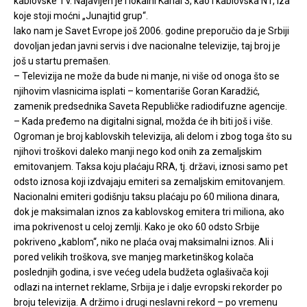
kablovske TV. Najavljen je i lokalni Kanal 3, kao i kablovska N1, iza
koje stoji moćni „Junajtid grup“.
Iako nam je Savet Evrope još 2006. godine preporučio da je Srbiji
dovoljan jedan javni servis i dve nacionalne televizije, taj broj je
još u startu premašen.
– Televizija ne može da bude ni manje, ni više od onoga što se
njihovim vlasnicima isplati – komentariše Goran Karadžić,
zamenik predsednika Saveta Republičke radiodifuzne agencije.
– Kada pređemo na digitalni signal, možda će ih biti još i više.
Ogroman je broj kablovskih televizija, ali delom i zbog toga što su
njihovi troškovi daleko manji nego kod onih za zemaljskim
emitovanjem. Taksa koju plaćaju RRA, tj. državi, iznosi samo pet
odsto iznosa koji izdvajaju emiteri sa zemaljskim emitovanjem.
Nacionalni emiteri godišnju taksu plaćaju po 60 miliona dinara,
dok je maksimalan iznos za kablovskog emitera tri miliona, ako
ima pokrivenost u celoj zemlji. Kako je oko 60 odsto Srbije
pokriveno „kablom“, niko ne plaća ovaj maksimalni iznos. Ali i
pored velikih troškova, sve manjeg marketinškog kolača
poslednjih godina, i sve većeg udela budžeta oglašivača koji
odlazi na internet reklame, Srbija je i dalje evropski rekorder po
broju televizija. A držimo i drugi neslavni rekord – po vremenu