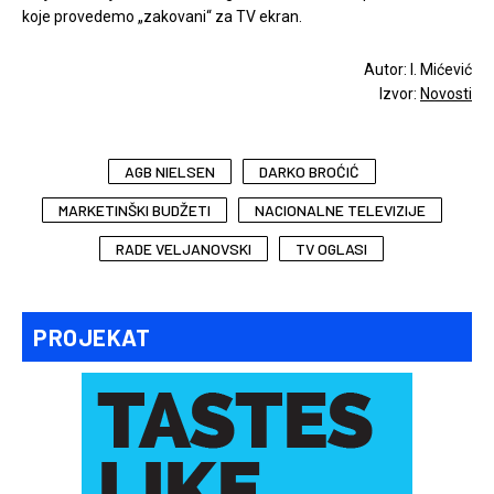
koje provedemo „zakovani“ za TV ekran.
Autor: I. Mićević
Izvor:
Novosti
AGB NIELSEN
DARKO BROĆIĆ
MARKETINŠKI BUDŽETI
NACIONALNE TELEVIZIJE
RADE VELJANOVSKI
TV OGLASI
PROJEKAT