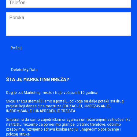
Delete My Data
ŠTA JE MARKETING MREŽA?
Dug je put Marketing mreže i traje već punih 10 godina.
Svoju snagu utemeljili smo u portalu, od koga su dalje potekli svi drugi
projekti koji danas čine mrežu za EDUKACIJU, UMREŽAVANJE,
INFORMISANJE i UNAPREĐENJE TRŽIŠTA.
Smatramo da samo zajedničkim snagama i umrežavanjem svih učesnika
na tržištu možemo da pomerimo granice, pratimo trendove, odolimo
izazovima, razvijemo zdravu konkurenciju, unapredimo poslovanje i
položaj struke.