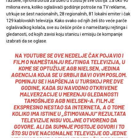
razdele, njihova borba za udeo u tržištu je sve oštrija. Za oko 90
miliona evra, koliko oglašivači godišnje potroše na TV reklame,
utrkuje se šest nacionalnih, 28 regionalnih, 81 lokalni emiter i čak
129 kablovskih televizija. Kako svako od njih želi što veće parče
oglašivačkog kolača, sve su češće priče o nameštanju rejtinga i
gledanosti, od kojih zavisi koju stanicu i emisiju će kompanije
izabrati da se oglase.
NA YOUTUBE SE OVE NEDELJE ČAK POJAVIO I
FILM O NAMEŠTANJU REJTINGA TELEVIZIJA, U
KOME SE OPTUŽUJE AGB NIELSEN, JEDINA
AGENCIJA KOJA SE U SRBIJI BAVI OVIM POSLOM.
POMINJU SE I HAPŠENJA U TURSKOJ PRE DVE
GODINE, KADA SU NAVODNO OTKRIVENE
MALVERZACIJE U MERENJU GLEDANOSTI
TAMOŠNJEG AGB NIELSEN-A. FILM JE
EKSPRESNO NESTAO SA INTERNETA, A O TOME
KOLIKO IMA ISTINE U „ŠTIMOVANJU“ REZULTATA
TELEVIZIJE NISU VOLJNE OTVORENO DA
GOVORE. ALI DA SUMNJE POSTOJE GOVORI I TO
ŠTO SU DVE NACIONALNE TELEVIZIJE OD JEDNE