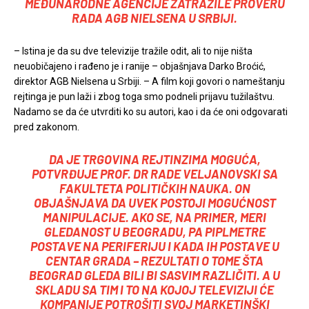
MEĐUNARODNE AGENCIJE ZATRAŽILE PROVERU
RADA AGB NIELSENA U SRBIJI.
– Istina je da su dve televizije tražile odit, ali to nije ništa
neuobičajeno i rađeno je i ranije – objašnjava Darko Broćić,
direktor AGB Nielsena u Srbiji. – A film koji govori o nameštanju
rejtinga je pun laži i zbog toga smo podneli prijavu tužilaštvu.
Nadamo se da će utvrditi ko su autori, kao i da će oni odgovarati
pred zakonom.
DA JE TRGOVINA REJTINZIMA MOGUĆA,
POTVRĐUJE PROF. DR RADE VELJANOVSKI SA
FAKULTETA POLITIČKIH NAUKA. ON
OBJAŠNJAVA DA UVEK POSTOJI MOGUĆNOST
MANIPULACIJE. AKO SE, NA PRIMER, MERI
GLEDANOST U BEOGRADU, PA PIPLMETRE
POSTAVE NA PERIFERIJU I KADA IH POSTAVE U
CENTAR GRADA – REZULTATI O TOME ŠTA
BEOGRAD GLEDA BILI BI SASVIM RAZLIČITI. A U
SKLADU SA TIM I TO NA KOJOJ TELEVIZIJI ĆE
KOMPANIJE POTROŠITI SVOJ MARKETINŠKI