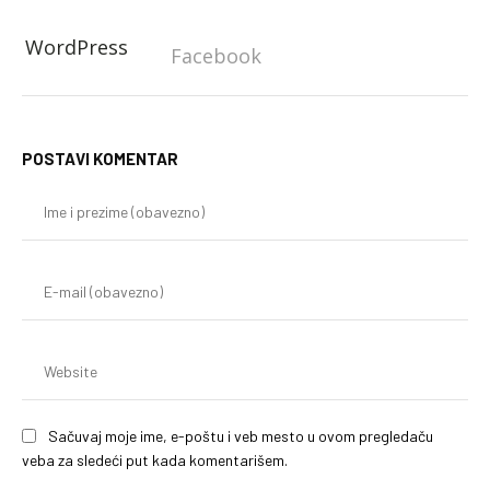
WordPress
Facebook
POSTAVI KOMENTAR
Im
i
pr
(o
E-
mai
(o
We
Sačuvaj moje ime, e-poštu i veb mesto u ovom pregledaču
veba za sledeći put kada komentarišem.