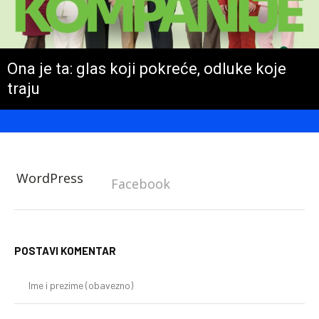
Ona je ta: glas koji pokreće, odluke koje
traju
WordPress
Facebook
POSTAVI KOMENTAR
Im
i
pr
(o