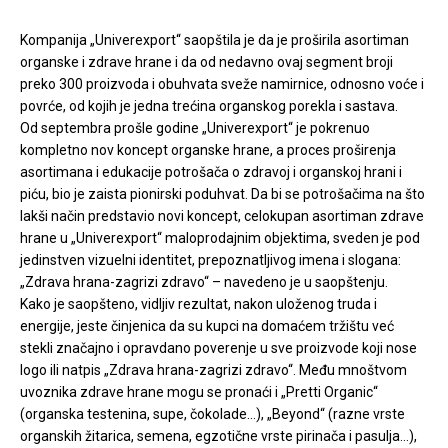
Kompanija „Univerexport“ saopštila je da je proširila asortiman
organske i zdrave hrane i da od nedavno ovaj segment broji
preko 300 proizvoda i obuhvata sveže namirnice, odnosno voće i
povrće, od kojih je jedna trećina organskog porekla i sastava.
Od septembra prošle godine „Univerexport“ je pokrenuo
kompletno nov koncept organske hrane, a proces proširenja
asortimana i edukacije potrošača o zdravoj i organskoj hrani i
piću, bio je zaista pionirski poduhvat. Da bi se potrošačima na što
lakši način predstavio novi koncept, celokupan asortiman zdrave
hrane u „Univerexport“ maloprodajnim objektima, sveden je pod
jedinstven vizuelni identitet, prepoznatljivog imena i slogana:
„Zdrava hrana-zagrizi zdravo“ – navedeno je u saopštenju.
Kako je saopšteno, vidljiv rezultat, nakon uloženog truda i
energije, jeste činjenica da su kupci na domaćem tržištu već
stekli značajno i opravdano poverenje u sve proizvode koji nose
logo ili natpis „Zdrava hrana-zagrizi zdravo“. Među mnoštvom
uvoznika zdrave hrane mogu se pronaći i „Pretti Organic“
(organska testenina, supe, čokolade…), „Beyond“ (razne vrste
organskih žitarica, semena, egzotične vrste pirinača i pasulja…),