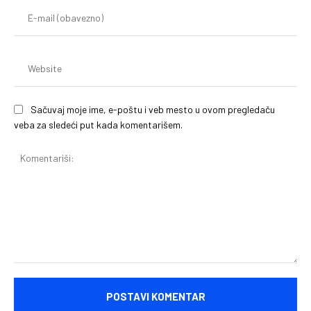
E-
mai
(o
We
Sačuvaj moje ime, e-poštu i veb mesto u ovom pregledaču
veba za sledeći put kada komentarišem.
Komentariši: