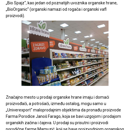
„Bio Spajz“, kao jedan od poznatijih uvoznika organske hrane,
„BioOrganic“ (organski namazi od rogača i organski vafl
proizvodi).
Značajno mesto u prodaji organske hrane imaju i domaći
proizvođači, a potrošači, između ostalog, mogu samo u
„Univerexport“ maloprodajnim objektima da pronađu proizvode
Farma Porodice Janoš Farago, koja se bavi uzgojom i prodajom
organskih začina i čajeva. U prodaji su prisutni i proizvodi
porodične farme Mamuzić, koji se bave proizvodnjom organskog