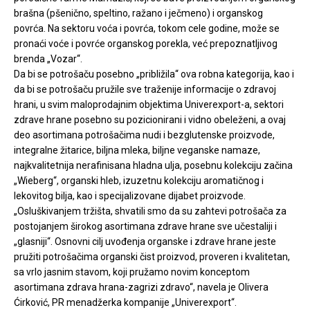
brašna (pšenično, speltino, ražano i ječmeno) i organskog
povrća. Na sektoru voća i povrća, tokom cele godine, može se
pronaći voće i povrće organskog porekla, već prepoznatljivog
brenda „Vozar“.
Da bi se potrošaču posebno „približila“ ova robna kategorija, kao i
da bi se potrošaču pružile sve traženije informacije o zdravoj
hrani, u svim maloprodajnim objektima Univerexport-a, sektori
zdrave hrane posebno su pozicionirani i vidno obeleženi, a ovaj
deo asortimana potrošačima nudi i bezglutenske proizvode,
integralne žitarice, biljna mleka, biljne veganske namaze,
najkvalitetnija nerafinisana hladna ulja, posebnu kolekciju začina
„Wieberg“, organski hleb, izuzetnu kolekciju aromatičnog i
lekovitog bilja, kao i specijalizovane dijabet proizvode.
„Osluškivanjem tržišta, shvatili smo da su zahtevi potrošača za
postojanjem širokog asortimana zdrave hrane sve učestaliji i
„glasniji“. Osnovni cilj uvođenja organske i zdrave hrane jeste
pružiti potrošačima organski čist proizvod, proveren i kvalitetan,
sa vrlo jasnim stavom, koji pružamo novim konceptom
asortimana zdrava hrana-zagrizi zdravo“, navela je Olivera
Ćirković, PR menadžerka kompanije „Univerexport“.