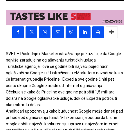
SVET – Poslednje eMarketer istraživanje pokazalo je da Google
najviše zarađuje na oglašavanju turističkih usluga.
Turističke agencije i ove će godine biti najveći pojedinačni
oglašivači na Google-u. U istraživanju eMarketera navodi se kako
će internet grupacije Priceline i Expedia ove godine činiti pet
odsto ukupne Google zarade od internet oglašavanja.
Očekuje se kako će Priceline ove godine potrošiti 1,5 milijardi
dolara na Google oglašivačke usluge, dok će Expedia potrošiti
oko milijardu dolara.
Analitičari upozoravaju kako budućnost Google može doneti pad
prihoda od oglašavanja turističkih kompanija budući da bi one
mogle dobiti najveću konkurenciju upravo u najvećem internet