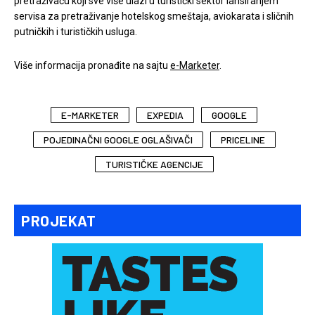
pretraživaču koji sve više ulazi u turistički sektor lansiranjem
servisa za pretraživanje hotelskog smeštaja, aviokarata i sličnih
putničkih i turističkih usluga.
Više informacija pronađite na sajtu
e-Marketer
.
E-MARKETER
EXPEDIA
GOOGLE
POJEDINAČNI GOOGLE OGLAŠIVAČI
PRICELINE
TURISTIČKE AGENCIJE
PROJEKAT