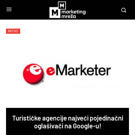
BREND
Turističke agencije najveći pojedinačni
oglašivači na Google-u!