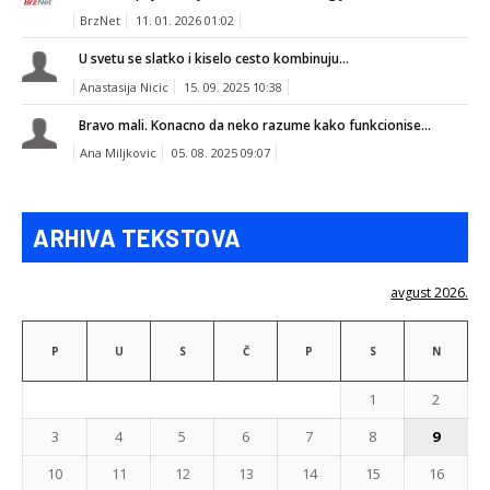
BrzNet
11. 01. 2026 01:02
U svetu se slatko i kiselo cesto kombinuju...
Anastasija Nicic
15. 09. 2025 10:38
Bravo mali. Konacno da neko razume kako funkcionise...
Ana Miljkovic
05. 08. 2025 09:07
ARHIVA TEKSTOVA
avgust 2026.
P
U
S
Č
P
S
N
1
2
3
4
5
6
7
8
9
10
11
12
13
14
15
16