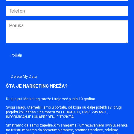
Delete My Data
ŠTA JE MARKETING MREŽA?
Dug je put Marketing mreže i traje već punih 10 godina.
Svoju snagu utemeljili smo u portalu, od koga su dalje potekli svi drugi
projekti koji danas čine mrežu za EDUKACIJU, UMREŽAVANJE,
INFORMISANJE i UNAPREĐENJE TRŽIŠTA.
Smatramo da samo zajedničkim snagama i umrežavanjem svih učesnika
na tržištu možemo da pomerimo granice, pratimo trendove, odolimo