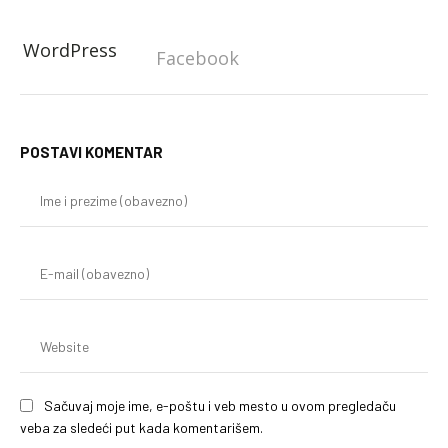
WordPress
Facebook
POSTAVI KOMENTAR
Im
i
pr
(o
E-
mai
(o
We
Sačuvaj moje ime, e-poštu i veb mesto u ovom pregledaču
veba za sledeći put kada komentarišem.