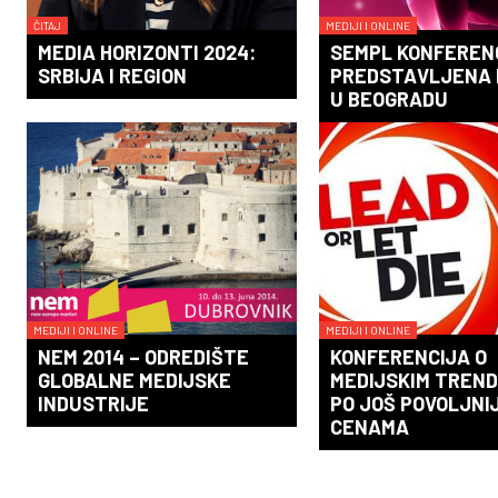
ČITAJ
MEDIJI I ONLINE
MEDIA HORIZONTI 2024:
SEMPL KONFEREN
SRBIJA I REGION
PREDSTAVLJENA 
U BEOGRADU
MEDIJI I ONLINE
MEDIJI I ONLINE
NEM 2014 – ODREDIŠTE
KONFERENCIJA O
GLOBALNE MEDIJSKE
MEDIJSKIM TREN
INDUSTRIJE
PO JOŠ POVOLJNI
CENAMA