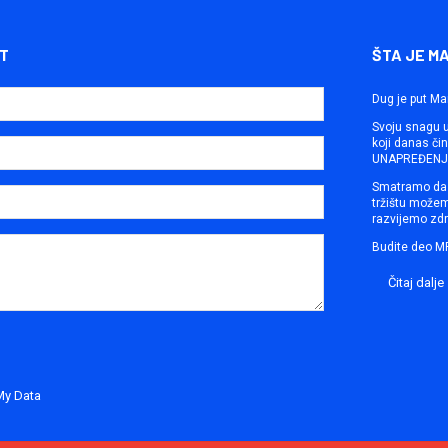
T
ŠTA JE M
Dug je put Ma
Svoju snagu ut
koji danas č
UNAPREĐENJE
Smatramo da 
tržištu može
razvijemo zdr
Budite deo M
Čitaj dalje
My Data