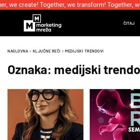
r, we create! Together, we transform! Together, w
ČITAJ
NASLOVNA
KLJUČNE REČI
MEDIJSKI TRENDOVI
Oznaka:
medijski trendo