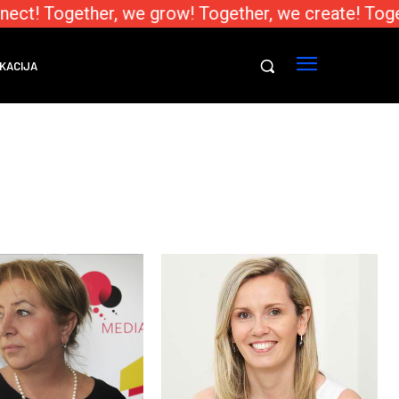
ect! Together, we grow! Together, we create! Toge
KACIJA