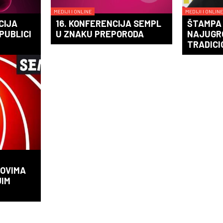
MEDIJI I ONLINE
MEDIJI I ONLINE
CIJA
16. KONFERENCIJA SEMPL
ŠTAMPA
PUBLICI
U ZNAKU PREPORODA
NAJUGRO
TRADICI
DOVIMA
JIM