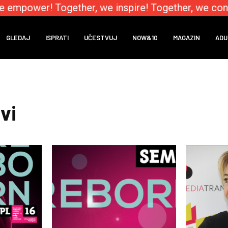
e empower! Together, we inspire! Together, we conn
GLEDAJ
ISPRATI
UČESTVUJ
NOW&10
MAGAZIN
ADU
vi