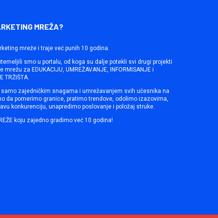
ARKETING MREŽA?
rketing mreže i traje već punih 10 godina.
emeljili smo u portalu, od koga su dalje potekli svi drugi projekti
ine mrežu za EDUKACIJU, UMREŽAVANJE, INFORMISANJE i
 TRŽIŠTA.
samo zajedničkim snagama i umrežavanjem svih učesnika na
mo da pomerimo granice, pratimo trendove, odolimo izazovima,
avu konkurenciju, unapredimo poslovanje i položaj struke.
REŽE koju zajedno gradimo već 10 godina!