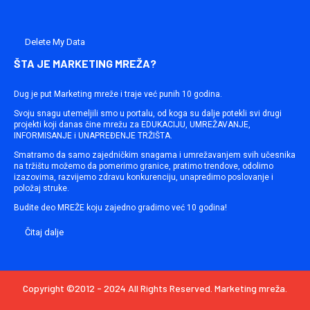
Delete My Data
ŠTA JE MARKETING MREŽA?
Dug je put Marketing mreže i traje već punih 10 godina.
Svoju snagu utemeljili smo u portalu, od koga su dalje potekli svi drugi
projekti koji danas čine mrežu za EDUKACIJU, UMREŽAVANJE,
INFORMISANJE i UNAPREĐENJE TRŽIŠTA.
Smatramo da samo zajedničkim snagama i umrežavanjem svih učesnika
na tržištu možemo da pomerimo granice, pratimo trendove, odolimo
izazovima, razvijemo zdravu konkurenciju, unapredimo poslovanje i
položaj struke.
Budite deo MREŽE koju zajedno gradimo već 10 godina!
Čitaj dalje
Copyright ©2012 - 2024 All Rights Reserved. Marketing mreža.