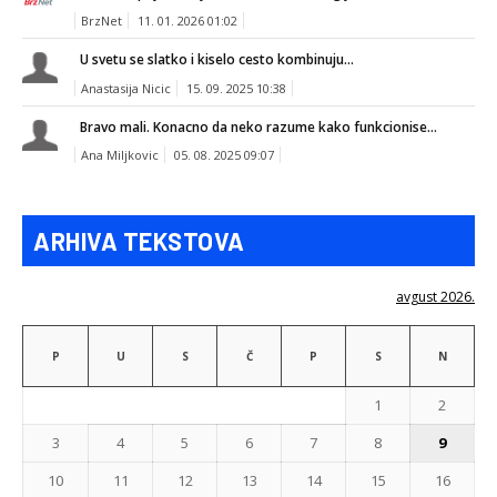
BrzNet
11. 01. 2026 01:02
U svetu se slatko i kiselo cesto kombinuju...
Anastasija Nicic
15. 09. 2025 10:38
Bravo mali. Konacno da neko razume kako funkcionise...
Ana Miljkovic
05. 08. 2025 09:07
ARHIVA TEKSTOVA
avgust 2026.
P
U
S
Č
P
S
N
1
2
3
4
5
6
7
8
9
10
11
12
13
14
15
16