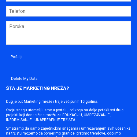
Delete My Data
ŠTA JE MARKETING MREŽA?
Dug je put Marketing mreže i traje već punih 10 godina.
Svoju snagu utemeljili smo u portalu, od koga su dalje potekli svi drugi
projekti koji danas čine mrežu za EDUKACIJU, UMREŽAVANJE,
INFORMISANJE i UNAPREĐENJE TRŽIŠTA.
Smatramo da samo zajedničkim snagama i umrežavanjem svih učesnika
na tržištu možemo da pomerimo granice, pratimo trendove, odolimo