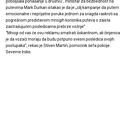
poboljšala ponašanje u društvu”, ministar za bezbednost na
putevima Mark Durkan istakao je da je „cilj kampanje da putem
emocionalne i neprijatne poruke jednom za svagda raskrsti sa
pogrešnom predstavom mnogih korisnika puteva o zaista
zastrašujućim posledicama prebrze vožnje”.
“Mnogi od vas će ovu reklamu smatrati šokantnom, ali činjenica
je da vozači moraju da budu potpuno svesni posledica svojih
postupaka”, rekao je Stiven Martin, pomoćnik šefa policije
Severne Irske.