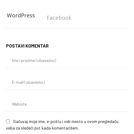
WordPress
Facebook
POSTAVI KOMENTAR
Im
i
pr
(o
E-
mai
(o
We
Sačuvaj moje ime, e-poštu i veb mesto u ovom pregledaču
veba za sledeći put kada komentarišem.