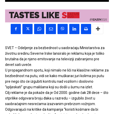
SVET – Odeljenje za bezbednost u saobraćaju Ministarstva za
životnu sredinu Severne Irske lansiralo je reklamu koja je toliko
brutalna da je njeno emitovanje na televiziji zabranjeno pre
devet sati uveče.
U propagandnom spotu, koji nimalo ne liči na klasične reklame za
bezbednost na putu, vidi se kako muškarac juri kolima po putu
pre nego što će izgubiti kontrolu nad vozilom i doslovno
“spljeskati” grupu mališana koji su došli u šumu na izlet.
Cilj reklame je da pokaže da je Od 2000. godine čak 28 dece – što
otprilike odgovara broju đaka u razredu – izgubilo život u
saobraćajnim nesrećama izazvanim prebrzom vožnjom.
Odgovarajući na kritike da kampanja “koristi košmare da bi