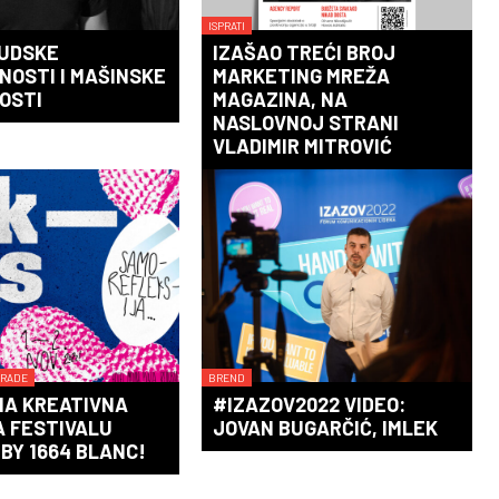
ISPRATI
JUDSKE
IZAŠAO TREĆI BROJ
NOSTI I MAŠINSKE
MARKETING MREŽA
OSTI
MAGAZINA, NA
NASLOVNOJ STRANI
VLADIMIR MITROVIĆ
GRADE
BREND
NA KREATIVNA
#IZAZOV2022 VIDEO:
A FESTIVALU
JOVAN BUGARČIĆ, IMLEK
BY 1664 BLANC!