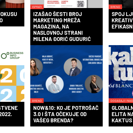
ISPRATI
BREND
FOKUSU
IZAŠAO ŠESTI BROJ
SPOJ L
O
MARKETING MREŽA
KREATIV
MAGAZINA, NA
EFIKASN
NASLOVNOJ STRANI
MILENA ĐORIĆ GUDURIĆ
BREND
DOGAĐAJI I NA
UŠTVENE
NOW&10: KO JE POTROŠAČ
GLOBAL
2022.
3.0 I ŠTA OČEKUJE OD
ELITA N
VAŠEG BRENDA?
KAKTUS 