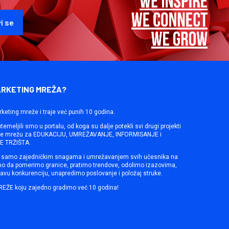
ARKETING MREŽA?
rketing mreže i traje već punih 10 godina.
emeljili smo u portalu, od koga su dalje potekli svi drugi projekti
ine mrežu za EDUKACIJU, UMREŽAVANJE, INFORMISANJE i
 TRŽIŠTA.
samo zajedničkim snagama i umrežavanjem svih učesnika na
mo da pomerimo granice, pratimo trendove, odolimo izazovima,
avu konkurenciju, unapredimo poslovanje i položaj struke.
REŽE koju zajedno gradimo već 10 godina!