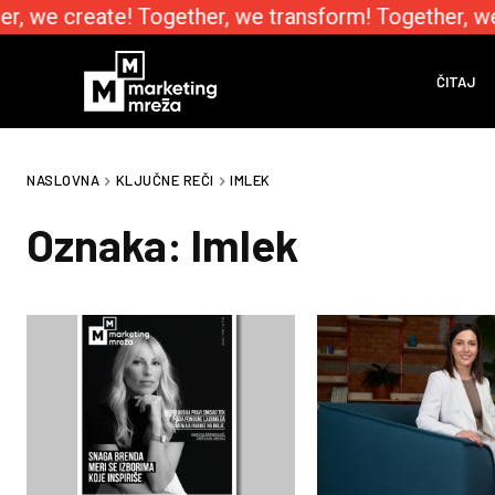
, we create! Together, we transform! Together, we
ČITAJ
NASLOVNA
KLJUČNE REČI
IMLEK
Oznaka:
Imlek