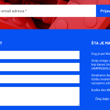
T
ŠTA JE M
Dug je put Ma
Svoju snagu ut
koji danas č
UNAPREĐENJE
Smatramo da 
tržištu može
razvijemo zdr
Budite deo M
Čitaj dalje