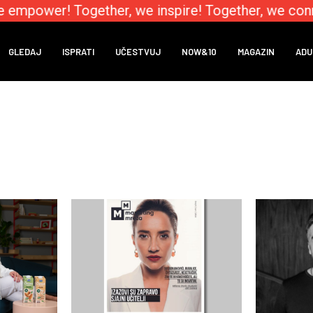
 empower! Together, we inspire! Together, we conne
GLEDAJ
ISPRATI
UČESTVUJ
NOW&10
MAGAZIN
ADU