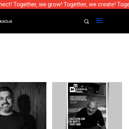
ct! Together, we grow! Together, we create! Toget
KACIJA