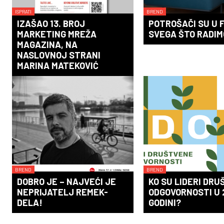
ISPRATI
BREND
IZAŠAO 13. BROJ
POTROŠAČI SU U 
MARKETING MREŽA
SVEGA ŠTO RADIM
MAGAZINA, NA
NASLOVNOJ STRANI
MARINA MATEKOVIĆ
BREND
BREND
DOBRO JE – NAJVEĆI JE
KO SU LIDERI DR
NEPRIJATELJ REMEK-
ODGOVORNOSTI U 
DELA!
GODINI?