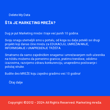
Delete My Data
ŠTA JE MARKETING MREŽA?
Dug je put Marketing mreže i traje već punih 10 godina.
Svoju snagu utemeljili smo u portalu, od koga su dalje potekli svi drugi
projekti koji danas čine mrežu za EDUKACIJU, UMREŽAVANJE,
INFORMISANJE i UNAPREĐENJE TRŽIŠTA.
Smatramo da samo zajedničkim snagama i umrežavanjem svih učesnika
na tržištu možemo da pomerimo granice, pratimo trendove, odolimo
izazovima, razvijemo zdravu konkurenciju, unapredimo poslovanje i
položaj struke.
Budite deo MREŽE koju zajedno gradimo već 10 godina!
Čitaj dalje
Copyright ©2012 - 2024 All Rights Reserved. Marketing mreža.