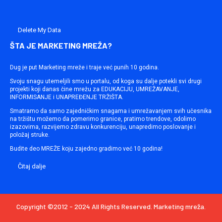
Delete My Data
ŠTA JE MARKETING MREŽA?
Dug je put Marketing mreže i traje već punih 10 godina.
Svoju snagu utemeljili smo u portalu, od koga su dalje potekli svi drugi
projekti koji danas čine mrežu za EDUKACIJU, UMREŽAVANJE,
INFORMISANJE i UNAPREĐENJE TRŽIŠTA.
Smatramo da samo zajedničkim snagama i umrežavanjem svih učesnika
na tržištu možemo da pomerimo granice, pratimo trendove, odolimo
izazovima, razvijemo zdravu konkurenciju, unapredimo poslovanje i
položaj struke.
Budite deo MREŽE koju zajedno gradimo već 10 godina!
Čitaj dalje
Copyright ©2012 - 2024 All Rights Reserved. Marketing mreža.