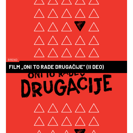
BREND
FILM „ONI TO RADE DRUGAČIJE“ (II DEO)