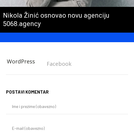
Nikola Žinić osnovao novu agenciju
5068.agency
WordPress
Facebook
POSTAVI KOMENTAR
Im
i
pr
(o
E-
mai