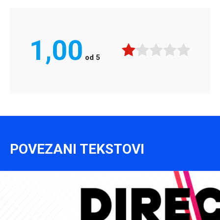
1,00
od
5
POVEZANI TEKSTOVI