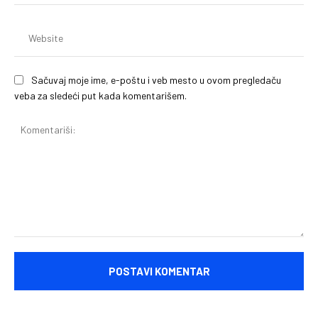
(o
We
Sačuvaj moje ime, e-poštu i veb mesto u ovom pregledaču
veba za sledeći put kada komentarišem.
Komentariši: