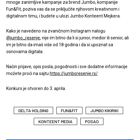
mnoge zanimljive kampanje za brend Jumbo, kompanije
Fun&Fit, poziva vas da se priključite njihovom kreativnom i
digitalnom timu, i budete u ulozi Jumbo Konteent Mejkera.
Kako je navedeno na zvaničnom Instagram nalogu
@jumbo_resenje
, nije im bitno da li si junior, medior ili senior, ali
im je bitno da imaš više od 18 godina i da si upoznat sa
osnovama digitala.
Način prijave, opis posla, pogodnosti i sve dodatne informacije
možete proći na sajtu
https://jumboresenje.rs/
Konkurs je otvoren do 3. aprila.
DELTA HOLDING
FUN&FIT
JUMBO KIKIRIKI
KONTEENT MEDIA
POSAO