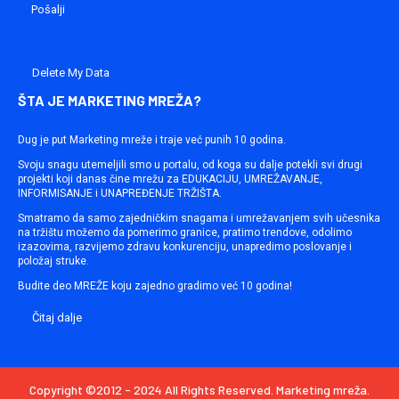
Delete My Data
ŠTA JE MARKETING MREŽA?
Dug je put Marketing mreže i traje već punih 10 godina.
Svoju snagu utemeljili smo u portalu, od koga su dalje potekli svi drugi
projekti koji danas čine mrežu za EDUKACIJU, UMREŽAVANJE,
INFORMISANJE i UNAPREĐENJE TRŽIŠTA.
Smatramo da samo zajedničkim snagama i umrežavanjem svih učesnika
na tržištu možemo da pomerimo granice, pratimo trendove, odolimo
izazovima, razvijemo zdravu konkurenciju, unapredimo poslovanje i
položaj struke.
Budite deo MREŽE koju zajedno gradimo već 10 godina!
Čitaj dalje
Copyright ©2012 - 2024 All Rights Reserved. Marketing mreža.