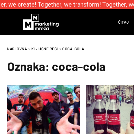
, we create! Together, we transform! Together, we
ČITAJ
NASLOVNA
KLJUČNE REČI
COCA-COLA
Oznaka:
coca-cola