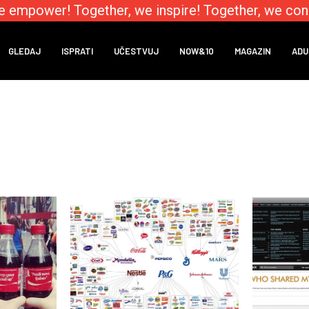
 empower! Together, we inspire! Together, we conne
GLEDAJ
ISPRATI
UČESTVUJ
NOW&10
MAGAZIN
ADU