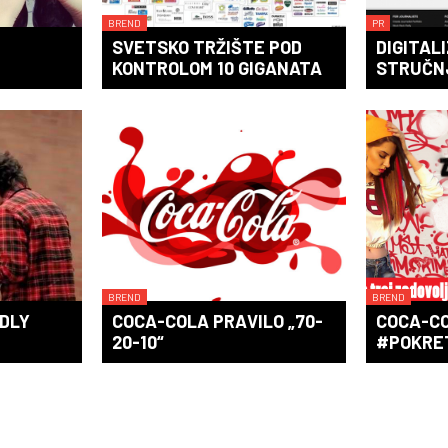
BREND
PR
SVETSKO TRŽIŠTE POD
DIGITAL
KONTROLOM 10 GIGANATA
STRUČN
BREND
BREND
NDLY
COCA-COLA PRAVILO „70-
COCA-C
20-10“
#POKRE