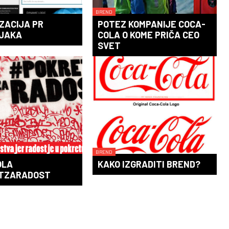
BREND
IZACIJA PR
POTEZ KOMPANIJE COCA-
JAKA
COLA O KOME PRIČA CEO
SVET
BREND
OLA
KAKO IZGRADITI BREND?
TZARADOST