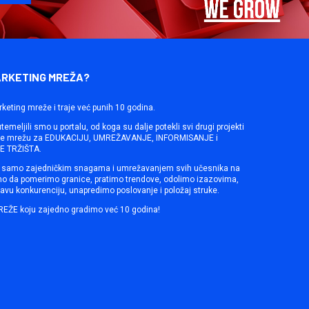
ARKETING MREŽA?
rketing mreže i traje već punih 10 godina.
emeljili smo u portalu, od koga su dalje potekli svi drugi projekti
ine mrežu za EDUKACIJU, UMREŽAVANJE, INFORMISANJE i
 TRŽIŠTA.
samo zajedničkim snagama i umrežavanjem svih učesnika na
mo da pomerimo granice, pratimo trendove, odolimo izazovima,
avu konkurenciju, unapredimo poslovanje i položaj struke.
REŽE koju zajedno gradimo već 10 godina!