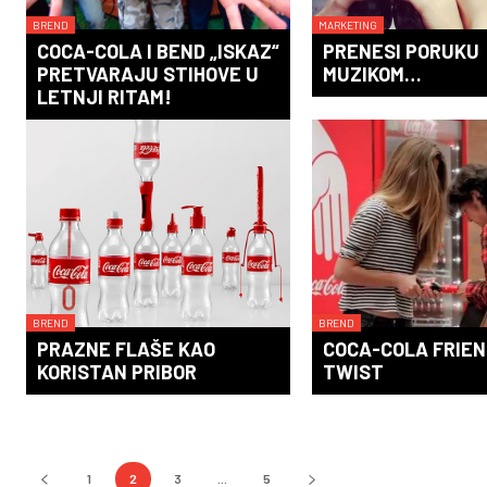
BREND
MARKETING
COCA-COLA I BEND „ISKAZ“
PRENESI PORUKU
PRETVARAJU STIHOVE U
MUZIKOM…
LETNJI RITAM!
BREND
BREND
PRAZNE FLAŠE KAO
COCA-COLA FRIE
KORISTAN PRIBOR
TWIST
1
2
3
...
5