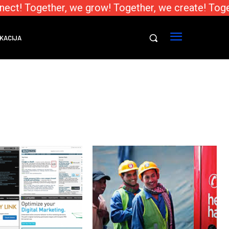
ct! Together, we grow! Together, we create! Toget
KACIJA