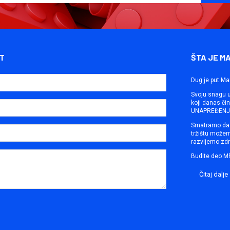
T
ŠTA JE M
Dug je put Ma
Svoju snagu ut
koji danas č
UNAPREĐENJE
Smatramo da 
tržištu može
razvijemo zdr
Budite deo M
Čitaj dalje