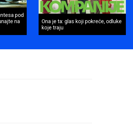
Intesa pod
najte na
Ona je ta: glas koji pokreće, odluke
koje traju
Ime
i
prezime
(obavezno)
E-