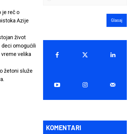
 je reč o
istoka Azije
Glasaj
stojan život
 deci omogućili
o vreme velika
o žetoni služe
a.
KOMENTARI