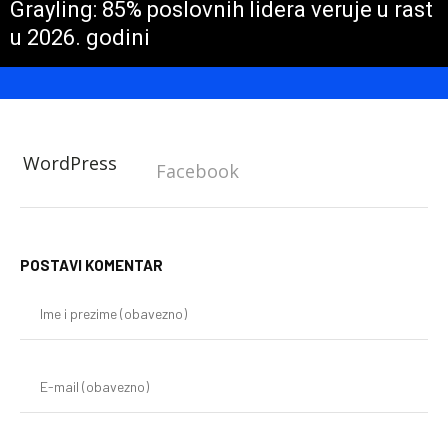
Grayling: 85% poslovnih lidera veruje u rast
u 2026. godini
WordPress
Facebook
POSTAVI KOMENTAR
Im
i
pr
(o
E-
mai
(o
We