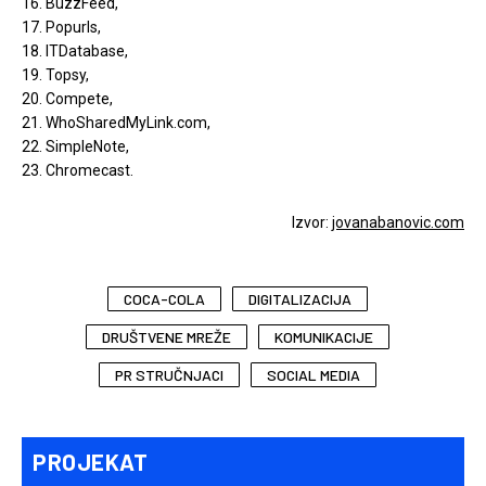
16. BuzzFeed,
17. Popurls,
18. ITDatabase,
19. Topsy,
20. Compete,
21. WhoSharedMyLink.com,
22. SimpleNote,
23. Chromecast.
Izvor:
jovanabanovic.com
COCA-COLA
DIGITALIZACIJA
DRUŠTVENE MREŽE
KOMUNIKACIJE
PR STRUČNJACI
SOCIAL MEDIA
PROJEKAT