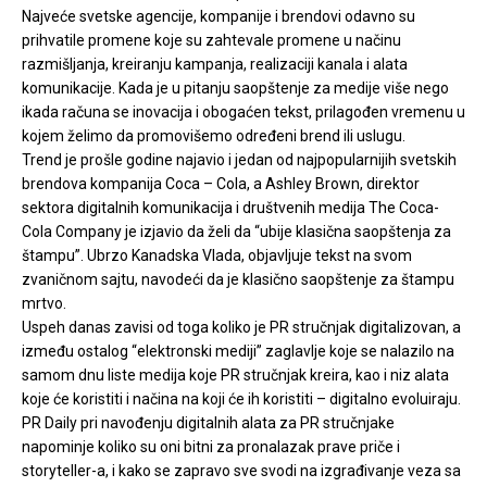
Najveće svetske agencije, kompanije i brendovi odavno su
prihvatile promene koje su zahtevale promene u načinu
razmišljanja, kreiranju kampanja, realizaciji kanala i alata
komunikacije. Kada je u pitanju saopštenje za medije više nego
ikada računa se inovacija i obogaćen tekst, prilagođen vremenu u
kojem želimo da promovišemo određeni brend ili uslugu.
Trend je prošle godine najavio i jedan od najpopularnijih svetskih
brendova kompanija Coca – Cola, a Ashley Brown, direktor
sektora digitalnih komunikacija i društvenih medija The Coca-
Cola Company je izjavio da želi da “ubije klasična saopštenja za
štampu”. Ubrzo Kanadska Vlada, objavljuje tekst na svom
zvaničnom sajtu, navodeći da je klasično saopštenje za štampu
mrtvo.
Uspeh danas zavisi od toga koliko je PR stručnjak digitalizovan, a
između ostalog “elektronski mediji” zaglavlje koje se nalazilo na
samom dnu liste medija koje PR stručnjak kreira, kao i niz alata
koje će koristiti i načina na koji će ih koristiti – digitalno evoluiraju.
PR Daily pri navođenju digitalnih alata za PR stručnjake
napominje koliko su oni bitni za pronalazak prave priče i
storyteller-a, i kako se zapravo sve svodi na izgrađivanje veza sa