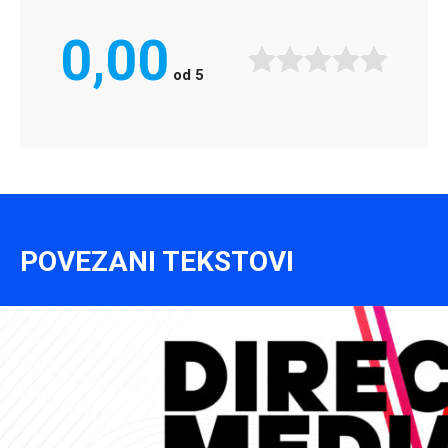
0,00
od
5
POVEZANI TEKSTOVI