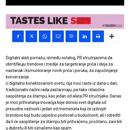
Digitalni alati pomažu, između ostalog, PR stručnjacima da
identifikuju trendove i medije za targetiranje priča i ideja za
nastanak i komuniciranje novih priča i poruka, za započinjanje
konverzacije.
U digitalno konektovanom svetu, čija moć raste iz dana u dan,
tradicionalni načini rada zastarevaju, pa tako i klasična
saopštenja za štampu, kao jedan od alata PR stručnjaka. Danas
je moć prihvatanja inovacija koje donosi svet digitala od
presudne važnosti i jedan od momenata koji će izdvojiti
brendove koji budu uspešno poslovali u budućnosti, ali i odrediti
da li će saopštenje za štampu biti prihvaćeno, pročitano, završiti
u đubretu ili biti označeno kao spam.