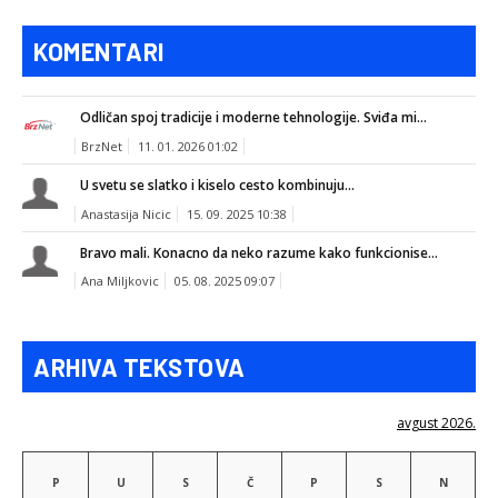
KOMENTARI
Odličan spoj tradicije i moderne tehnologije. Sviđa mi...
BrzNet
11. 01. 2026 01:02
U svetu se slatko i kiselo cesto kombinuju...
Anastasija Nicic
15. 09. 2025 10:38
Bravo mali. Konacno da neko razume kako funkcionise...
Ana Miljkovic
05. 08. 2025 09:07
ARHIVA TEKSTOVA
avgust 2026.
P
U
S
Č
P
S
N