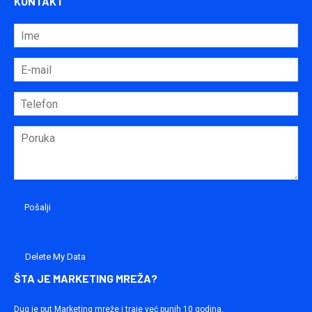
KONTAKT
Delete My Data
ŠTA JE MARKETING MREŽA?
Dug je put Marketing mreže i traje već punih 10 godina.