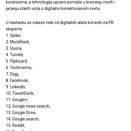
korisnicima, a tehnologija upravo pomaže u kreiranju novih i
jačanju starih veza u digitalno konektovanom svetu.
U nastavku se nalaze neki od digitalnih alata korisnih za PR
eksperte:
1. Spike,
2. MuckRack,
3. Quora,
4. Tumblr,
5. Flipboard,
6. Techmeme,
7. Digg,
8. Facebook,
9. LinkedIn,
10. TweetDeck,
11. Google+,
12. Google news search,
13. Google Drive,
14. Google search,
15. Reddit,