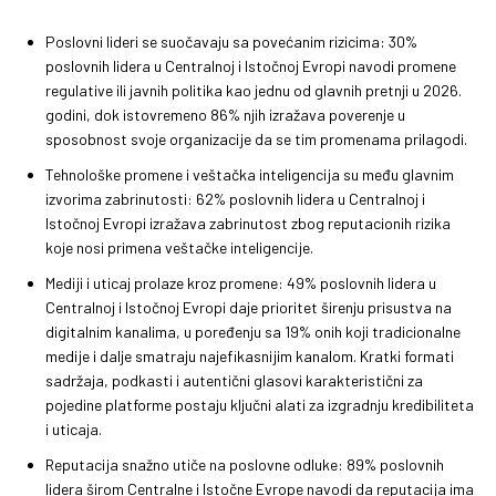
Poslovni lideri se suočavaju sa povećanim rizicima: 30%
poslovnih lidera u Centralnoj i Istočnoj Evropi navodi promene
regulative ili javnih politika kao jednu od glavnih pretnji u 2026.
godini, dok istovremeno 86% njih izražava poverenje u
sposobnost svoje organizacije da se tim promenama prilagodi.
Tehnološke promene i veštačka inteligencija su među glavnim
izvorima zabrinutosti: 62% poslovnih lidera u Centralnoj i
Istočnoj Evropi izražava zabrinutost zbog reputacionih rizika
koje nosi primena veštačke inteligencije.
Mediji i uticaj prolaze kroz promene: 49% poslovnih lidera u
Centralnoj i Istočnoj Evropi daje prioritet širenju prisustva na
digitalnim kanalima, u poređenju sa 19% onih koji tradicionalne
medije i dalje smatraju najefikasnijim kanalom. Kratki formati
sadržaja, podkasti i autentični glasovi karakteristični za
pojedine platforme postaju ključni alati za izgradnju kredibiliteta
i uticaja.
Reputacija snažno utiče na poslovne odluke: 89% poslovnih
lidera širom Centralne i Istočne Evrope navodi da reputacija ima