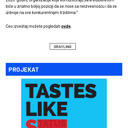
biće u znatno boljoj poziciji da se nose sa neizvesnošću i da se
izdvoje na sve konkurentnijim tržištima.“
Ceo izveštaj možete pogledati
ovde
.
GRAYLING
PROJEKAT