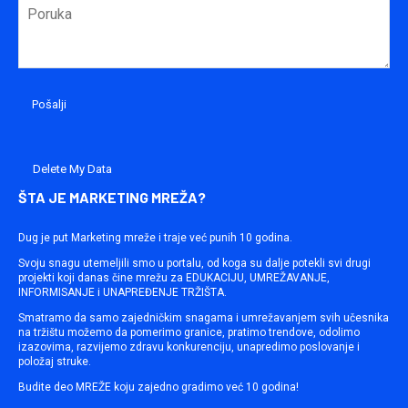
Delete My Data
ŠTA JE MARKETING MREŽA?
Dug je put Marketing mreže i traje već punih 10 godina.
Svoju snagu utemeljili smo u portalu, od koga su dalje potekli svi drugi
projekti koji danas čine mrežu za EDUKACIJU, UMREŽAVANJE,
INFORMISANJE i UNAPREĐENJE TRŽIŠTA.
Smatramo da samo zajedničkim snagama i umrežavanjem svih učesnika
na tržištu možemo da pomerimo granice, pratimo trendove, odolimo
izazovima, razvijemo zdravu konkurenciju, unapredimo poslovanje i
položaj struke.
Budite deo MREŽE koju zajedno gradimo već 10 godina!