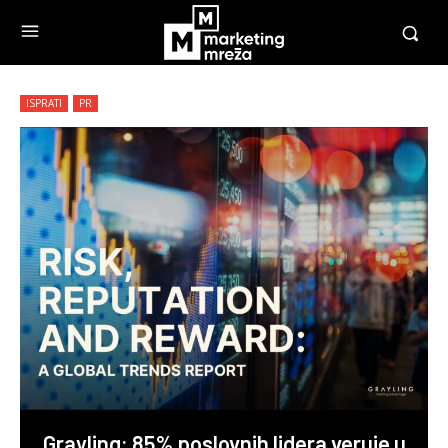
ISPRATI
PR
Grayling: 85% poslovnih lidera veruje u