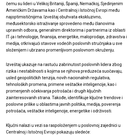
čemu su lideri u Velikoj Britaniji, Španiji, Nemačkoj, Sjedinjenim
Američkim Državama kao i Centralnoj i Istočnoj Evropi među
najoptimističnijima. Izveštaj obuhvata ekskluzivno,
međusektorsko istraživanje sprovedeno među članovima
upravnih odbora, generalnim direktorima i partnerima iz oblasti
IT‑ja i tehnologije, finansija, energetike, maloprodaje, zdravstva i
medija, otkrivajući stavove vodećih poslovnih stručnjaka u sve
složenijem i ubrzano promenljivom poslovnom okruženju.
Izveštaj ukazuje na rastuću zabrinutost poslovnih lidera zbog
rizika i nestabilnosti s kojima se njihova preduzeća suočavaju,
usled geopolitičkih tenzija, novih nacionalnih regulativa,
tehnoloških promena, primene veštačke inteligencije, kao i
promenjenih očekivanja potrošača i drugih ključnih
zainteresovanih strana. Takođe, identifikuje ključne trendove i
poslovne prilike u oblastima javnih politika, medija, poverenja
potrošača, veštačke inteligencije, energetike i održivosti.
Ključni nalazi u vezi sa raspoloženjem u poslovnoj zajednici u
Centralnoj i Istočnoj Evropi pokazuju sledeće: