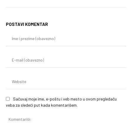
POSTAVI KOMENTAR
Im
i
pr
(o
E-
mai
(o
We
Sačuvaj moje ime, e-poštu i veb mesto u ovom pregledaču
veba za sledeći put kada komentarišem.