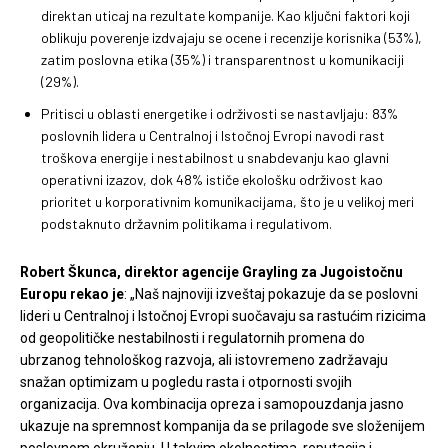
direktan uticaj na rezultate kompanije. Kao ključni faktori koji
oblikuju poverenje izdvajaju se ocene i recenzije korisnika (53%),
zatim poslovna etika (35%) i transparentnost u komunikaciji
(29%).
Pritisci u oblasti energetike i održivosti se nastavljaju: 83%
poslovnih lidera u Centralnoj i Istočnoj Evropi navodi rast
troškova energije i nestabilnost u snabdevanju kao glavni
operativni izazov, dok 48% ističe ekološku održivost kao
prioritet u korporativnim komunikacijama, što je u velikoj meri
podstaknuto državnim politikama i regulativom.
Robert Škunca, direktor agencije Grayling za Jugoistočnu
Europu rekao je
: „Naš najnoviji izveštaj pokazuje da se poslovni
lideri u Centralnoj i Istočnoj Evropi suočavaju sa rastućim rizicima
od geopolitičke nestabilnosti i regulatornih promena do
ubrzanog tehnološkog razvoja, ali istovremeno zadržavaju
snažan optimizam u pogledu rasta i otpornosti svojih
organizacija. Ova kombinacija opreza i samopouzdanja jasno
ukazuje na spremnost kompanija da se prilagode sve složenijem
poslovnom okruženju. U takvim okolnostima, reputacija i