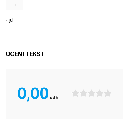
31
« jul
OCENI TEKST
0,00
od
5