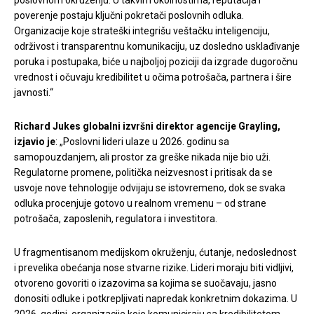
poverenje postaju ključni pokretači poslovnih odluka.
Organizacije koje strateški integrišu veštačku inteligenciju,
održivost i transparentnu komunikaciju, uz dosledno usklađivanje
poruka i postupaka, biće u najboljoj poziciji da izgrade dugoročnu
vrednost i očuvaju kredibilitet u očima potrošača, partnera i šire
javnosti.“
Richard Jukes globalni izvršni direktor agencije Grayling,
izjavio je
: „Poslovni lideri ulaze u 2026. godinu sa
samopouzdanjem, ali prostor za greške nikada nije bio uži.
Regulatorne promene, politička neizvesnost i pritisak da se
usvoje nove tehnologije odvijaju se istovremeno, dok se svaka
odluka procenjuje gotovo u realnom vremenu – od strane
potrošača, zaposlenih, regulatora i investitora.
U fragmentisanom medijskom okruženju, ćutanje, nedoslednost
i prevelika obećanja nose stvarne rizike. Lideri moraju biti vidljivi,
otvoreno govoriti o izazovima sa kojima se suočavaju, jasno
donositi odluke i potkrepljivati napredak konkretnim dokazima. U
2026. godini, organizacije koje komuniciraju sa kredibilitetom