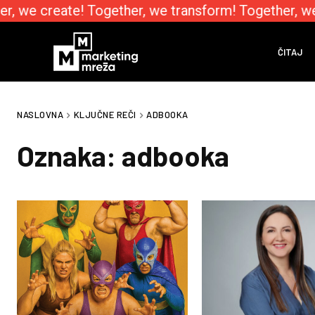
, we create! Together, we transform! Together, we
ČITAJ
NASLOVNA
KLJUČNE REČI
ADBOOKA
Oznaka:
adbooka