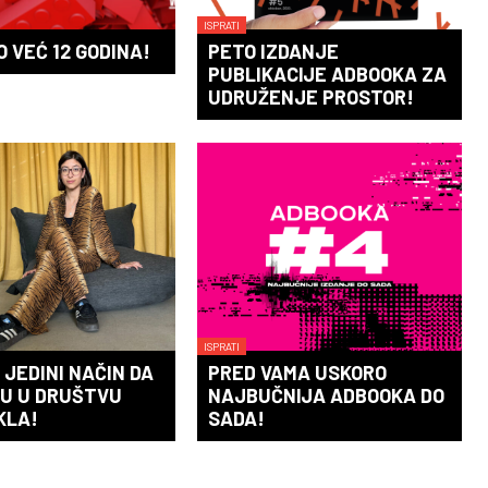
ISPRATI
 VEĆ 12 GODINA!
PETO IZDANJE
PUBLIKACIJE ADBOOKA ZA
UDRUŽENJE PROSTOR!
ISPRATI
 JEDINI NAČIN DA
PRED VAMA USKORO
U U DRUŠTVU
NAJBUČNIJA ADBOOKA DO
KLA!
SADA!