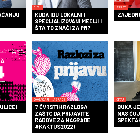
ČITAJ
ISPRATI
JAČANJU
KUDA IDU LOKALNI I
ZAJEDNO
SPECIJALIZOVANI MEDIJI I
ŠTA TO ZNAČI ZA PR?
DOGAĐAJI I NAGRADE
ČITAJ
ULICE!
7 ČVRSTIH RAZLOGA
BUKA JE
ZAŠTO DA PRIJAVITE
NAS ČUJ
RADOVE ZA NAGRADE
SPEKTA
#KAKTUS2022!