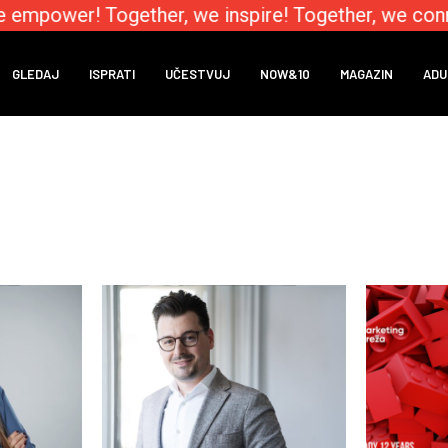
 empower! Together, we inspire! Together, we conne
GLEDAJ
ISPRATI
UČESTVUJ
NOW&10
MAGAZIN
ADU