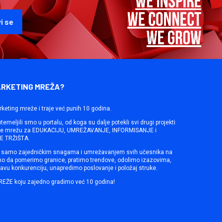
ARKETING MREŽA?
rketing mreže i traje već punih 10 godina.
emeljili smo u portalu, od koga su dalje potekli svi drugi projekti
ine mrežu za EDUKACIJU, UMREŽAVANJE, INFORMISANJE i
 TRŽIŠTA.
samo zajedničkim snagama i umrežavanjem svih učesnika na
mo da pomerimo granice, pratimo trendove, odolimo izazovima,
avu konkurenciju, unapredimo poslovanje i položaj struke.
REŽE koju zajedno gradimo već 10 godina!