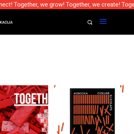
ct! Together, we grow! Together, we create! Toget
KACIJA