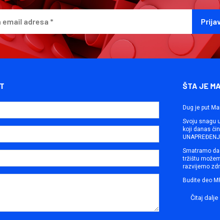
T
ŠTA JE M
Dug je put Ma
Svoju snagu ut
koji danas č
UNAPREĐENJE
Smatramo da 
tržištu može
razvijemo zdr
Budite deo M
Čitaj dalje