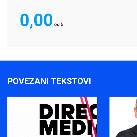
0,00
od
5
POVEZANI TEKSTOVI