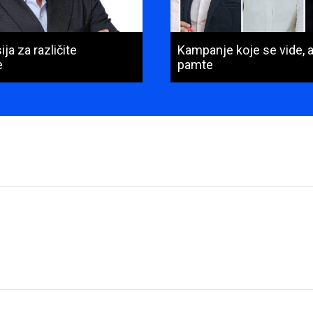
ja za različite
Kampanje koje se vide, a
e
pamte