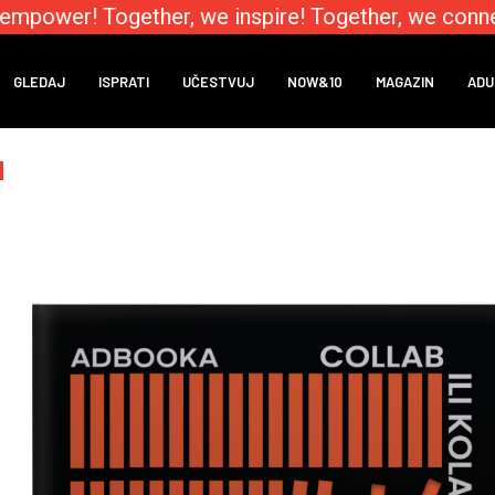
power! Together, we inspire! Together, we connect
GLEDAJ
ISPRATI
UČESTVUJ
NOW&10
MAGAZIN
ADU