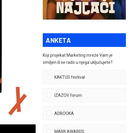
ANKETA
Koji projekat Marketing mreže Vam je
omiljen ili se rado u njega uključujete?
KAKTUS festival
IZAZOV forum
ADBOOKA
MARK AWARDS