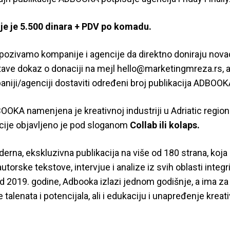
je je 5.500 dinara + PDV po komadu.
pozivamo kompanije i agencije da direktno doniraju nova
tave dokaz o donaciji na mejl hello@marketingmreza.rs, 
niji/agenciji dostaviti određeni broj publikacija ADBOOK
OOKA namenjena je kreativnoj industriji u Adriatic regio
acije objavljeno je pod sloganom
Collab ili kolaps.
derna, ekskluzivna publikacija na više od 180 strana, koja
autorske tekstove, intervjue i analize iz svih oblasti integr
d 2019. godine, Adbooka izlazi jednom godišnje, a ima za c
e talenata i potencijala, ali i edukaciju i unapređenje kreat