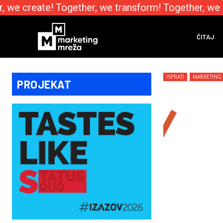
we create! Together, we transform! Together, we em
ČITAJ
ISPRATI
MARKETING
PROJEKAT