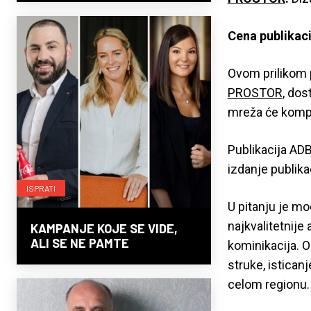
Cena publikaci
Ovom prilikom 
PROSTOR
, dos
mreža će kompa
Publikacija ADB
izdanje publik
ISPRATI
U pitanju je mo
najkvalitetnije 
KAMPANJE KOJE SE VIDE,
ALI SE NE PAMTE
kominikacija. O
struke, isticanj
celom regionu.