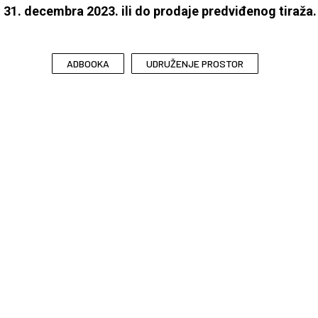
o 31. decembra 2023. ili do prodaje predviđenog tiraža.
ADBOOKA
UDRUŽENJE PROSTOR