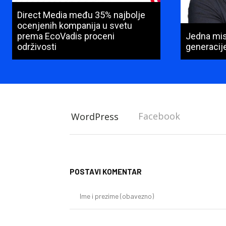
Direct Media među 35% najbolje
ocenjenih kompanija u svetu
prema EcoVadis proceni
Jedna misi
održivosti
generacij
Facebook
WordPress
POSTAVI KOMENTAR