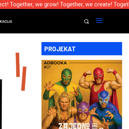
! Together, we grow! Together, we create! Togethe
KACIJA
PROJEKAT