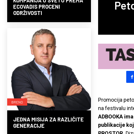
KOMPANIJA U SVETU PREMA
Pet
ECOVADIS PROCENI
ODRŽIVOSTI
Promocija peto
BREND
na festivalu i
ADBOOKA ima h
JEDNA MISIJA ZA RAZLIČITE
publikacije ko
GENERACIJE
PROSTOR
.
Diz