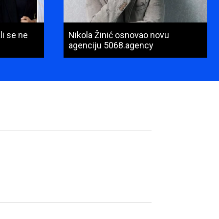
li se ne
Nikola Žinić osnovao novu
agenciju 5068.agency
Ime
i
prezime
(obavezno)
E-