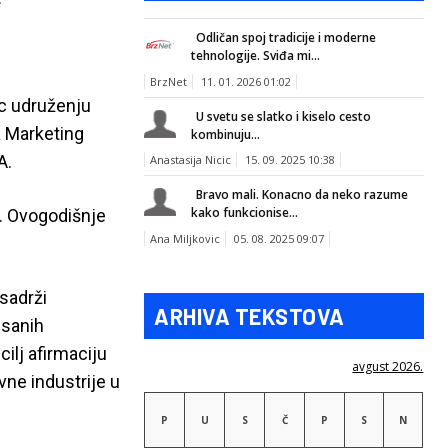
Odličan spoj tradicije i moderne
tehnologije. Sviđa mi...
BrzNet
11. 01. 2026 01:02
c udruženju
U svetu se slatko i kiselo cesto
a Marketing
kombinuju...
A.
Anastasija Nicic
15. 09. 2025 10:38
Bravo mali. Konacno da neko razume
kako funkcionise...
n. Ovogodišnje
Ana Miljkovic
05. 08. 2025 09:07
 sadrži
ARHIVA TEKSTOVA
isanih
ilj afirmaciju
avgust 2026.
ivne industrije u
P
U
S
Č
P
S
N