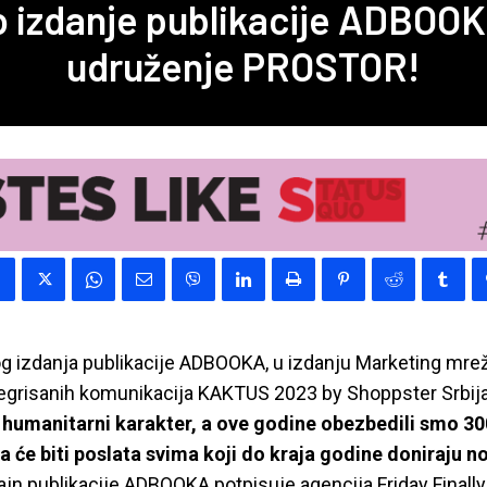
o izdanje publikacije ADBOOK
udruženje PROSTOR!
g izdanja publikacije ADBOOKA, u izdanju Marketing mrež
ntegrisanih komunikacija KAKTUS 2023 by Shoppster Srbij
umanitarni karakter, a ove godine obezbedili smo 3
ja će biti poslata svima koji do kraja godine doniraju 
ajn publikacije ADBOOKA potpisuje agencija Friday Finally