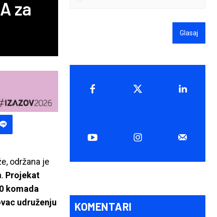
A za
Glasaj
e, održana je
a.
Projekat
00 komada
novac udruženju
KOMENTARI
.