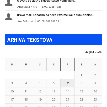
U svetu se slatko i kiselo cesto kombinuju...
Anastasija Nicic
15. 09. 2025 10:38
Bravo mali. Konacno da neko razume kako funkcionise...
Ana Miljkovic
05. 08. 2025 09:07
ARHIVA TEKSTOVA
avgust 2026.
P
U
S
Č
P
S
N
1
2
3
4
5
6
7
8
9
10
11
12
13
14
15
16
17
18
19
20
21
22
23