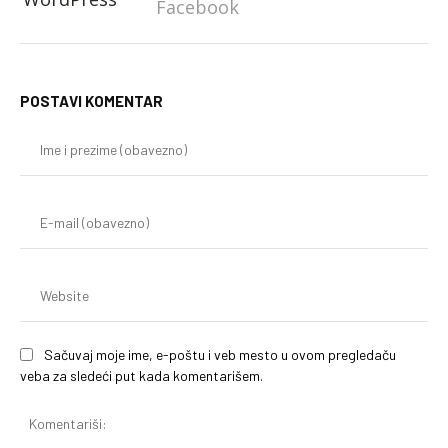
Facebook
POSTAVI KOMENTAR
Im
i
pr
(o
E-
mai
(o
We
Sačuvaj moje ime, e-poštu i veb mesto u ovom pregledaču
veba za sledeći put kada komentarišem.