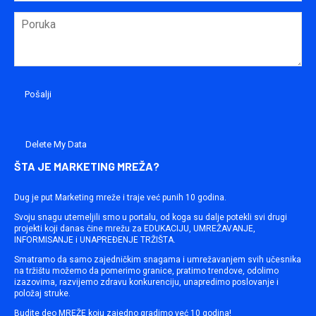
Delete My Data
ŠTA JE MARKETING MREŽA?
Dug je put Marketing mreže i traje već punih 10 godina.
Svoju snagu utemeljili smo u portalu, od koga su dalje potekli svi drugi
projekti koji danas čine mrežu za EDUKACIJU, UMREŽAVANJE,
INFORMISANJE i UNAPREĐENJE TRŽIŠTA.
Smatramo da samo zajedničkim snagama i umrežavanjem svih učesnika
na tržištu možemo da pomerimo granice, pratimo trendove, odolimo
izazovima, razvijemo zdravu konkurenciju, unapredimo poslovanje i
položaj struke.
Budite deo MREŽE koju zajedno gradimo već 10 godina!