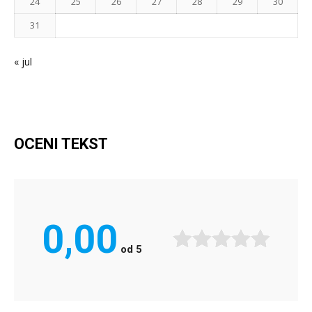
24
25
26
27
28
29
30
31
« jul
OCENI TEKST
0,00
od
5