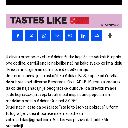
U okviru promocije velike Adidas žurke koja će se održati 5. aprila
ove godine, osmišljeno je nekoliko načina kako svako ko ima ideju
i kreativni i orginalan duh može da dođe na nju.
Jedan od načina je da uskočite u Adidas BUS, koji se od četvtka
do subote vozi ulicama Beograda. Ovaj ADI-BUS ima za zadatak
da obiđe najznačajnije beogradske klubove i da prevozi mlade
ljude koji iskazuju svoju kreativnost inspirisanu popularnim
modelima patika Adidas Original ZX 750 .
Drugi način jesta da pošaljete “šta je to što vas pokreće” u formi
fotografije, videa ili poruke na email adresu
volim.adidas@gmail.com. Adidas vas poziva da budite što
orginalniji.