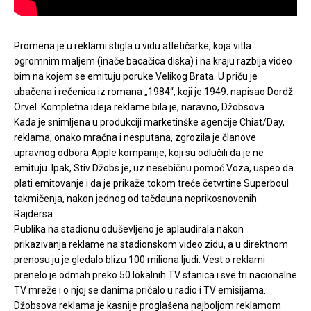
Promena je u reklami stigla u vidu atletičarke, koja vitla
ogromnim maljem (inače bacačica diska) i na kraju razbija video
bim na kojem se emituju poruke Velikog Brata. U priču je
ubačena i rečenica iz romana „1984“, koji je 1949. napisao Dordž
Orvel. Kompletna ideja reklame bila je, naravno, Džobsova.
Kada je snimljena u produkciji marketinške agencije Chiat/Day,
reklama, onako mračna i nesputana, zgrozila je članove
upravnog odbora Apple kompanije, koji su odlučili da je ne
emituju. Ipak, Stiv Džobs je, uz nesebičnu pomoć Voza, uspeo da
plati emitovanje i da je prikaže tokom treće četvrtine Superboul
takmičenja, nakon jednog od tačdauna neprikosnovenih
Rajdersa.
Publika na stadionu oduševljeno je aplaudirala nakon
prikazivanja reklame na stadionskom video zidu, a u direktnom
prenosu ju je gledalo blizu 100 miliona ljudi. Vest o reklami
prenelo je odmah preko 50 lokalnih TV stanica i sve tri nacionalne
TV mreže i o njoj se danima pričalo u radio i TV emisijama.
Džobsova reklama je kasnije proglašena najboljom reklamom