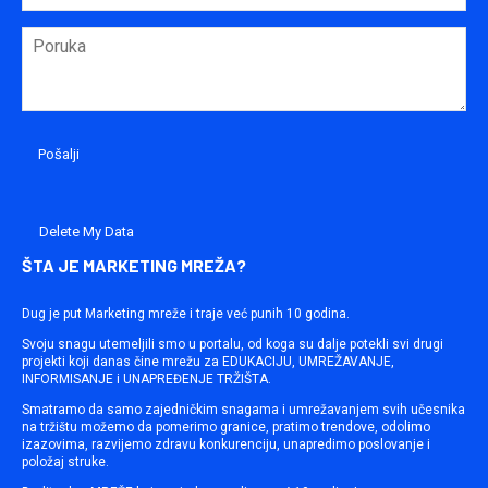
Delete My Data
ŠTA JE MARKETING MREŽA?
Dug je put Marketing mreže i traje već punih 10 godina.
Svoju snagu utemeljili smo u portalu, od koga su dalje potekli svi drugi
projekti koji danas čine mrežu za EDUKACIJU, UMREŽAVANJE,
INFORMISANJE i UNAPREĐENJE TRŽIŠTA.
Smatramo da samo zajedničkim snagama i umrežavanjem svih učesnika
na tržištu možemo da pomerimo granice, pratimo trendove, odolimo
izazovima, razvijemo zdravu konkurenciju, unapredimo poslovanje i
položaj struke.