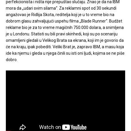
perfekcionista i ništa nije prepuštao slučaju. Znao je da na IBM
mora da „udari svim silama“. Za reklamni spot od 30 sekundi
angažovao je Ridlija Skota, reditelja koji je u to vreme bio na
dobrom glasu zahvaljujući uspehu filma „Blade Runner“. Budžet
reklame bio je za to vreme magičnih 750.000 dolara, a snimljena
je u Londonu. Statisti su bili pravi skinhedi, koji su po scenariju
omamljeni gledali u Velikog Brata sa ekrana, koji im je govorio da
će na kraju, ipak pobediti. Veliki Brat je, zapravo IBM, a masu koja
ide ka njemu i gleda u njega činili su isti oni ljudi, kojima se ne piše
dobro.