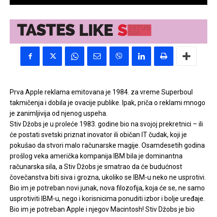
Prva Apple reklama emitovana je 1984. za vreme Superboul
takmičenja i dobila je ovacije publike. Ipak, priča o reklami mnogo
je zanimljivija od njenog uspeha.
Stiv Džobs je u proleće 1983. godine bio na svojoj prekretnici – ili
će postati svetski priznat inovator ili običan IT čudak, koji je
pokušao da stvori malo računarske magije. Osamdesetih godina
prošlog veka američka kompanija IBM bila je dominantna
računarska sila, a Stiv Džobs je smatrao da će budućnost
čovečanstva biti siva i grozna, ukoliko se IBM-u neko ne usprotivi.
Bio im je potreban novi junak, nova filozofija, koja će se, ne samo
usprotiviti IBM-u, nego i korisnicima ponuditi izbor i bolje uređaje.
Bio im je potreban Apple i njegov Macintosh! Stiv Džobs je bio