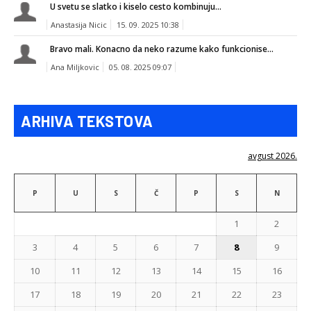
U svetu se slatko i kiselo cesto kombinuju...
Anastasija Nicic
15. 09. 2025 10:38
Bravo mali. Konacno da neko razume kako funkcionise...
Ana Miljkovic
05. 08. 2025 09:07
ARHIVA TEKSTOVA
avgust 2026.
P
U
S
Č
P
S
N
1
2
3
4
5
6
7
8
9
10
11
12
13
14
15
16
17
18
19
20
21
22
23