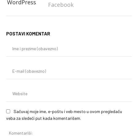
WordPress
Facebook
POSTAVI KOMENTAR
Im
i
pr
(o
E-
mai
(o
We
Sačuvaj moje ime, e-poštu i veb mesto u ovom pregledaču
veba za sledeći put kada komentarišem.