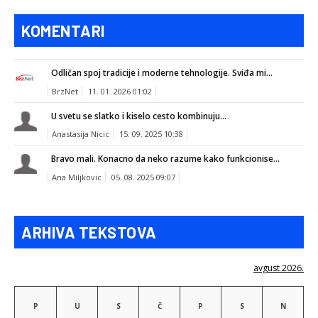
KOMENTARI
Odličan spoj tradicije i moderne tehnologije. Sviđa mi...
BrzNet
11. 01. 2026 01:02
U svetu se slatko i kiselo cesto kombinuju...
Anastasija Nicic
15. 09. 2025 10:38
Bravo mali. Konacno da neko razume kako funkcionise...
Ana Miljkovic
05. 08. 2025 09:07
ARHIVA TEKSTOVA
avgust 2026.
P
U
S
Č
P
S
N