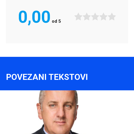
0,00
od
5
POVEZANI TEKSTOVI