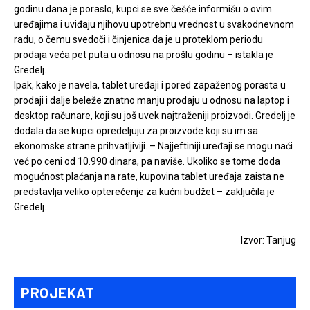
godinu dana je poraslo, kupci se sve češće informišu o ovim
uređajima i uviđaju njihovu upotrebnu vrednost u svakodnevnom
radu, o čemu svedoči i činjenica da je u proteklom periodu
prodaja veća pet puta u odnosu na prošlu godinu – istakla je
Gredelj.
Ipak, kako je navela, tablet uređaji i pored zapaženog porasta u
prodaji i dalje beleže znatno manju prodaju u odnosu na laptop i
desktop računare, koji su još uvek najtraženiji proizvodi. Gredelj je
dodala da se kupci opredeljuju za proizvode koji su im sa
ekonomske strane prihvatljiviji. – Najjeftiniji uređaji se mogu naći
već po ceni od 10.990 dinara, pa naviše. Ukoliko se tome doda
mogućnost plaćanja na rate, kupovina tablet uređaja zaista ne
predstavlja veliko opterećenje za kućni budžet – zaključila je
Gredelj.
Izvor: Tanjug
PROJEKAT