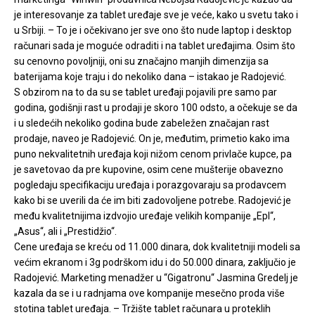
je interesovanje za tablet uređaje sve je veće, kako u svetu tako i
u Srbiji. – To je i očekivano jer sve ono što nude laptop i desktop
računari sada je moguće odraditi i na tablet uređajima. Osim što
su cenovno povoljniji, oni su značajno manjih dimenzija sa
baterijama koje traju i do nekoliko dana – istakao je Radojević.
S obzirom na to da su se tablet uređaji pojavili pre samo par
godina, godišnji rast u prodaji je skoro 100 odsto, a očekuje se da
i u sledećih nekoliko godina bude zabeležen značajan rast
prodaje, naveo je Radojević. On je, međutim, primetio kako ima
puno nekvalitetnih uređaja koji nižom cenom privlače kupce, pa
je savetovao da pre kupovine, osim cene mušterije obavezno
pogledaju specifikaciju uređaja i porazgovaraju sa prodavcem
kako bi se uverili da će im biti zadovoljene potrebe. Radojević je
među kvalitetnijima izdvojio uređaje velikih kompanije „Epl“,
„Asus“, ali i „Prestidžio“.
Cene uređaja se kreću od 11.000 dinara, dok kvalitetniji modeli sa
većim ekranom i 3g podrškom idu i do 50.000 dinara, zaključio je
Radojević. Marketing menadžer u “Gigatronu“ Jasmina Gredelj je
kazala da se i u radnjama ove kompanije mesečno proda više
stotina tablet uređaja. – Tržište tablet računara u proteklih