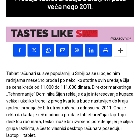
veća nego 2011.
Tablet računari su sve popularniji u Srbiji pa se u pojedinim
radnjama mesečno proda i po nekoliko stotina ovih uređaja čija
se cena kreće od 11.000 do 111.000 dinara. Direktor marketinga
„Tehnomanije“ Dominika Šijan rekla je da je interesovanje kupaca
veliko i ukoliko trend iz prvog kvartala bude nastavljen do kraja
godine, prodaja će biti utrostručena u odnosu na 2011.
Ona je
rekla da kada je reč o odnosu prodaje tablet uređaja i lap-top i
desktop računara, teško može biti izvršeno poređenje jer je ciljna
grupa različita, a često vlasnici desktop računara poseduju i
laptop ili tablet.