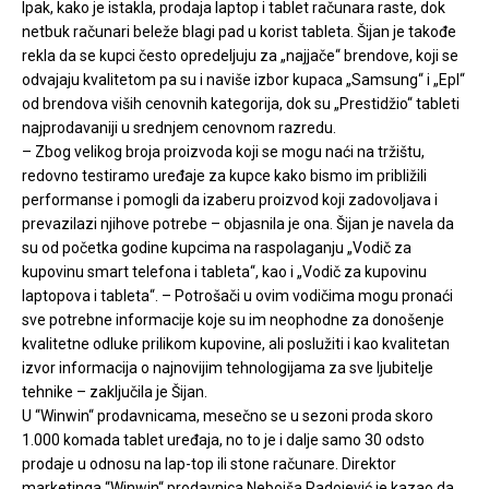
Ipak, kako je istakla, prodaja laptop i tablet računara raste, dok
netbuk računari beleže blagi pad u korist tableta. Šijan je takođe
rekla da se kupci često opredeljuju za „najjače“ brendove, koji se
odvajaju kvalitetom pa su i naviše izbor kupaca „Samsung“ i „Epl“
od brendova viših cenovnih kategorija, dok su „Prestidžio“ tableti
najprodavaniji u srednjem cenovnom razredu.
– Zbog velikog broja proizvoda koji se mogu naći na tržištu,
redovno testiramo uređaje za kupce kako bismo im približili
performanse i pomogli da izaberu proizvod koji zadovoljava i
prevazilazi njihove potrebe – objasnila je ona. Šijan je navela da
su od početka godine kupcima na raspolaganju „Vodič za
kupovinu smart telefona i tableta“, kao i „Vodič za kupovinu
laptopova i tableta“. – Potrošači u ovim vodičima mogu pronaći
sve potrebne informacije koje su im neophodne za donošenje
kvalitetne odluke prilikom kupovine, ali poslužiti i kao kvalitetan
izvor informacija o najnovijim tehnologijama za sve ljubitelje
tehnike – zaključila je Šijan.
U “Winwin“ prodavnicama, mesečno se u sezoni proda skoro
1.000 komada tablet uređaja, no to je i dalje samo 30 odsto
prodaje u odnosu na lap-top ili stone računare. Direktor
marketinga “Winwin“ prodavnica Nebojša Radojević je kazao da