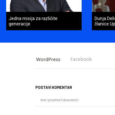
Jedna misija za različite
Dunja Del
generacije
članice U
Facebook
WordPress
POSTAVI KOMENTAR