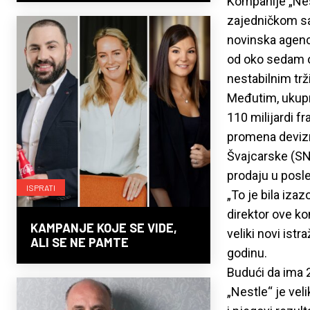
Kompanije „Nes
zajedničkom sa
novinska agenci
od oko sedam od
nestabilnim tr
Međutim, ukupna
110 milijardi fr
promena devizn
Švajcarske (SNB
prodaju u posl
ISPRATI
„To je bila iza
direktor ove ko
KAMPANJE KOJE SE VIDE,
veliki novi ist
ALI SE NE PAMTE
godinu.
Budući da ima 2
„Nestle“ je vel