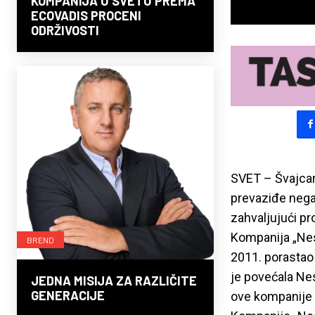
KOMPANIJA U SVETU PREMA
ECOVADIS PROCENI
ODRŽIVOSTI
SVET – Švajcars
prevaziđe negat
zahvaljujući pr
Kompanija „Nest
BREND
2011. porastao 
je povećala Nes
JEDNA MISIJA ZA RAZLIČITE
GENERACIJE
ove kompanije o