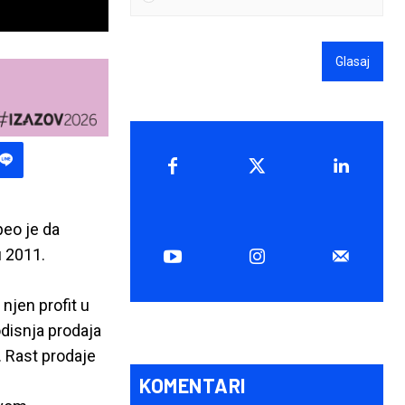
Glasaj
peo je da
u 2011.
njen profit u
odisnja prodaja
. Rast prodaje
KOMENTARI