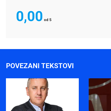
0,00
od
5
POVEZANI TEKSTOVI