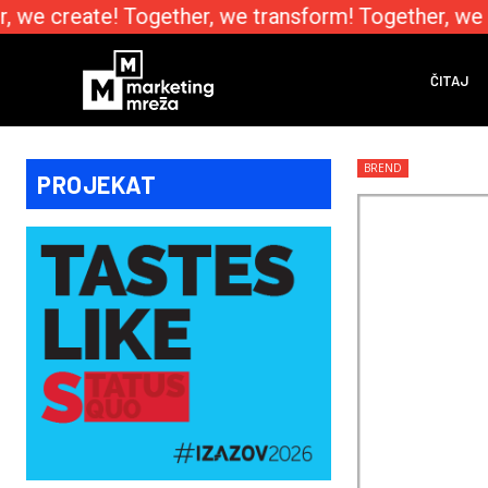
we create! Together, we transform! Together, we e
ČITAJ
BREND
PROJEKAT