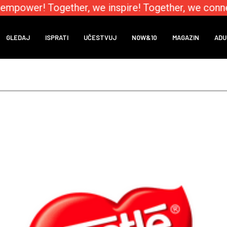
mpower! Together, we inspire! Together, we connec
GLEDAJ
ISPRATI
UČESTVUJ
NOW&10
MAGAZIN
ADU