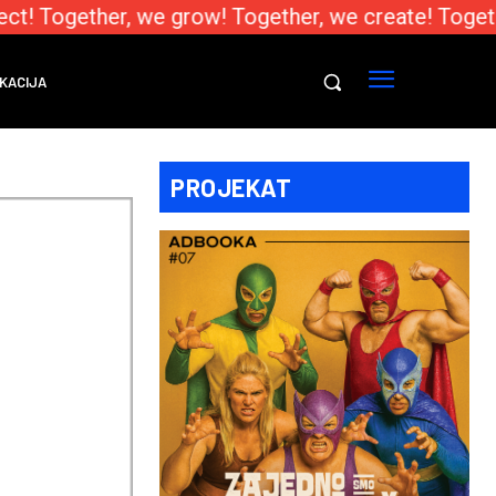
t! Together, we grow! Together, we create! Togethe
KACIJA
PROJEKAT