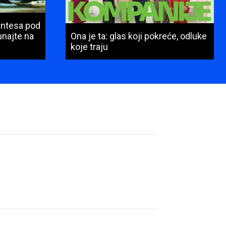
Intesa pod
najte na
Ona je ta: glas koji pokreće, odluke
koje traju
Ime
i
prezime
(obavezno)
E-