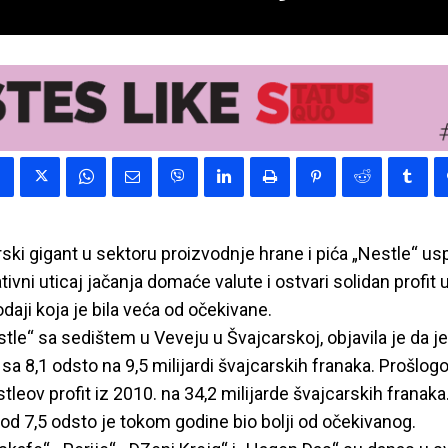
ki gigant u sektoru proizvodnje hrane i pića „Nestle“ us
ivni uticaj jačanja domaće valute i ostvari solidan profit 
odaji koja je bila veća od očekivane.
le“ sa sedištem u Veveju u Švajcarskoj, objavila je da je 
sa 8,1 odsto na 9,5 milijardi švajcarskih franaka. Prošlog
tleov profit iz 2010. na 34,2 milijarde švajcarskih franaka
d 7,5 odsto je tokom godine bio bolji od očekivanog.