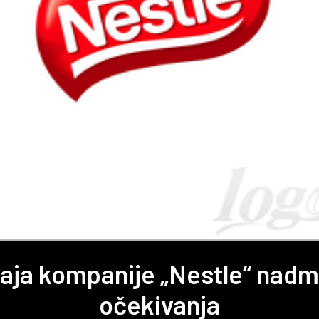
aja kompanije „Nestle“ nadm
očekivanja