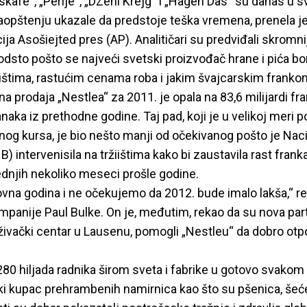
kafe“, „Perije“, „DZeni Krejg“ i „Hagen Das“ su danas u 
opštenju ukazale da predstoje teška vremena, prenela j
ja Asošiejted pres (AP). Analitičari su predviđali skromnij
sto pošto se najveći svetski proizvođač hrane i pića bo
žištima, rastućim cenama roba i jakim švajcarskim franko
 prodaja „Nestlea“ za 2011. je opala na 83,6 milijardi fr
anaka iz prethodne godine. Taj pad, koji je u velikoj meri 
og kursa, je bio nešto manji od očekivanog pošto je Nac
) intervenisila na tržiištima kako bi zaustavila rast fran
ednjih nekoliko meseci prošle godine.
zovna godina i ne očekujemo da 2012. bude imalo lakša,“ re
mpanije Paul Bulke. On je, međutim, rekao da su nova part
raživački centar u Lausenu, pomogli „Nestleu“ da dobro ot
80 hiljada radnika širom sveta i fabrike u gotovo svakom 
iki kupac prehrambenih namirnica kao što su pšenica, šeće