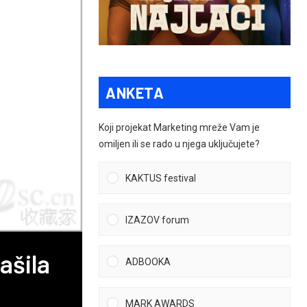
ANKETA
Koji projekat Marketing mreže Vam je
omiljen ili se rado u njega uključujete?
KAKTUS festival
IZAZOV forum
ašila
ADBOOKA
MARK AWARDS