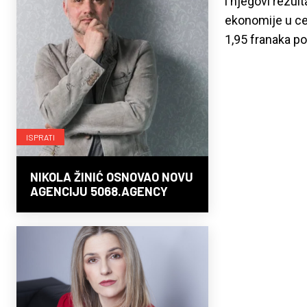
i njegovi rezul
ekonomije u cel
1,95 franaka po 
ISPRATI
NIKOLA ŽINIĆ OSNOVAO NOVU
AGENCIJU 5068.AGENCY