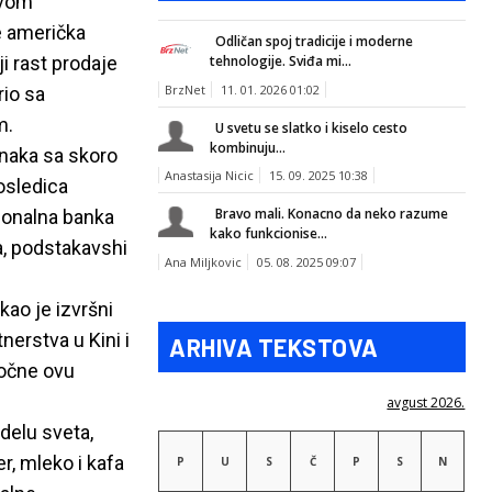
svom
e američka
Odličan spoj tradicije i moderne
i rast prodaje
tehnologije. Sviđa mi...
BrzNet
11. 01. 2026 01:02
rio sa
m.
U svetu se slatko i kiselo cesto
kombinuju...
anaka sa skoro
Anastasija Nicic
15. 09. 2025 10:38
posledica
Bravo mali. Konacno da neko razume
ionalna banka
kako funkcionise...
ka, podstakavshi
Ana Miljkovic
05. 08. 2025 09:07
kao je izvršni
nerstva u Kini i
ARHIVA TEKSTOVA
počne ovu
avgust 2026.
delu sveta,
r, mleko i kafa
P
U
S
Č
P
S
N