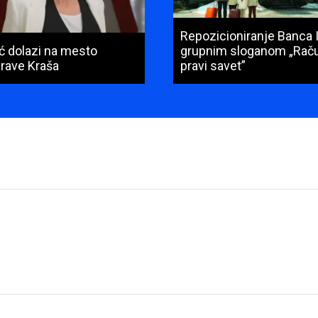
Repozicioniranje Banca 
ić dolazi na mesto
grupnim sloganom „Raču
prave Kraša
pravi savet”