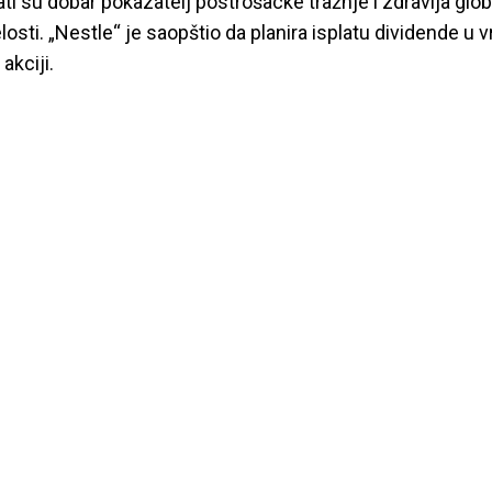
tati su dobar pokazatelj postrošacke tražnje i zdravlja glo
osti. „Nestle“ je saopštio da planira isplatu dividende u 
akciji.