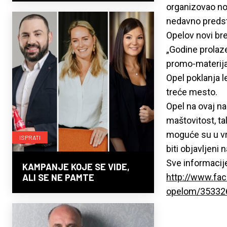
organizovao no
nedavno predst
Opelov novi br
„Godine prolaze
promo-materijal
Opel poklanja l
treće mesto.
Opel na ovaj na
maštovitost, ta
moguće su u vre
ISPRATI
biti objavljeni
Sve informacije
KAMPANJE KOJE SE VIDE,
ALI SE NE PAMTE
http://www.fac
opelom/35332