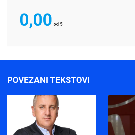
0,00
od
5
POVEZANI TEKSTOVI