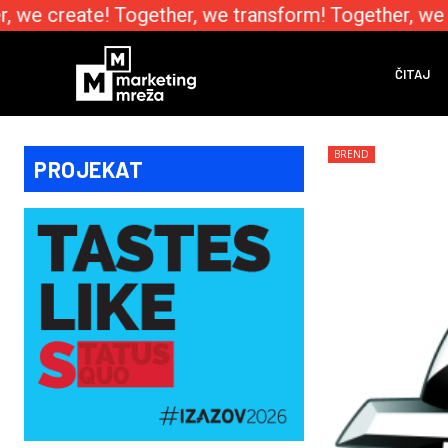
 we create! Together, we transform! Together, we e
ČITAJ
BREND
PROJEKAT