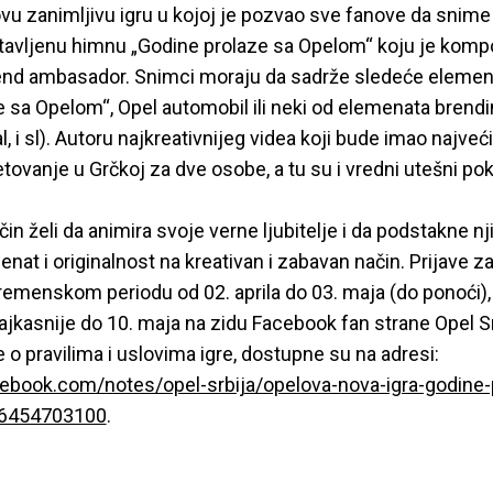
vu zanimljivu igru u kojoj je pozvao sve fanove da snime
avljenu himnu „Godine prolaze sa Opelom“ koju je komp
end ambasador. Snimci moraju da sadrže sledeće eleme
 sa Opelom“, Opel automobil ili neki od elemenata brending
, i sl). Autoru najkreativnijeg videa koji bude imao najveć
etovanje u Grčkoj za dve osobe, a tu su i vredni utešni pok
čin želi da animira svoje verne ljubitelje i da podstakne n
lenat i originalnost na kreativan i zabavan način. Prijave 
menskom periodu od 02. aprila do 03. maja (do ponoći), 
 najkasnije do 10. maja na zidu Facebook fan strane Opel Sr
 o pravilima i uslovima igre, dostupne su na adresi:
ebook.com/notes/opel-srbija/opelova-nova-igra-godine-
6454703100
.