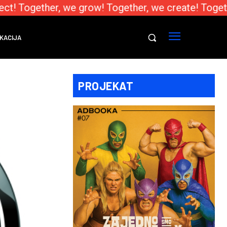
t! Together, we grow! Together, we create! Togethe
KACIJA
PROJEKAT