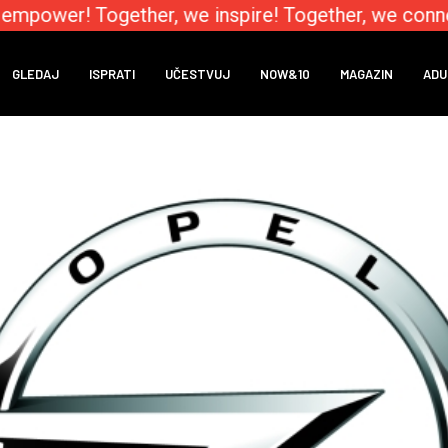
mpower! Together, we inspire! Together, we connec
GLEDAJ
ISPRATI
UČESTVUJ
NOW&10
MAGAZIN
ADU