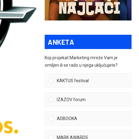
ANKETA
Koji projekat Marketing mreže Vam je
omiljen ili se rado u njega uključujete?
KAKTUS festival
IZAZOV forum
ADBOOKA
MARK AWARDS