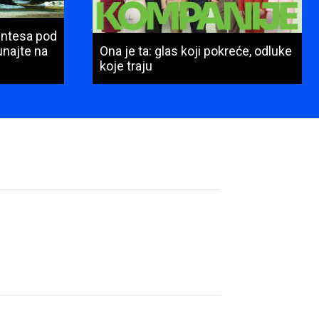
Intesa pod
najte na
Ona je ta: glas koji pokreće, odluke
koje traju
Ime
i
prezime
(obavezno)
E-