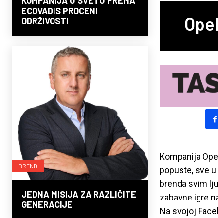
KOMPANIJA U SVETU PREMA
ECOVADIS PROCENI
Opel
ODRŽIVOSTI
Kompanija Opel 
BREND
popuste, sve u 
brenda svim lju
JEDNA MISIJA ZA RAZLIČITE
zabavne igre na
GENERACIJE
Na svojoj Faceb