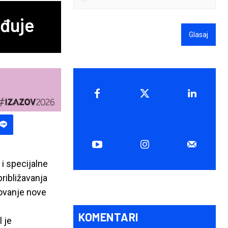
ađuje
Glasaj
i specijalne
ribližavanja
zovanje nove
KOMENTARI
l je