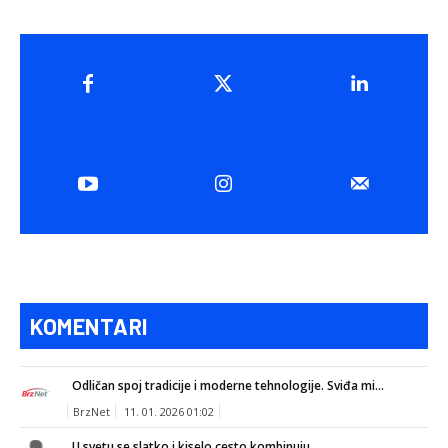
KOMENTARI
Odličan spoj tradicije i moderne tehnologije. Sviđa mi...
BrzNet
11. 01. 2026 01:02
U svetu se slatko i kiselo cesto kombinuju...