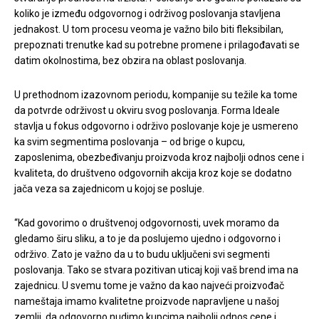
koliko je između odgovornog i održivog poslovanja stavljena
jednakost. U tom procesu veoma je važno bilo biti fleksibilan,
prepoznati trenutke kad su potrebne promene i prilagođavati se
datim okolnostima, bez obzira na oblast poslovanja.
U prethodnom izazovnom periodu, kompanije su težile ka tome
da potvrde održivost u okviru svog poslovanja. Forma Ideale
stavlja u fokus odgovorno i održivo poslovanje koje je usmereno
ka svim segmentima poslovanja – od brige o kupcu,
zaposlenima, obezbeđivanju proizvoda kroz najbolji odnos cene i
kvaliteta, do društveno odgovornih akcija kroz koje se dodatno
jača veza sa zajednicom u kojoj se posluje.
“Kad govorimo o društvenoj odgovornosti, uvek moramo da
gledamo širu sliku, a to je da poslujemo ujedno i odgovorno i
održivo. Zato je važno da u to budu uključeni svi segmenti
poslovanja. Tako se stvara pozitivan uticaj koji vaš brend ima na
zajednicu. U svemu tome je važno da kao najveći proizvođač
nameštaja imamo kvalitetne proizvode napravljene u našoj
zemlji, da odgovorno nudimo kupcima najbolji odnos cene i