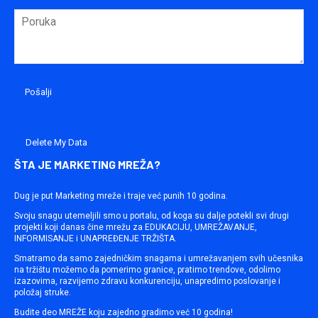
Delete My Data
ŠTA JE MARKETING MREŽA?
Dug je put Marketing mreže i traje već punih 10 godina.
Svoju snagu utemeljili smo u portalu, od koga su dalje potekli svi drugi
projekti koji danas čine mrežu za EDUKACIJU, UMREŽAVANJE,
INFORMISANJE i UNAPREĐENJE TRŽIŠTA.
Smatramo da samo zajedničkim snagama i umrežavanjem svih učesnika
na tržištu možemo da pomerimo granice, pratimo trendove, odolimo
izazovima, razvijemo zdravu konkurenciju, unapredimo poslovanje i
položaj struke.
Budite deo MREŽE koju zajedno gradimo već 10 godina!