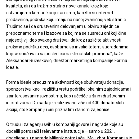
kvaiteta, ali i da tražimo stalno nove kanale kroz koje
ostvarujemo komunikaciju sa njima, kao što su internet
prodavnica, podrška koju imaju na našoj zvaničnoj veb stranici.
Trudimo se i da društvenim delovanjem u okviru zajednice
prepoznamo teme i izazove sa kojima se susreću oni koji čine
najosetljiviji deo svakog društva i da kroz različite aktivnosti
pružimo podršku deci, osobama sa invaliditetom, sugrađanima
koji se suočavaju sa posledicama klimatskih promena”, kaže
Aleksandar Ružesković, direktor marketinga kompanije Forma
Ideale.
Forma Ideale preduzima aktivnosti koje obuhvataju donacije,
sponzorstva, kao i različitu vrstu podrške lokalnim zajednicama i
zainteresovanim javnostima, kao i učešće u širim društvenim
inicijativama. Do sada je realizovano više od 400 donatorskih
akcija, što kompaniju čini priznatim članom zajednice.
O trudu i zalaganju svih u kompaniji govore i nagrade koje su
dodelili potrošači i relevantne instutucije – samo u 2021.
dodeljene su nagrade Miljenik potrošača i Moj izbor. Kompanija je