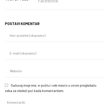
Facebook
POSTAVI KOMENTAR
Im
i
pr
(o
E-
mai
(o
We
Sačuvaj moje ime, e-poštu i veb mesto u ovom pregledaču
veba za sledeći put kada komentarišem.