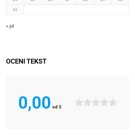
31
« jul
OCENI TEKST
0,00
od
5