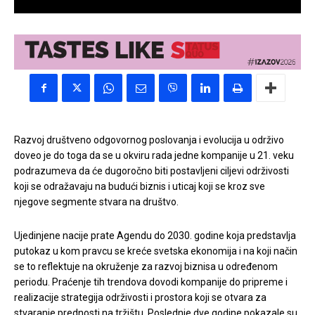
Razvoj društveno odgovornog poslovanja i evolucija u održivo
doveo je do toga da se u okviru rada jedne kompanije u 21. veku
podrazumeva da će dugoročno biti postavljeni ciljevi održivosti
koji se odražavaju na budući biznis i uticaj koji se kroz sve
njegove segmente stvara na društvo.
Ujedinjene nacije prate Agendu do 2030. godine koja predstavlja
putokaz u kom pravcu se kreće svetska ekonomija i na koji način
se to reflektuje na okruženje za razvoj biznisa u određenom
periodu. Praćenje tih trendova dovodi kompanije do pripreme i
realizacije strategija održivosti i prostora koji se otvara za
stvaranje prednosti na tržištu. Poslednje dve godine pokazale su