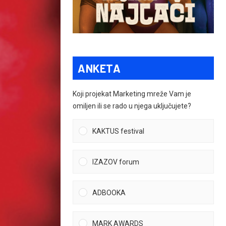
ANKETA
Koji projekat Marketing mreže Vam je
omiljen ili se rado u njega uključujete?
KAKTUS festival
IZAZOV forum
ADBOOKA
MARK AWARDS