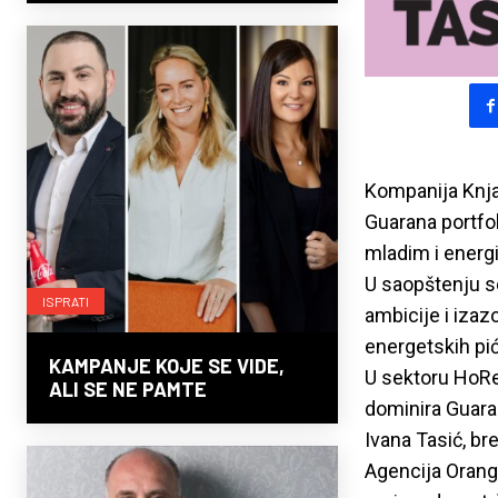
Kompanija Knjaz
Guarana portfol
mladim i energ
U saopštenju s
ISPRATI
ambicije i iza
energetskih pića
KAMPANJE KOJE SE VIDE,
U sektoru HoReC
ALI SE NE PAMTE
dominira Guarana
Ivana Tasić, b
Agencija Orange