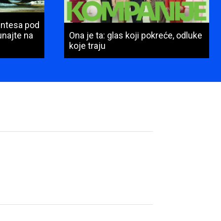
Intesa pod
najte na
Ona je ta: glas koji pokreće, odluke
koje traju
Ime
i
prezime
(obavezno)
E-