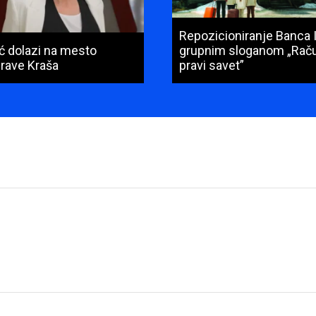
Repozicioniranje Banca 
ić dolazi na mesto
grupnim sloganom „Raču
prave Kraša
pravi savet”