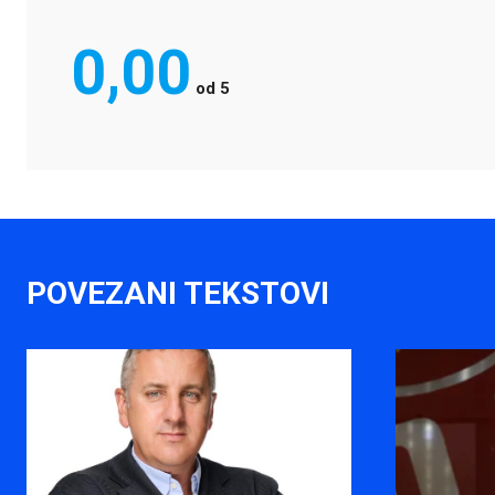
0,00
od
5
POVEZANI TEKSTOVI