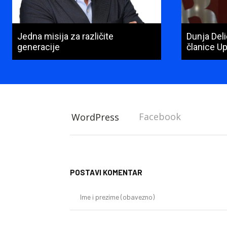
Jedna misija za različite
Dunja Del
generacije
članice U
Facebook
WordPress
POSTAVI KOMENTAR