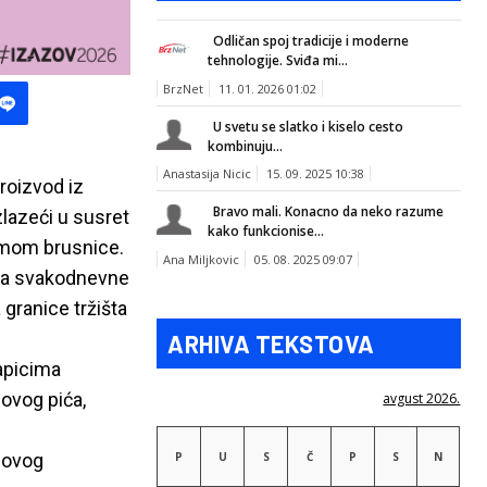
Odličan spoj tradicije i moderne
tehnologije. Sviđa mi...
BrzNet
11. 01. 2026 01:02
U svetu se slatko i kiselo cesto
kombinuju...
Anastasija Nicic
15. 09. 2025 10:38
roizvod iz
Bravo mali. Konacno da neko razume
zlazeći u susret
kako funkcionise...
omom brusnice.
Ana Miljkovic
05. 08. 2025 09:07
 za svakodnevne
granice tržišta
ARHIVA TEKSTOVA
napicima
novog pića,
avgust 2026.
P
U
S
Č
P
S
N
 novog