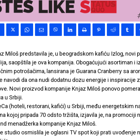
 Miloš predstavila je, u beogradskom kafiću Izlog, novi p
ija, saopštila je ova kompanija. Obogaćujući asortiman i i
ičnim potrošačima, lansirana je Guarana Cranberry sa ar
e navodi da ona nudi dodatnu dozu energije i inspiracije
zove. Novi proizvod kompanije Knjaz Miloš ponovo pomera 
 u Srbiji.
a (hoteli, restorani, kafići) u Srbiji, među energetskim 
 kojoj pripada 70 odsto tržišta, izjavila je, na promociji 
rend menadžerka kompanije Knjaz Miloš.
 studio osmislila je oglasni TV spot koji prati uvođenje