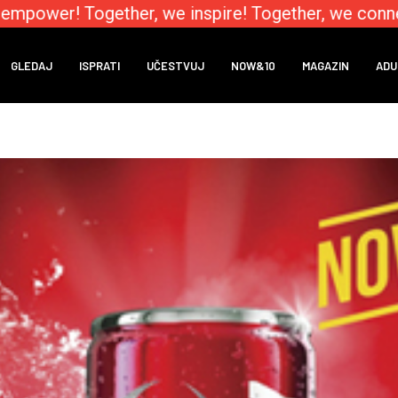
mpower! Together, we inspire! Together, we connect
GLEDAJ
ISPRATI
UČESTVUJ
NOW&10
MAGAZIN
ADU