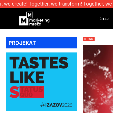
we create! Together, we transform! Together, we e
ČITAJ
BREND
PROJEKAT