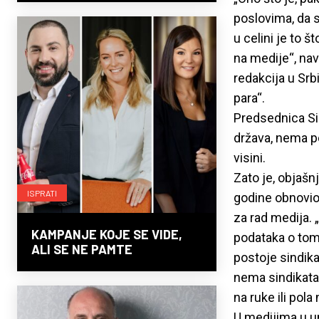
poslovima, da s
u celini je to 
na medije“, nav
redakcija u Srb
para“.
Predsednica Sin
država, nema po
visini.
Zato je, objašnj
ISPRATI
godine obnovio 
za rad medija. 
KAMPANJE KOJE SE VIDE,
podataka o tom
ALI SE NE PAMTE
postoje sindika
nema sindikata,
na ruke ili pola
U medijima u un