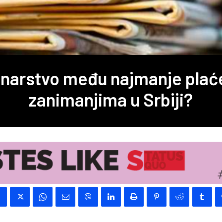
narstvo među najmanje pla
zanimanjima u Srbiji?