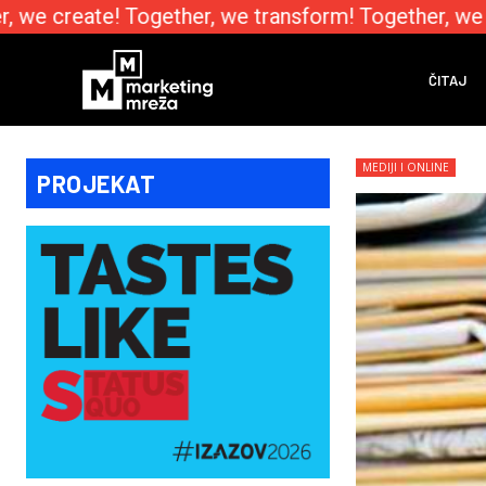
 we create! Together, we transform! Together, we 
ČITAJ
MEDIJI I ONLINE
PROJEKAT