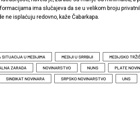
formacijama ima slučajeva da se u velikom broju privatni
e ne isplaćuju redovno, kaže Čabarkapa.
 SITUACIJA U MEDIJIMA
MEDIJI U SRRBIJI
MEDIJSKO TRŽI
MALNA ZARADA
NOVINARSTVO
NUNS
PLATE NOVI
SINDIKAT NOVINARA
SRPSKO NOVINARSTVO
UNS