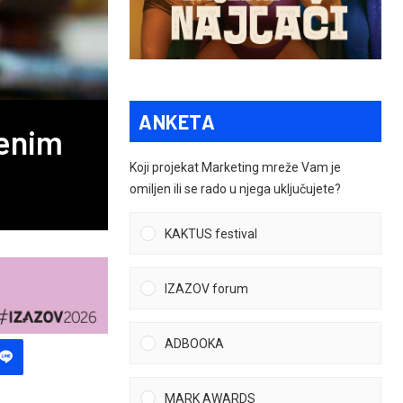
ANKETA
ćenim
Koji projekat Marketing mreže Vam je
omiljen ili se rado u njega uključujete?
KAKTUS festival
IZAZOV forum
ADBOOKA
MARK AWARDS