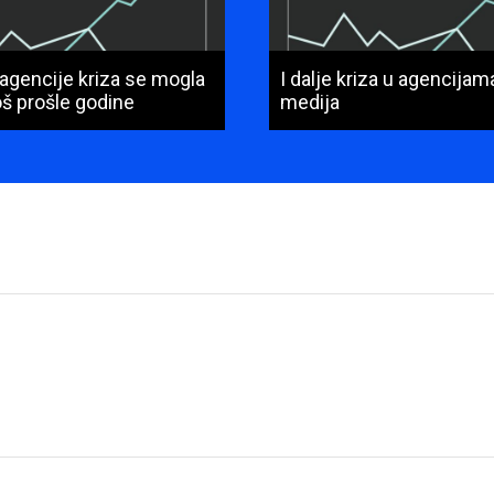
 agencije kriza se mogla
I dalje kriza u agencija
još prošle godine
medija