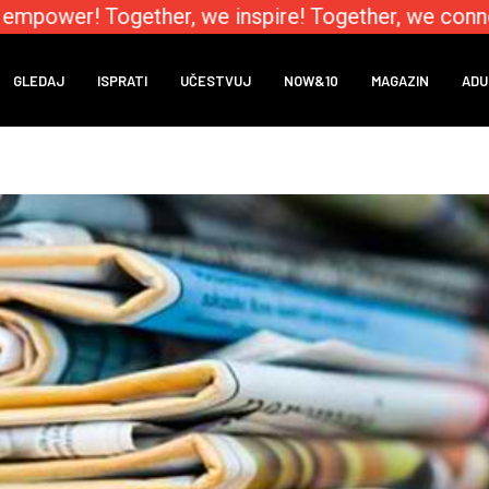
empower! Together, we inspire! Together, we connec
GLEDAJ
ISPRATI
UČESTVUJ
NOW&10
MAGAZIN
ADU