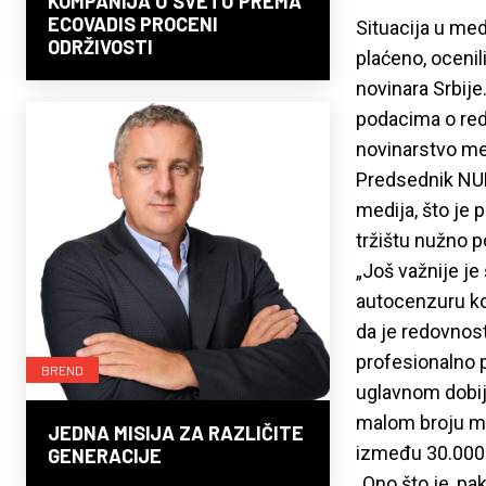
KOMPANIJA U SVETU PREMA
ECOVADIS PROCENI
Situacija u med
ODRŽIVOSTI
plaćeno, ocenil
novinara Srbij
podacima o redo
novinarstvo me
Predsednik NUN
medija, što je 
tržištu nužno p
„Još važnije je
autocenzuru ko
da je redovnost
profesionalno 
BREND
uglavnom dobij
malom broju med
JEDNA MISIJA ZA RAZLIČITE
između 30.000 
GENERACIJE
„Ono što je, pa