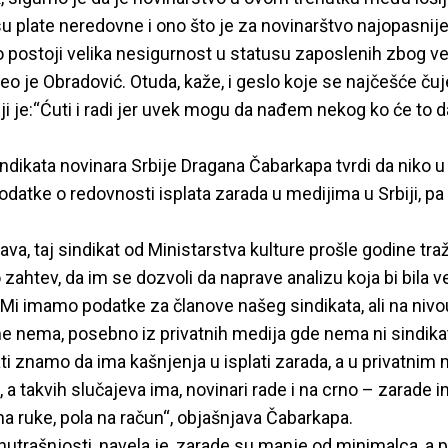
u plate neredovne i ono što je za novinarštvo najopasnije 
što postoji velika nesigurnost u statusu zaposlenih zbog ve
eo je Obradović. Otuda, kaže, i geslo koje se najčešće čuj
iji je:“Ćuti i radi jer uvek mogu da nađem nekog ko će to 
dikata novinara Srbije Dragana Čabarkapa tvrdi da niko u S
datke o redovnosti isplata zarada u medijima u Srbiji, pa 
ava, taj sindikat od Ministarstva kulture prošle godine traž
zahtev, da im se dozvoli da naprave analizu koja bi bila
„Mi imamo podatke za članove našeg sindikata, ali na nivo
e nema, posebno iz privatnih medija gde nema ni sindik
ti znamo da ima kašnjenja u isplati zarada, a u privatnim
 a takvih slučajeva ima, novinari rade i na crno – zarade i
 na ruke, pola na račun“, objašnjava Čabarkapa.
utrašnjosti, navela je, zarade su manje od minimalca, a