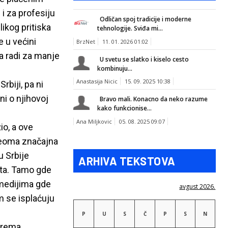
i za profesiju
Odličan spoj tradicije i moderne
likog pritiska
tehnologije. Sviđa mi...
e u većini
BrzNet
11. 01. 2026 01:02
da radi za manje
U svetu se slatko i kiselo cesto
kombinuju...
Anastasija Nicic
15. 09. 2025 10:38
rbiji, pa ni
ni o njihovoj
Bravo mali. Konacno da neko razume
kako funkcionise...
Ana Miljkovic
05. 08. 2025 09:07
io, a ove
 veoma značajna
u Srbije
ARHIVA TEKSTOVA
ata. Tamo gde
 medijima gde
avgust 2026.
m se isplaćuju
P
U
S
Č
P
S
N
 prema