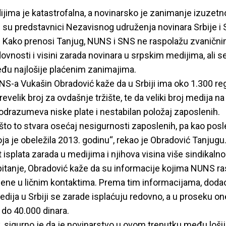
ijima je katastrofalna, a novinarsko je zanimanje izuzetn
i su predstavnici Nezavisnog udruženja novinara Srbije i 
e. Kako prenosi Tanjug, NUNS i SNS ne raspolažu zvanični
vnosti i visini zarada novinara u srpskim medijima, ali se
đu najlošije plaćenim zanimajima.
S-a Vukašin Obradović kaže da u Srbiji ima oko 1.300 re
prevelik broj za ovdašnje tržište, te da veliki broj medija 
odrazumeva niske plate i nestabilan položaj zaposlenih.
 što to stvara osećaj nesigurnosti zaposlenih, pa kao po
ja je obeležila 2013. godinu“, rekao je Obradović Tanju
 isplata zarada u medijima i njihova visina više sindikaln
pitanje, Obradović kaže da su informacije kojima NUNS r
ene u ličnim kontaktima. Prema tim informacijama, dodao
ija u Srbiji se zarade isplaćuju redovno, a u proseku o
do 40.000 dinara.
k, sigurno je da je novinarstvo u ovom trenutku među loši