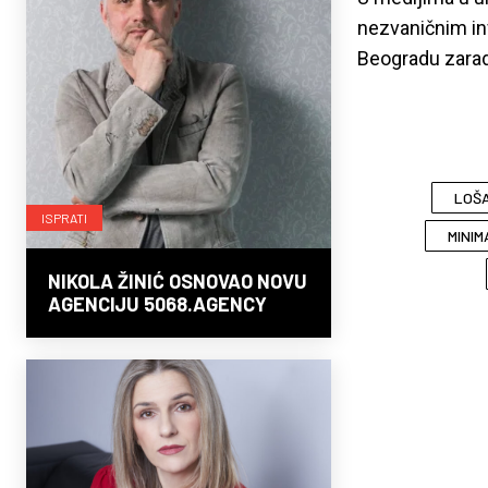
nezvaničnim in
Beogradu zarad
LOŠA
ISPRATI
MINI
NIKOLA ŽINIĆ OSNOVAO NOVU
AGENCIJU 5068.AGENCY