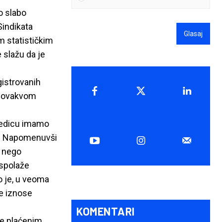
o slabo
Sindikata
Glasaj
m statističkim
 slažu da je
gistrovanih
na ovakvom
sledicu imamo
gu. Napomenuvši
o nego
aspolaže
 je, u veoma
ne iznose
KOMENTARI
je plaćenim