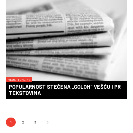
MEDIJI I ONLINE
POPULARNOST STEČENA „GOLOM“ VEŠĆU I PR
TEKSTOVIMA
1
2
3