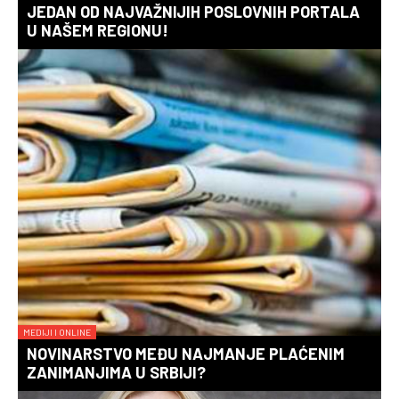
JEDAN OD NAJVAŽNIJIH POSLOVNIH PORTALA
U NAŠEM REGIONU!
MEDIJI I ONLINE
NOVINARSTVO MEĐU NAJMANJE PLAĆENIM
ZANIMANJIMA U SRBIJI?