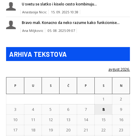
U svetu se slatko i kiselo cesto kombinuju...
Anastasija Nicic
15. 09. 2025 10:38
Bravo mali. Konacno da neko razume kako funkcionise...
Ana Miljkovic
05. 08. 2025 09:07
ARHIVA TEKSTOVA
avgust 2026.
P
U
S
Č
P
S
N
1
2
3
4
5
6
7
8
9
10
11
12
13
14
15
16
17
18
19
20
21
22
23