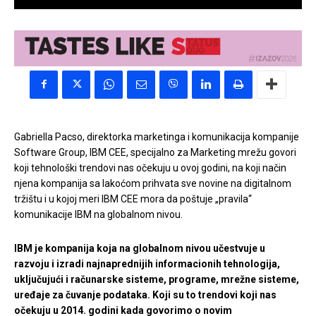
Gabriella Pacso, direktorka marketinga i komunikacija kompanije
Software Group, IBM CEE, specijalno za Marketing mrežu govori
koji tehnološki trendovi nas očekuju u ovoj godini, na koji način
njena kompanija sa lakoćom prihvata sve novine na digitalnom
tržištu i u kojoj meri IBM CEE mora da poštuje „pravila“
komunikacije IBM na globalnom nivou.
IBM je kompanija koja na globalnom nivou učestvuje u
razvoju i izradi najnaprednijih informacionih tehnologija,
uključujući i računarske sisteme, programe, mrežne sisteme,
uređaje za čuvanje podataka. Koji su to trendovi koji nas
očekuju u 2014. godini kada govorimo o novim