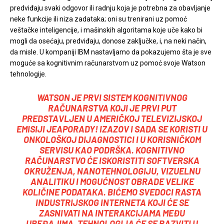
predviđaju svaki odgovor ili radnju koja je potrebna za obavljanje
neke funkcije ili niza zadataka; oni su trenirani uz pomoć
veštačke inteligencije, i mašinskih algoritama koje uče kako bi
mogli da osećaju, predviđaju, donose zaključke, i, na neki način,
da misle. U kompaniji IBM nastavljamo da pokazujemo šta je sve
moguće sa kognitivnim računarstvom uz pomoć svoje Watson
tehnologije.
WATSON JE PRVI SISTEM KOGNITIVNOG
RAČUNARSTVA KOJI JE PRVI PUT
PREDSTAVLJEN U AMERIČKOJ TELEVIZIJSKOJ
EMISIJI JEAPORADY! IZAZOV I SADA SE KORISTI U
ONKOLOŠKOJ DIJAGNOSTICI I U KORISNIČKOM
SERVISU KAO PODRŠKA. KOGNITIVNO
RAČUNARSTVO ĆE ISKORISTITI SOFTVERSKA
OKRUŽENJA, NANOTEHNOLOGIJU, VIZUELNU
ANALITIKU I MOGUĆNOST OBRADE VELIKE
KOLIČINE PODATAKA. BIĆEMO SVEDOCI RASTA
INDUSTRIJSKOG INTERNETA KOJI ĆE SE
ZASNIVATI NA INTERAKCIJAMA MEĐU
UREĐAJIMA. TEHNOLOGIJA ĆE SE RAZVITI U