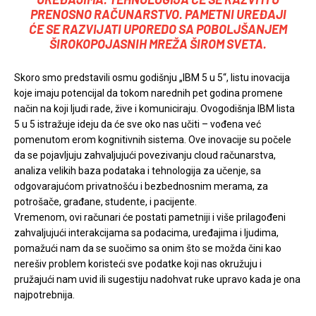
PRENOSNO RAČUNARSTVO. PAMETNI UREĐAJI
ĆE SE RAZVIJATI UPOREDO SA POBOLJŠANJEM
ŠIROKOPOJASNIH MREŽA ŠIROM SVETA.
Skoro smo predstavili osmu godišnju „IBM 5 u 5“, listu inovacija
koje imaju potencijal da tokom narednih pet godina promene
način na koji ljudi rade, žive i komuniciraju. Ovogodišnja IBM lista
5 u 5 istražuje ideju da će sve oko nas učiti – vođena već
pomenutom erom kognitivnih sistema. Ove inovacije su počele
da se pojavljuju zahvaljujući povezivanju cloud računarstva,
analiza velikih baza podataka i tehnologija za učenje, sa
odgovarajućom privatnošću i bezbednosnim merama, za
potrošače, građane, studente, i pacijente.
Vremenom, ovi računari će postati pametniji i više prilagođeni
zahvaljujući interakcijama sa podacima, uređajima i ljudima,
pomažući nam da se suočimo sa onim što se možda čini kao
nerešiv problem koristeći sve podatke koji nas okružuju i
pružajući nam uvid ili sugestiju nadohvat ruke upravo kada je ona
najpotrebnija.