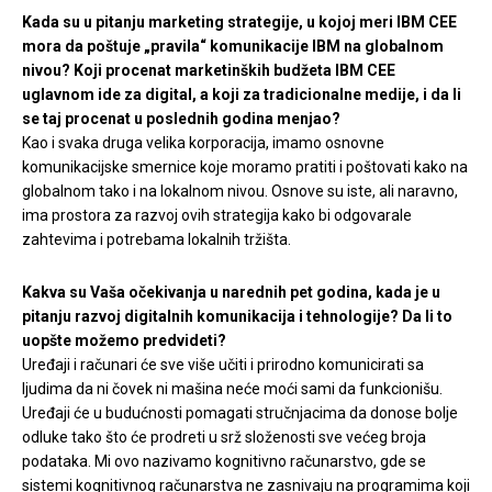
Kada su u pitanju marketing strategije, u kojoj meri IBM CEE
mora da poštuje „pravila“ komunikacije IBM na globalnom
nivou? Koji procenat marketinških budžeta IBM CEE
uglavnom ide za digital, a koji za tradicionalne medije, i da li
se taj procenat u poslednih godina menjao?
Kao i svaka druga velika korporacija, imamo osnovne
komunikacijske smernice koje moramo pratiti i poštovati kako na
globalnom tako i na lokalnom nivou. Osnove su iste, ali naravno,
ima prostora za razvoj ovih strategija kako bi odgovarale
zahtevima i potrebama lokalnih tržišta.
Kakva su Vaša očekivanja u narednih pet godina, kada je u
pitanju razvoj digitalnih komunikacija i tehnologije? Da li to
uopšte možemo predvideti?
Uređaji i računari će sve više učiti i prirodno komunicirati sa
ljudima da ni čovek ni mašina neće moći sami da funkcionišu.
Uređaji će u budućnosti pomagati stručnjacima da donose bolje
odluke tako što će prodreti u srž složenosti sve većeg broja
podataka. Mi ovo nazivamo kognitivno računarstvo, gde se
sistemi kognitivnog računarstva ne zasnivaju na programima koji