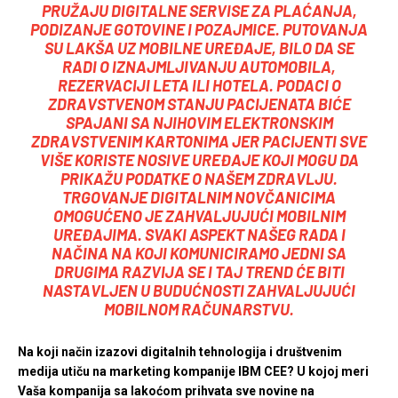
PRUŽAJU DIGITALNE SERVISE ZA PLAĆANJA,
PODIZANJE GOTOVINE I POZAJMICE. PUTOVANJA
SU LAKŠA UZ MOBILNE UREĐAJE, BILO DA SE
RADI O IZNAJMLJIVANJU AUTOMOBILA,
REZERVACIJI LETA ILI HOTELA. PODACI O
ZDRAVSTVENOM STANJU PACIJENATA BIĆE
SPAJANI SA NJIHOVIM ELEKTRONSKIM
ZDRAVSTVENIM KARTONIMA JER PACIJENTI SVE
VIŠE KORISTE NOSIVE UREĐAJE KOJI MOGU DA
PRIKAŽU PODATKE O NAŠEM ZDRAVLJU.
TRGOVANJE DIGITALNIM NOVČANICIMA
OMOGUĆENO JE ZAHVALJUJUĆI MOBILNIM
UREĐAJIMA. SVAKI ASPEKT NAŠEG RADA I
NAČINA NA KOJI KOMUNICIRAMO JEDNI SA
DRUGIMA RAZVIJA SE I TAJ TREND ĆE BITI
NASTAVLJEN U BUDUĆNOSTI ZAHVALJUJUĆI
MOBILNOM RAČUNARSTVU.
Na koji način izazovi digitalnih tehnologija i društvenim
medija utiču na marketing kompanije IBM CEE? U kojoj meri
Vaša kompanija sa lakoćom prihvata sve novine na