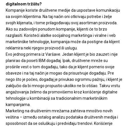
digitalnom tržištu?
Kompanije koriste društvene medije da uspostave komunikaciju
sa svojim klijentima. Na taj način oni otkrivaju potrebe i želje
svojih klijenata, i tome prilagođavaju svoj asortiman proizvoda.
Ako su zadovoljni ponudom kompanije, klijenti će to brzo
razglasiti. Koristeći alatke socijalnog marketinga i viralne i veb
marketinške tehnologije, kompanija može da postigne da klijent
reklamira neki njegov proizvod ili uslugu.
Evo jednog primera iz Varšave. Jedan klijent je bio zauzet i nije
planirao da poseti IBM događaj. Ipak, društvene mreže su
proširile vest o tom događaju, tako da je klijent pomerio svoje
obaveze i na taj način je mogao da prisustvuje događaju. Pre
nego što je počeo, događaj je privukao ogromnu pažnju, i klijent je
zaključio da bi mnogo propustio ukoliko ne bi otišao. Takvu vrstu
angažovanja želimo da promovišemo kroz korišćenje digitalne
tehnologije u kombinaciji sa tradicionalnim marketinškim
kampanjama.
Marketing na društvenim mrežama zahteva mnoštvo novih
veština – između ostalog analizu podataka društvenih medija i
sposobnost da se osluškuju i predviđaju trendovi. Korišćenje