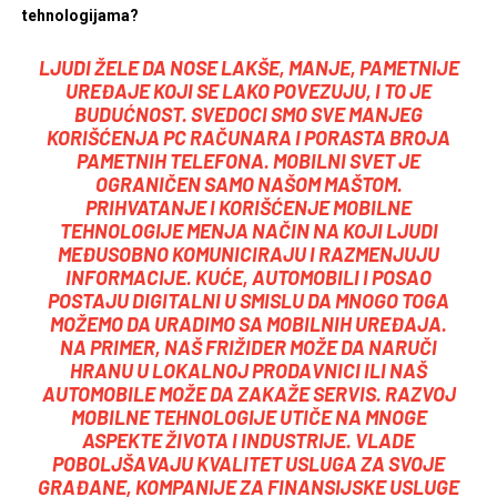
tehnologijama?
LJUDI ŽELE DA NOSE LAKŠE, MANJE, PAMETNIJE
UREĐAJE KOJI SE LAKO POVEZUJU, I TO JE
BUDUĆNOST. SVEDOCI SMO SVE MANJEG
KORIŠĆENJA PC RAČUNARA I PORASTA BROJA
PAMETNIH TELEFONA. MOBILNI SVET JE
OGRANIČEN SAMO NAŠOM MAŠTOM.
PRIHVATANJE I KORIŠĆENJE MOBILNE
TEHNOLOGIJE MENJA NAČIN NA KOJI LJUDI
MEĐUSOBNO KOMUNICIRAJU I RAZMENJUJU
INFORMACIJE. KUĆE, AUTOMOBILI I POSAO
POSTAJU DIGITALNI U SMISLU DA MNOGO TOGA
MOŽEMO DA URADIMO SA MOBILNIH UREĐAJA.
NA PRIMER, NAŠ FRIŽIDER MOŽE DA NARUČI
HRANU U LOKALNOJ PRODAVNICI ILI NAŠ
AUTOMOBILE MOŽE DA ZAKAŽE SERVIS. RAZVOJ
MOBILNE TEHNOLOGIJE UTIČE NA MNOGE
ASPEKTE ŽIVOTA I INDUSTRIJE. VLADE
POBOLJŠAVAJU KVALITET USLUGA ZA SVOJE
GRAĐANE, KOMPANIJE ZA FINANSIJSKE USLUGE