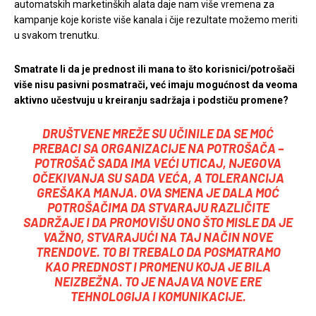
automatskih marketinških alata daje nam više vremena za
kampanje koje koriste više kanala i čije rezultate možemo meriti
u svakom trenutku.
Smatrate li da je prednost ili mana to što korisnici/potrošači
više nisu pasivni posmatrači, već imaju mogućnost da veoma
aktivno učestvuju u kreiranju sadržaja i podstiču promene?
DRUŠTVENE MREŽE SU UČINILE DA SE MOĆ
PREBACI SA ORGANIZACIJE NA POTROŠAČA –
POTROŠAČ SADA IMA VEĆI UTICAJ, NJEGOVA
OČEKIVANJA SU SADA VEĆA, A TOLERANCIJA
GREŠAKA MANJA. OVA SMENA JE DALA MOĆ
POTROŠAČIMA DA STVARAJU RAZLIČITE
SADRŽAJE I DA PROMOVIŠU ONO ŠTO MISLE DA JE
VAŽNO, STVARAJUĆI NA TAJ NAČIN NOVE
TRENDOVE. TO BI TREBALO DA POSMATRAMO
KAO PREDNOST I PROMENU KOJA JE BILA
NEIZBEŽNA. TO JE NAJAVA NOVE ERE
TEHNOLOGIJA I KOMUNIKACIJE.