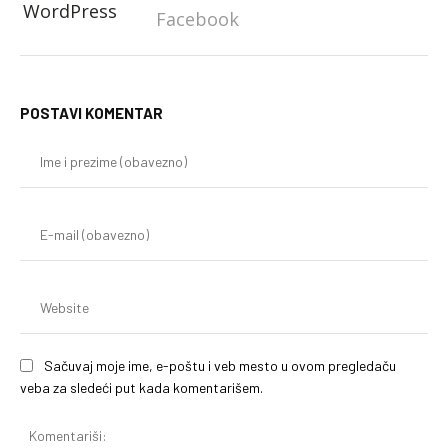
WordPress
Facebook
POSTAVI KOMENTAR
Im
i
pr
(o
E-
mai
(o
We
Sačuvaj moje ime, e-poštu i veb mesto u ovom pregledaču
veba za sledeći put kada komentarišem.