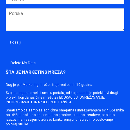
Delete My Data
ŠTA JE MARKETING MREŽA?
Dug je put Marketing mreže i traje već punih 10 godina.
Svoju snagu utemeljili smo u portalu, od koga su dalje potekli svi drugi
projekti koji danas čine mrežu za EDUKACIJU, UMREŽAVANJE,
INFORMISANJE i UNAPREĐENJE TRŽIŠTA.
Smatramo da samo zajedničkim snagama i umrežavanjem svih učesnika
na tržištu možemo da pomerimo granice, pratimo trendove, odolimo
izazovima, razvijemo zdravu konkurenciju, unapredimo poslovanje i
položaj struke.