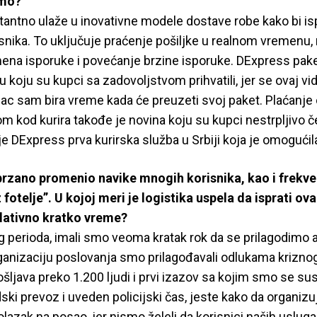
mo?
antno ulaže u inovativne modele dostave robe kako bi isp
isnika. To uključuje praćenje pošiljke u realnom vremenu
mena isporuke i povećanje brzine isporuke. DExpress pak
tu koju su kupci sa zadovoljstvom prihvatili, jer se ovaj vi
upac sam bira vreme kada će preuzeti svoj paket. Plaćanje
m kod kurira takođe je novina koju su kupci nestrpljivo 
 je DExpress prva kurirska služba u Srbiji koja je omogućil
rzano promenio navike mnogih korisnika, kao i frekve
 fotelje”. U kojoj meri je logistika uspela da isprati ov
lativno kratko vreme?
g perioda, imali smo veoma kratak rok da se prilagodimo 
rganizaciju poslovanja smo prilagođavali odlukama krizno
ljava preko 1.200 ljudi i prvi izazov sa kojim smo se susr
ki prevoz i uveden policijski čas, jeste kako da organiz
azak na posao, jer nismo želeli da korisnici naših uslug