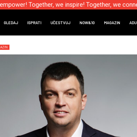
mpower! Together, we inspire! Together, we connec
GLEDAJ
ISPRATI
UČESTVUJ
NOW&10
MAGAZIN
ADU
AZIN