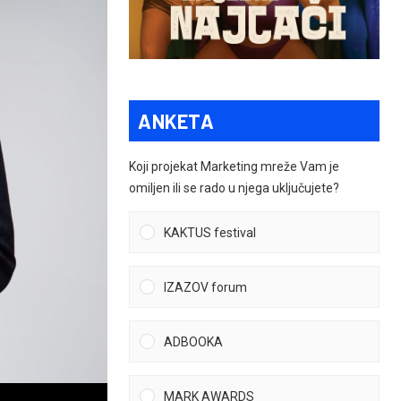
ANKETA
Koji projekat Marketing mreže Vam je
omiljen ili se rado u njega uključujete?
KAKTUS festival
IZAZOV forum
ADBOOKA
MARK AWARDS