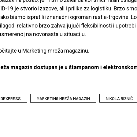
-19 je stvorio izazove, ali i prilike za logistiku. Brzo smo 
ko bismo ispratili iznenadni ogroman rast e-trgovine. Log
lagodi relativno brzo zahvaljujući fleksibilnosti i upotrebi 
i usmerenoj na novonastalu situaciju.
očitajte u
Marketing mreža magazinu
.
eža magazin dostupan je u štampanom i elektronskom
DEXPRESS
MARKETING MREŽA MAGAZIN
NIKOLA RIZNIĆ