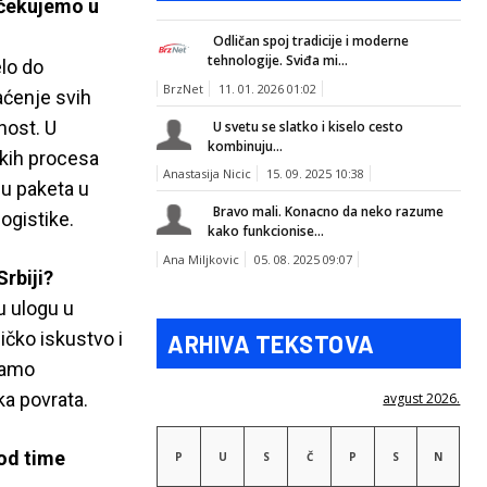
očekujemo u
Odličan spoj tradicije i moderne
tehnologije. Sviđa mi...
elo do
BrzNet
11. 01. 2026 01:02
aćenje svih
nost. U
U svetu se slatko i kiselo cesto
kombinuju...
kih procesa
Anastasija Nicic
15. 09. 2025 10:38
du paketa u
Bravo mali. Konacno da neko razume
ogistike.
kako funkcionise...
Ana Miljkovic
05. 08. 2025 09:07
Srbiji?
u ulogu u
ičko iskustvo i
ARHIVA TEKSTOVA
samo
ka povrata.
avgust 2026.
pod time
P
U
S
Č
P
S
N