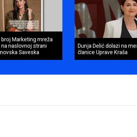
. broj Marketing mreža
 na naslovnoj strani
Dunja Delić dolazi na me
movska Saveska
članice Uprave Kraša