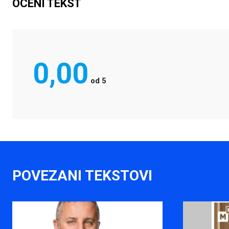
OCENI TEKST
0,00
od
5
POVEZANI TEKSTOVI