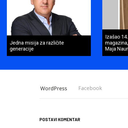
Izašao 14
Jedna misija za različite
magazina,
generacije
Maja Nau
Facebook
WordPress
POSTAVI KOMENTAR