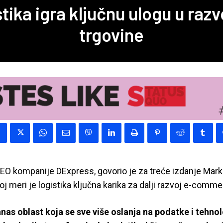
tika igra ključnu ulogu u razv
trgovine
 CEO kompanije DExpress, govorio je za treće izdanje Mar
j meri je logistika ključna karika za dalji razvoj e-commer
anas oblast koja se sve više oslanja na podatke i tehnol