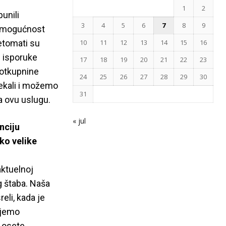
1
2
unili
3
4
5
6
7
8
9
, mogućnost
etomati su
10
11
12
13
14
15
16
d isporuke
17
18
19
20
21
22
23
 otkupnine
24
25
26
27
28
29
30
čekali i možemo
31
a ovu uslugu.
« jul
nciju
ako velike
aktuelnoj
g štaba. Naša
eli, kada je
ujemo
a osete