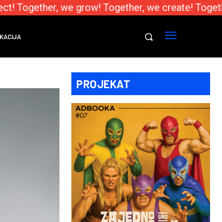
t! Together, we grow! Together, we create! Togethe
KACIJA
PROJEKAT