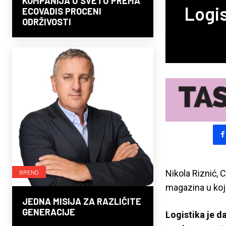
KOMPANIJA U SVETU PREMA
Logis
ECOVADIS PROCENI
ODRŽIVOSTI
Nikola Riznić,
BREND
magazina u kojo
JEDNA MISIJA ZA RAZLIČITE
GENERACIJE
Logistika je d