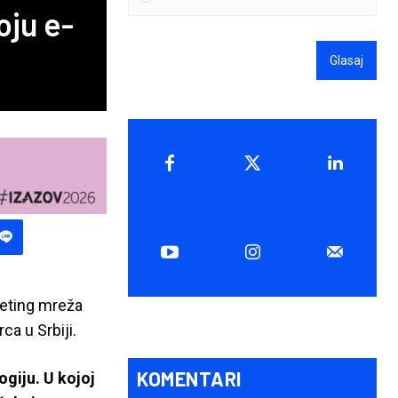
oju e-
Glasaj
keting mreža
ca u Srbiji.
KOMENTARI
ogiju. U kojoj