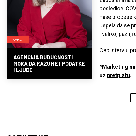
posledice. COVID
naše procese ka
uspela da se pri
i velikoj pažnj
ISPRATI
Ceo intervju pr
AGENCIJA BUDUĆNOSTI
MORA DA RAZUME I PODATKE
*Marketing mr
I LJUDE
uz
pretplatu
.