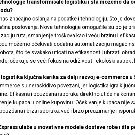
ehnologije transformisale logistiku i šta možemo da 
iodu?
nas značajno oslanja na podatke i tehnologiju, što je dov
čina poslovanja. Nove tehnologije omogućile su bolje pr
zaciju ruta, smanjenje troškova kao i veću brzinu i efikas
odu možemo očekivati dodatnu automatizaciju magacins
obota, što će svakako uticati na efikasnost i ubrzati obra
e, očekuje se veći fokus na održivost i ekološki aspekt l
 logistika ključna karika za dalji razvoj e-commerca u 
ommerce su neraskidivo povezani, jer logistika igra ključn
ine. Efikasna i pouzdana isporuka direktno utiče na korisn
enje kupaca u online kupovinu. Očekivanje kupaca nije 
pouzdana i brza isporuka, već i brzo preuzimanje i isporu
Express ulaže u inovativne modele dostave robe i šta 