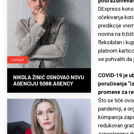
podrazumeva
DExpress konst
očekivanja kor
predikcije vre
novina na tržiš
fleksibilan i k
platnom kartico
se pohvaliti da
ISPRATI
COVID-19 je ub
NIKOLA ŽINIĆ OSNOVAO NOVU
AGENCIJU 5068.AGENCY
poručivanja “iz
promene za re
Što se tiče ovo
pandemiji, a o
kompanija zapoš
redukovan grads
zaposlenima dol