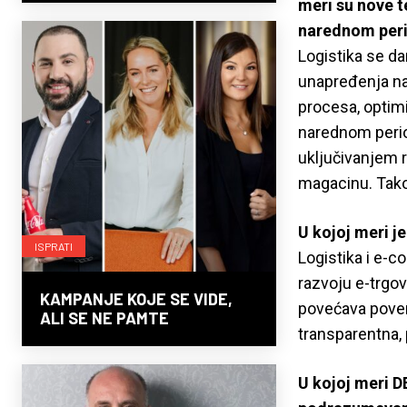
meri su nove t
narednom per
Logistika se da
unapređenja na
procesa, optimi
narednom peri
uključivanjem r
magacinu. Takođ
U kojoj meri je
ISPRATI
Logistika i e-c
razvoju e-trgov
KAMPANJE KOJE SE VIDE,
povećava pover
ALI SE NE PAMTE
transparentna, 
U kojoj meri D