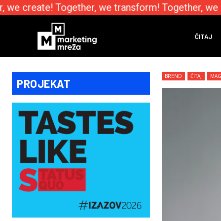
we create! Together, we transform! Together, we e
ČITAJ
BREND
ČITAJ
MAG
PROJEKAT