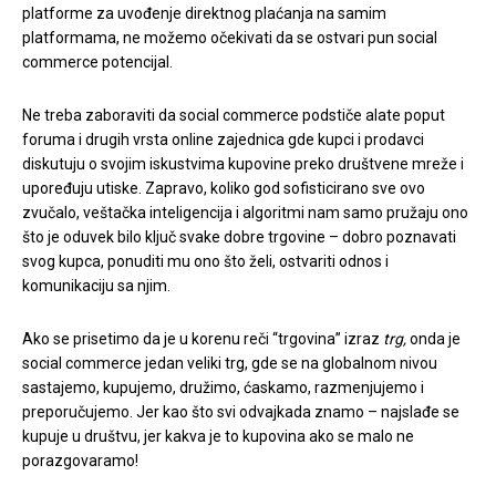
platforme za uvođenje direktnog plaćanja na samim
platformama, ne možemo očekivati da se ostvari pun social
commerce potencijal.
Ne treba zaboraviti da social commerce podstiče alate poput
foruma i drugih vrsta online zajednica gde kupci i prodavci
diskutuju o svojim iskustvima kupovine preko društvene mreže i
upoređuju utiske. Zapravo, koliko god sofisticirano sve ovo
zvučalo, veštačka inteligencija i algoritmi nam samo pružaju ono
što je oduvek bilo ključ svake dobre trgovine – dobro poznavati
svog kupca, ponuditi mu ono što želi, ostvariti odnos i
komunikaciju sa njim.
Ako se prisetimo da je u korenu reči “trgovina” izraz
trg,
onda je
social commerce jedan veliki trg, gde se na globalnom nivou
sastajemo, kupujemo, družimo, ćaskamo, razmenjujemo i
preporučujemo. Jer kao što svi odvajkada znamo – najslađe se
kupuje u društvu, jer kakva je to kupovina ako se malo ne
porazgovaramo!