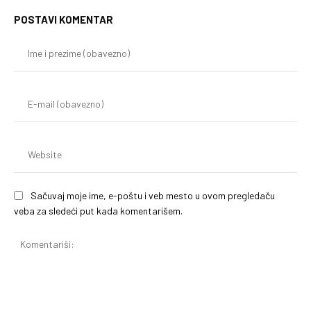
POSTAVI KOMENTAR
Im
i
pr
(o
E-
mai
(o
We
Sačuvaj moje ime, e-poštu i veb mesto u ovom pregledaču
veba za sledeći put kada komentarišem.