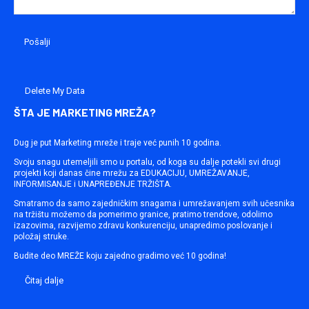
Delete My Data
ŠTA JE MARKETING MREŽA?
Dug je put Marketing mreže i traje već punih 10 godina.
Svoju snagu utemeljili smo u portalu, od koga su dalje potekli svi drugi
projekti koji danas čine mrežu za EDUKACIJU, UMREŽAVANJE,
INFORMISANJE i UNAPREĐENJE TRŽIŠTA.
Smatramo da samo zajedničkim snagama i umrežavanjem svih učesnika
na tržištu možemo da pomerimo granice, pratimo trendove, odolimo
izazovima, razvijemo zdravu konkurenciju, unapredimo poslovanje i
položaj struke.
Budite deo MREŽE koju zajedno gradimo već 10 godina!
Čitaj dalje