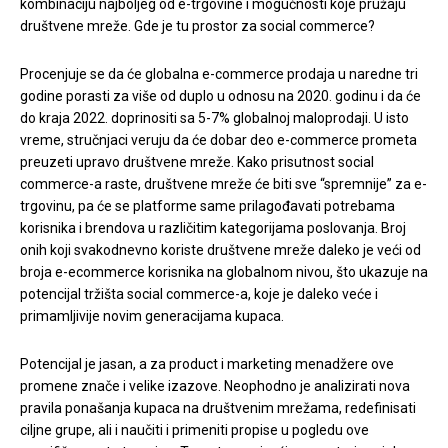
kombinaciju najboljeg od e-trgovine i mogućnosti koje pružaju
društvene mreže. Gde je tu prostor za social commerce?
Procenjuje se da će globalna e-commerce prodaja u naredne tri
godine porasti za više od duplo u odnosu na 2020. godinu i da će
do kraja 2022. doprinositi sa 5-7% globalnoj maloprodaji. U isto
vreme, stručnjaci veruju da će dobar deo e-commerce prometa
preuzeti upravo društvene mreže. Kako prisutnost social
commerce-a raste, društvene mreže će biti sve “spremnije” za e-
trgovinu, pa će se platforme same prilagođavati potrebama
korisnika i brendova u različitim kategorijama poslovanja. Broj
onih koji svakodnevno koriste društvene mreže daleko je veći od
broja e-ecommerce korisnika na globalnom nivou, što ukazuje na
potencijal tržišta social commerce-a, koje je daleko veće i
primamljivije novim generacijama kupaca.
Potencijal je jasan, a za product i marketing menadžere ove
promene znače i velike izazove. Neophodno je analizirati nova
pravila ponašanja kupaca na društvenim mrežama, redefinisati
ciljne grupe, ali i naučiti i primeniti propise u pogledu ove