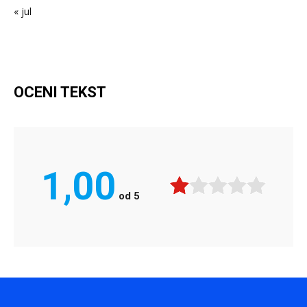
« jul
OCENI TEKST
1,00
od
5