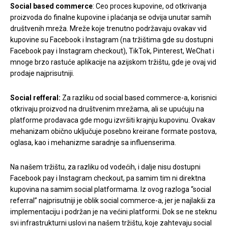
Social based commerce
: Ceo proces kupovine, od otkrivanja
proizvoda do finalne kupovine i plaćanja se odvija unutar samih
društvenih mreža. Mreže koje trenutno podržavaju ovakav vid
kupovine su Facebook i Instagram (na tržištima gde su dostupni
Facebook pay i Instagram checkout), TikTok, Pinterest, WeChat i
mnoge brzo rastuće aplikacije na azijskom tržištu, gde je ovaj vid
prodaje najprisutniji.
Social refferal:
Za razliku od social based commerce-a, korisnici
otkrivaju proizvod na društvenim mrežama, ali se upućuju na
platforme prodavaca gde mogu izvršiti krajnju kupovinu. Ovakav
mehanizam obično uključuje posebno kreirane formate postova,
oglasa, kao i mehanizme saradnje sa influenserima.
Na našem tržištu, za razliku od vodećih, i dalje nisu dostupni
Facebook pay i Instagram checkout, pa samim tim ni direktna
kupovina na samim social platformama. Iz ovog razloga “social
referral” najprisutniji je oblik social commerce-a, jer je najlakši za
implementaciju i podržan je na većini platformi. Dok se ne steknu
svi infrastrukturni uslovi na našem tržištu, koje zahtevaju social