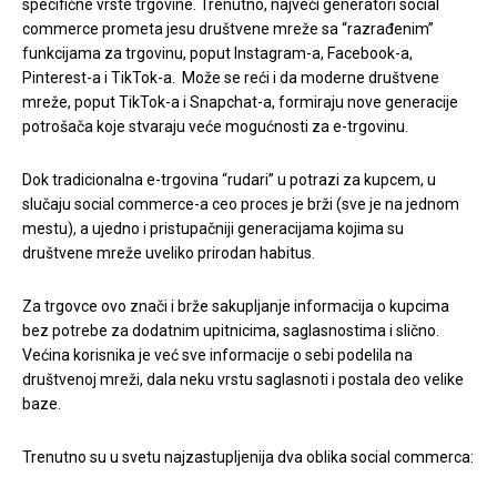
specifične vrste trgovine. Trenutno, najveći generatori social
commerce prometa jesu društvene mreže sa “razrađenim”
funkcijama za trgovinu, poput Instagram-a, Facebook-a,
Pinterest-a i TikTok-a. Može se reći i da moderne društvene
mreže, poput TikTok-a i Snapchat-a, formiraju nove generacije
potrošača koje stvaraju veće mogućnosti za e-trgovinu.
Dok tradicionalna e-trgovina “rudari” u potrazi za kupcem, u
slučaju social commerce-a ceo proces je brži (sve je na jednom
mestu), a ujedno i pristupačniji generacijama kojima su
društvene mreže uveliko prirodan habitus.
Za trgovce ovo znači i brže sakupljanje informacija o kupcima
bez potrebe za dodatnim upitnicima, saglasnostima i slično.
Većina korisnika je već sve informacije o sebi podelila na
društvenoj mreži, dala neku vrstu saglasnoti i postala deo velike
baze.
Trenutno su u svetu najzastupljenija dva oblika social commerca: