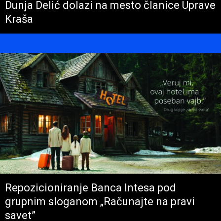
Dunja Delić dolazi na mesto članice Uprave
Kraša
Repozicioniranje Banca Intesa pod
grupnim sloganom „Računajte na pravi
savet”