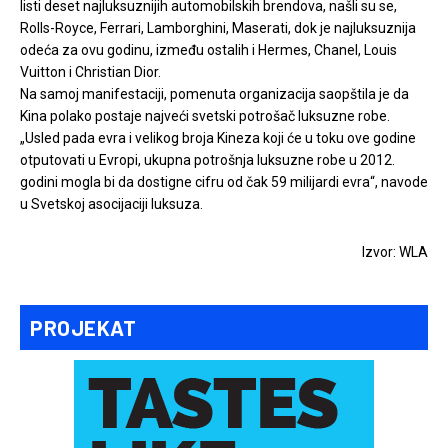
listi deset najluksuznijih automobilskih brendova, našli su se,
Rolls-Royce, Ferrari, Lamborghini, Maserati, dok je najluksuznija
odeća za ovu godinu, između ostalih i Hermes, Chanel, Louis
Vuitton i Christian Dior.
Na samoj manifestaciji, pomenuta organizacija saopštila je da
Kina polako postaje najveći svetski potrošač luksuzne robe.
„Usled pada evra i velikog broja Kineza koji će u toku ove godine
otputovati u Evropi, ukupna potrošnja luksuzne robe u 2012.
godini mogla bi da dostigne cifru od čak 59 milijardi evra“, navode
u Svetskoj asocijaciji luksuza.
Izvor: WLA
PROJEKAT