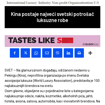
Kina postaje najveći svetski potrošač
luksuzne robe
SVET – Na glamuroznom događaju, održanom nedavno u
Pekingu (Kina), neprofitna organizacija po imenu Svetska
asocijacija luksuza (World Luxury Association), predstavila je 100
najluksuznijih brendova na svetu.
Osim glavne, objavljene su i pojedinačne liste u kategorijama
najluksuznije odeće, nakita, kozmetike, alkoholnih pića, jahti,
hotela, aviona, satova, automobila, kao i inovativnih brendova. Na