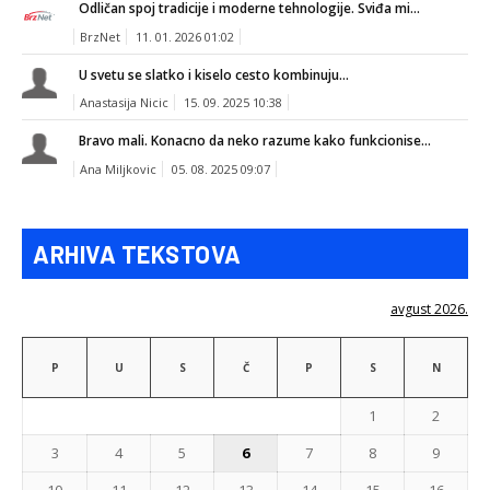
Odličan spoj tradicije i moderne tehnologije. Sviđa mi...
BrzNet
11. 01. 2026 01:02
U svetu se slatko i kiselo cesto kombinuju...
Anastasija Nicic
15. 09. 2025 10:38
Bravo mali. Konacno da neko razume kako funkcionise...
Ana Miljkovic
05. 08. 2025 09:07
ARHIVA TEKSTOVA
avgust 2026.
P
U
S
Č
P
S
N
1
2
3
4
5
6
7
8
9
10
11
12
13
14
15
16