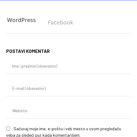
WordPress
Facebook
POSTAVI KOMENTAR
Im
i
pr
(o
E-
mai
(o
We
Sačuvaj moje ime, e-poštu i veb mesto u ovom pregledaču
veba za sledeći put kada komentarišem.