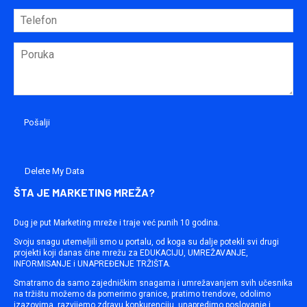
Delete My Data
ŠTA JE MARKETING MREŽA?
Dug je put Marketing mreže i traje već punih 10 godina.
Svoju snagu utemeljili smo u portalu, od koga su dalje potekli svi drugi
projekti koji danas čine mrežu za EDUKACIJU, UMREŽAVANJE,
INFORMISANJE i UNAPREĐENJE TRŽIŠTA.
Smatramo da samo zajedničkim snagama i umrežavanjem svih učesnika
na tržištu možemo da pomerimo granice, pratimo trendove, odolimo
izazovima, razvijemo zdravu konkurenciju, unapredimo poslovanje i