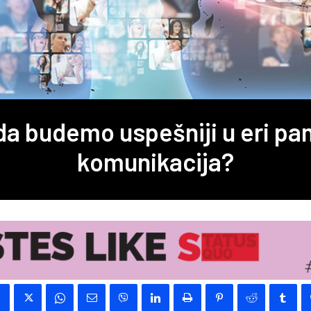
da budemo uspešniji u eri pa
komunikacija?