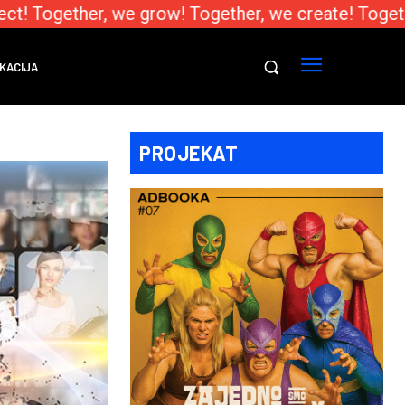
t! Together, we grow! Together, we create! Togethe
KACIJA
PROJEKAT