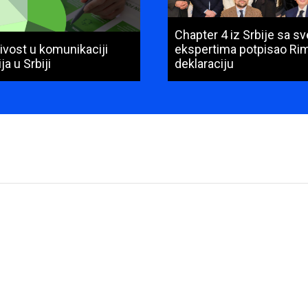
Chapter 4 iz Srbije sa s
ivost u komunikaciji
ekspertima potpisao Ri
ja u Srbiji
deklaraciju