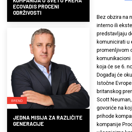
KOMPANIJA U SVETU PREMA
ECOVADIS PROCENI
ODRŽIVOSTI
Bez obzira na 
interno ili ek
predstavljaju 
komunicirati u e
promenljivom o
komunikacioni 
koja će se 6. n
Događaj će okup
Istočne Evrope.
britanskog prem
Scott Neuman, d
BREND
govoriće na koj
prihode kompan
JEDNA MISIJA ZA RAZLIČITE
GENERACIJE
kompanije Proct