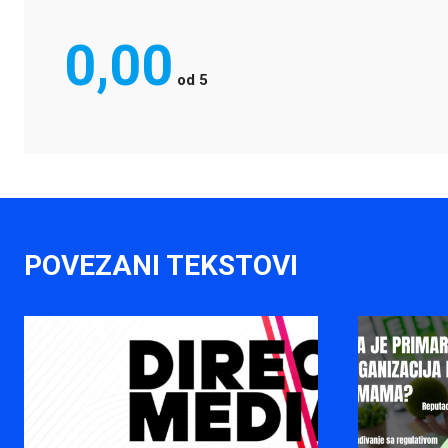
0,00
od
5
POVEZANI TEKSTOVI