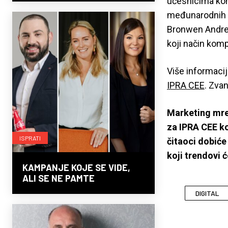
učesnicima konf
međunarodnih ka
Bronwen Andre
koji način kom
Više informaci
IPRA CEE
. Zva
Marketing mre
za IPRA CEE ko
ISPRATI
čitaoci dobić
koji trendovi 
KAMPANJE KOJE SE VIDE,
ALI SE NE PAMTE
DIGITAL