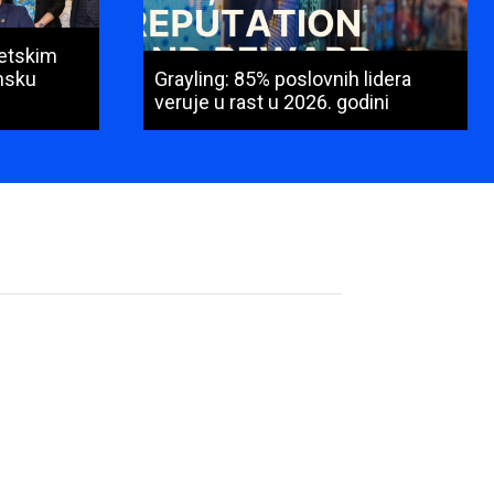
vetskim
msku
Grayling: 85% poslovnih lidera
veruje u rast u 2026. godini
Ime
i