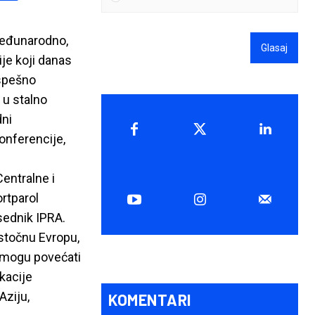
međunarodno,
Glasaj
je koji danas
uspešno
 u stalno
ni
onferencije,
Centralne i
rtparol
dsednik IPRA.
Istočnu Evropu,
, mogu povećati
kacije
Aziju,
KOMENTARI