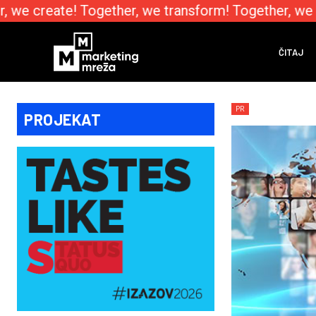
 we create! Together, we transform! Together, we e
ČITAJ
PR
PROJEKAT