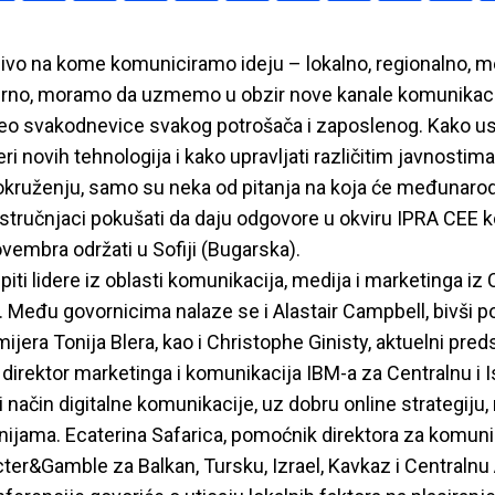
nivo na kome komuniciramo ideju – lokalno, regionalno, 
sterno, moramo da uzmemo u obzir nove kanale komunikaci
deo svakodnevice svakog potrošača i zaposlenog. Kako 
ri novih tehnologija i kako upravljati različitim javnostima
kruženju, samo su neka od pitanja na koja će međunarod
stručnjaci pokušati da daju odgovore u okviru IPRA CEE k
ovembra održati u Sofiji (Bugarska).
iti lidere iz oblasti komunikacija, medija i marketinga iz 
 Među govornicima nalaze se i Alastair Campbell, bivši po
ijera Tonija Blera, kao i Christophe Ginisty, aktuelni pre
irektor marketinga i komunikacija IBM-a za Centralnu i 
i način digitalne komunikacije, uz dobru online strategiju
ijama. Ecaterina Safarica, pomoćnik direktora za komuni
er&Gamble za Balkan, Tursku, Izrael, Kavkaz i Centralnu 