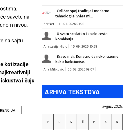
e
tostima.
Odličan spoj tradicije i moderne
tehnologije. Sviđa mi...
će savete na
BrzNet
11. 01. 2026 01:02
odnom nivou.
U svetu se slatko i kiselo cesto
kombinuju...
te na
sajtu
Anastasija Nicic
15. 09. 2025 10:38
Bravo mali. Konacno da neko razume
kako funkcionise...
e kotizacije
Ana Miljkovic
05. 08. 2025 09:07
ajkreativniji
skustva i čuju
ARHIVA TEKSTOVA
avgust 2026.
RENCIJA
P
U
S
Č
P
S
N