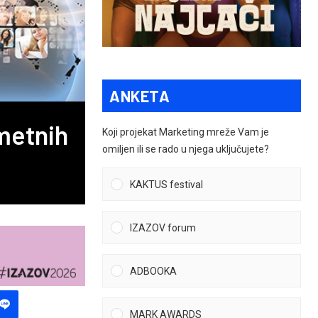
ANKETA
metnih
Koji projekat Marketing mreže Vam je
omiljen ili se rado u njega uključujete?
KAKTUS festival
IZAZOV forum
ADBOOKA
MARK AWARDS