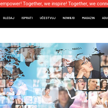
mpower! Together, we inspire! Together, we connec
GLEDAJ
ISPRATI
UČESTVUJ
NOW&10
MAGAZIN
ADU