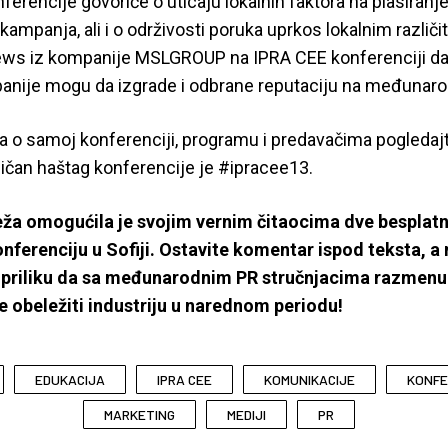
erencije govoriće o uticaju lokalnih faktora na plasiranj
mpanja, ali i o održivosti poruka uprkos lokalnim različi
ws iz kompanije MSLGROUP na IPRA CEE konferenciji da
panije mogu da izgrade i odbrane reputaciju na međunar
ja o samoj konferenciji, programu i predavačima pogledaj
ničan haštag konferencije je #ipracee13.
ža omogućila je svojim vernim čitaocima dve besplatn
nferenciju u Sofiji. Ostavite komentar ispod teksta, a n
e priliku da sa međunarodnim
PR
stručnjacima razmenu i
će obeležiti industriju u narednom periodu!
EDUKACIJA
IPRA CEE
KOMUNIKACIJE
KONFE
MARKETING
MEDIJI
PR