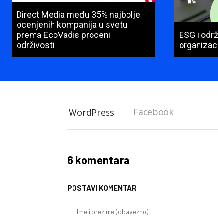
Direct Media među 35% najbolje
ocenjenih kompanija u svetu
prema EcoVadis proceni
ESG i održ
održivosti
organizaci
Facebook
WordPress
6 komentara
POSTAVI KOMENTAR