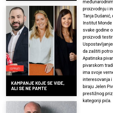
međunarodnim p
proizvodnju i i
Tanja Dušanić, 
Institut Monde 
svake godine oc
proizvodi testir
Uspostavljanjem
da zaštiti potro
Apatinska pivar
pivarskom trad
ISPRATI
ima svoje verne 
interesovanja 
KAMPANJE KOJE SE VIDE,
biraju Jelen Piv
ALI SE NE PAMTE
prestižnog priz
kategoriji pića.