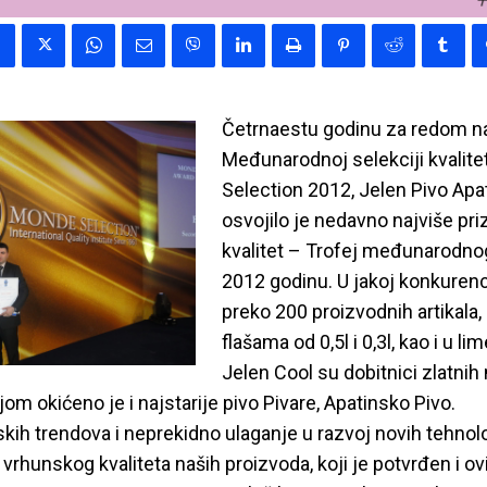
Četrnaestu godinu za redom n
Međunarodnoj selekciji kvalit
Selection 2012, Jelen Pivo Apa
osvojilo je nedavno najviše pri
kvalitet – Trofej međunarodnog
2012 godinu. U jakoj konkurenci
preko 200 proizvodnih artikala,
flašama od 0,5l i 0,3l, kao i u lim
Jelen Cool su dobitnici zlatnih
m okićeno je i najstarije pivo Pivare, Apatinsko Pivo.
kih trendova i neprekidno ulaganje u razvoj novih tehnol
 vrhunskog kvaliteta naših proizvoda, koji je potvrđen i o