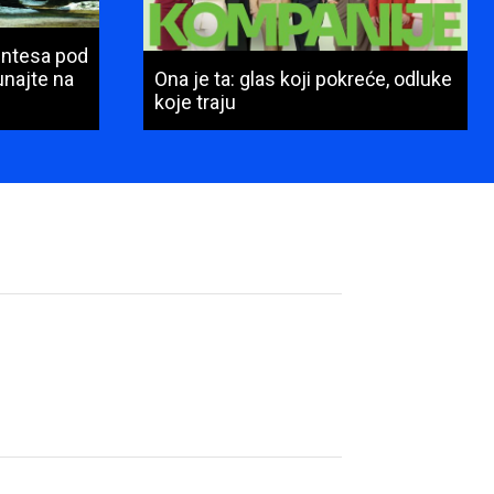
Intesa pod
najte na
Ona je ta: glas koji pokreće, odluke
koje traju
Ime
i
prezime
(obavezno)
E-