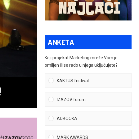
ANKETA
Koji projekat Marketing mreže Vam je
omiljen ili se rado u njega uključujete?
KAKTUS festival
!
IZAZOV forum
ADBOOKA
MARK AWARDS