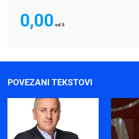
0,00
od
5
POVEZANI TEKSTOVI