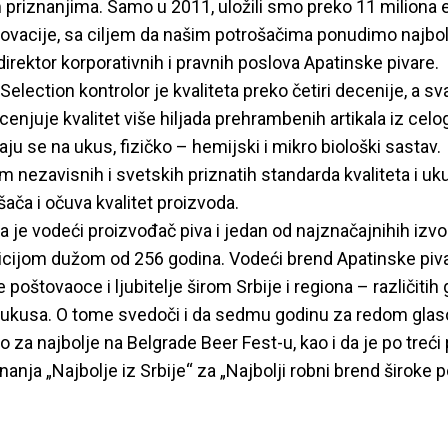
riznanjima. Samo u 2011, uložili smo preko 11 miliona e
novacije, sa ciljem da našim potrošačima ponudimo najbolje!
direktor korporativnih i pravnih poslova Apatinske pivare.
Selection kontrolor je kvaliteta preko četiri decenije, a s
enjuje kvalitet više hiljada prehrambenih artikala iz celog
aju se na ukus, fizičko – hemijski i mikro biološki sastav.
 nezavisnih i svetskih priznatih standarda kvaliteta i ukus
šača i očuva kvalitet proizvoda.
a je vodeći proizvođač piva i jedan od najznačajnihih izv
icijom dužom od 256 godina. Vodeći brend Apatinske piva
poštovaoce i ljubitelje širom Srbije i regiona – različitih 
i ukusa. O tome svedoči i da sedmu godinu za redom glas
o za najbolje na Belgrade Beer Fest-u, kao i da je po treći 
nanja „Najbolje iz Srbije“ za „Najbolji robni brend široke 