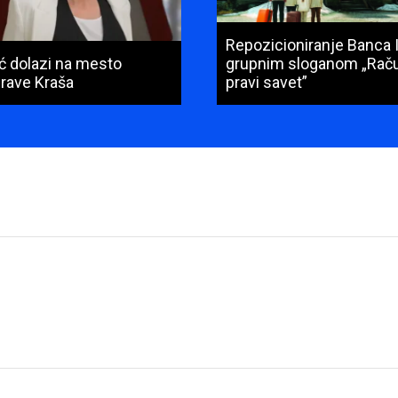
Repozicioniranje Banca 
ić dolazi na mesto
grupnim sloganom „Raču
prave Kraša
pravi savet”