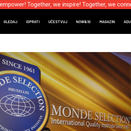
mpower! Together, we inspire! Together, we connect
GLEDAJ
ISPRATI
UČESTVUJ
NOW&10
MAGAZIN
ADU