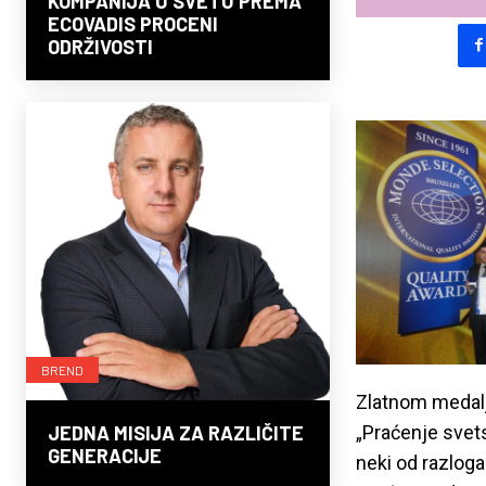
KOMPANIJA U SVETU PREMA
ECOVADIS PROCENI
ODRŽIVOSTI
BREND
Zlatnom medaljo
„Praćenje svets
JEDNA MISIJA ZA RAZLIČITE
GENERACIJE
neki od razloga