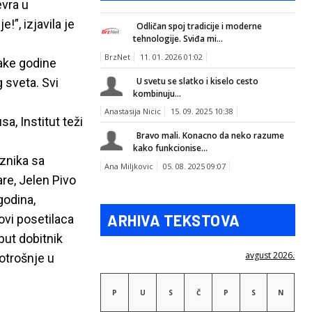
vra u
”, izjavila je
Odličan spoj tradicije i moderne
tehnologije. Sviđa mi...
BrzNet
11. 01. 2026 01:02
vake godine
 sveta. Svi
U svetu se slatko i kiselo cesto
kombinuju...
Anastasija Nicic
15. 09. 2025 10:38
a, Institut teži
Bravo mali. Konacno da neko razume
kako funkcionise...
oznika sa
Ana Miljkovic
05. 08. 2025 09:07
re, Jelen Pivo
godina,
ARHIVA TEKSTOVA
ovi posetilaca
put dobitnik
avgust 2026.
potrošnje u
P
U
S
Č
P
S
N