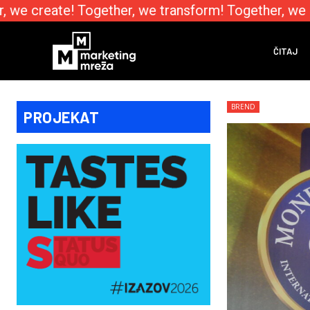
we create! Together, we transform! Together, we e
ČITAJ
BREND
PROJEKAT