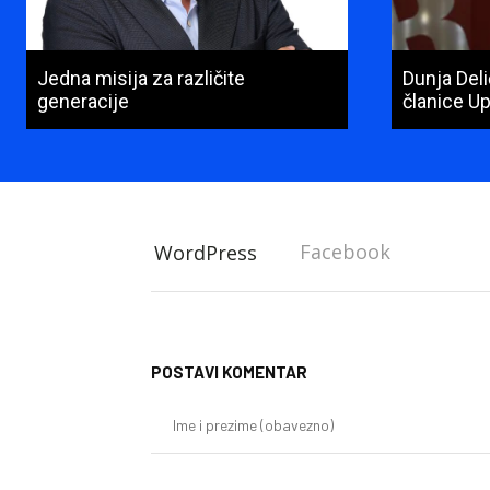
Jedna misija za različite
Dunja Del
generacije
članice U
Facebook
WordPress
POSTAVI KOMENTAR