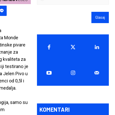
Glasaj
a
eta Monde
tinske pivare
znanje za
 kvaliteta za
ji testirano je
 a Jelen Pivo u
enci od 0,5l i
 medalja.
ogija, samo su
KOMENTARI
vim