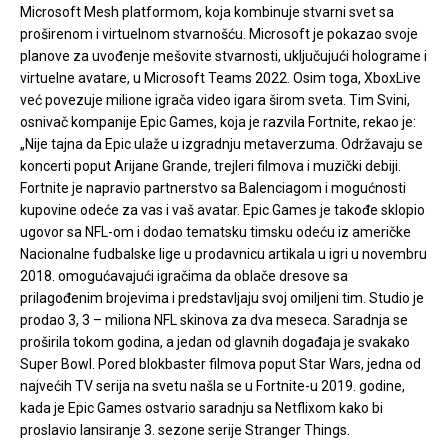
Microsoft Mesh platformom, koja kombinuje stvarni svet sa
proširenom i virtuelnom stvarnošću. Microsoft je pokazao svoje
planove za uvođenje mešovite stvarnosti, uključujući holograme i
virtuelne avatare, u Microsoft Teams 2022. Osim toga, XboxLive
već povezuje milione igrača video igara širom sveta. Tim Svini,
osnivač kompanije Epic Games, koja je razvila Fortnite, rekao je:
„Nije tajna da Epic ulaže u izgradnju metaverzuma. Održavaju se
koncerti poput Arijane Grande, trejleri filmova i muzički debiji.
Fortnite je napravio partnerstvo sa Balenciagom i mogućnosti
kupovine odeće za vas i vaš avatar. Epic Games je takođe sklopio
ugovor sa NFL-om i dodao tematsku timsku odeću iz američke
Nacionalne fudbalske lige u prodavnicu artikala u igri u novembru
2018. omogućavajući igračima da oblače dresove sa
prilagođenim brojevima i predstavljaju svoj omiljeni tim. Studio je
prodao 3, 3 – miliona NFL skinova za dva meseca. Saradnja se
proširila tokom godina, a jedan od glavnih događaja je svakako
Super Bowl. Pored blokbaster filmova poput Star Wars, jedna od
najvećih TV serija na svetu našla se u Fortnite-u 2019. godine,
kada je Epic Games ostvario saradnju sa Netflixom kako bi
proslavio lansiranje 3. sezone serije Stranger Things.