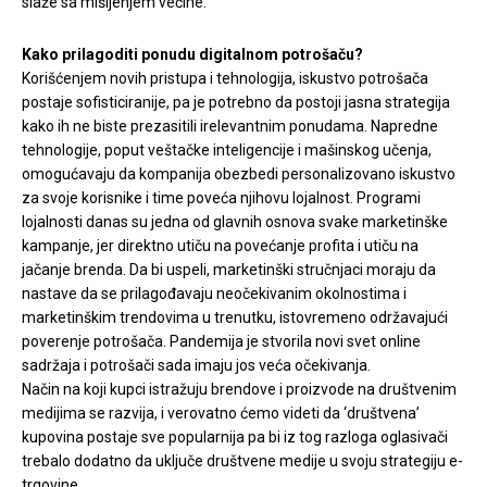
slaže sa mišljenjem većine.
Kako prilagoditi ponudu digitalnom potrošaču?
Korišćenjem novih pristupa i tehnologija, iskustvo potrošača
postaje sofisticiranije, pa je potrebno da postoji jasna strategija
kako ih ne biste prezasitili irelevantnim ponudama. Napredne
tehnologije, poput veštačke inteligencije i mašinskog učenja,
omogućavaju da kompanija obezbedi personalizovano iskustvo
za svoje korisnike i time poveća njihovu lojalnost. Programi
lojalnosti danas su jedna od glavnih osnova svake marketinške
kampanje, jer direktno utiču na povećanje profita i utiču na
jačanje brenda. Da bi uspeli, marketinški stručnjaci moraju da
nastave da se prilagođavaju neočekivanim okolnostima i
marketinškim trendovima u trenutku, istovremeno održavajući
poverenje potrošača. Pandemija je stvorila novi svet online
sadržaja i potrošači sada imaju jos veća očekivanja.
Način na koji kupci istražuju brendove i proizvode na društvenim
medijima se razvija, i verovatno ćemo videti da ‘društvena’
kupovina postaje sve popularnija pa bi iz tog razloga oglasivači
trebalo dodatno da uključe društvene medije u svoju strategiju e-
trgovine.