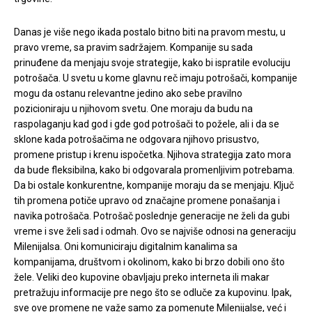
Danas je više nego ikada postalo bitno biti na pravom mestu, u
pravo vreme, sa pravim sadržajem. Kompanije su sada
prinuđene da menjaju svoje strategije, kako bi ispratile evoluciju
potrošača. U svetu u kome glavnu reč imaju potrošači, kompanije
mogu da ostanu relevantne jedino ako sebe pravilno
pozicioniraju u njihovom svetu. One moraju da budu na
raspolaganju kad god i gde god potrošači to požele, ali i da se
sklone kada potrošačima ne odgovara njihovo prisustvo,
promene pristup i krenu ispočetka. Njihova strategija zato mora
da bude fleksibilna, kako bi odgovarala promenljivim potrebama.
Da bi ostale konkurentne, kompanije moraju da se menjaju. Ključ
tih promena potiče upravo od značajne promene ponašanja i
navika potrošača. Potrošač poslednje generacije ne želi da gubi
vreme i sve želi sad i odmah. Ovo se najviše odnosi na generaciju
Milenijalsa. Oni komuniciraju digitalnim kanalima sa
kompanijama, društvom i okolinom, kako bi brzo dobili ono što
žele. Veliki deo kupovine obavljaju preko interneta ili makar
pretražuju informacije pre nego što se odluče za kupovinu. Ipak,
sve ove promene ne važe samo za pomenute Milenijalse, već i