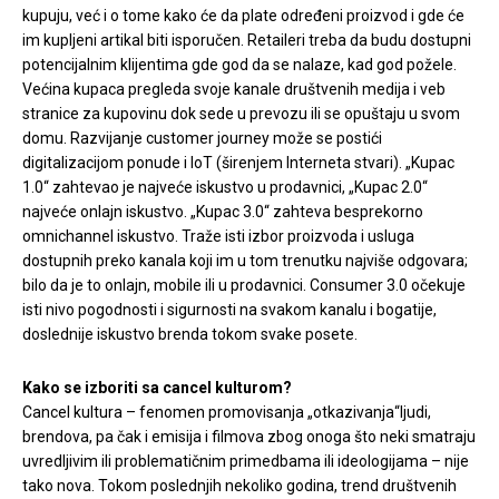
kupuju, već i o tome kako će da plate određeni proizvod i gde će
im kupljeni artikal biti isporučen. Retaileri treba da budu dostupni
potencijalnim klijentima gde god da se nalaze, kad god požele.
Većina kupaca pregleda svoje kanale društvenih medija i veb
stranice za kupovinu dok sede u prevozu ili se opuštaju u svom
domu. Razvijanje customer journey može se postići
digitalizacijom ponude i IoT (širenjem Interneta stvari). „Kupac
1.0“ zahtevao je najveće iskustvo u prodavnici, „Kupac 2.0“
najveće onlajn iskustvo. „Kupac 3.0“ zahteva besprekorno
omnichannel iskustvo. Traže isti izbor proizvoda i usluga
dostupnih preko kanala koji im u tom trenutku najviše odgovara;
bilo da je to onlajn, mobile ili u prodavnici. Consumer 3.0 očekuje
isti nivo pogodnosti i sigurnosti na svakom kanalu i bogatije,
doslednije iskustvo brenda tokom svake posete.
Kako se izboriti sa cancel kulturom?
Cancel kultura – fenomen promovisanja „otkazivanja“ljudi,
brendova, pa čak i emisija i filmova zbog onoga što neki smatraju
uvredljivim ili problematičnim primedbama ili ideologijama – nije
tako nova. Tokom poslednjih nekoliko godina, trend društvenih