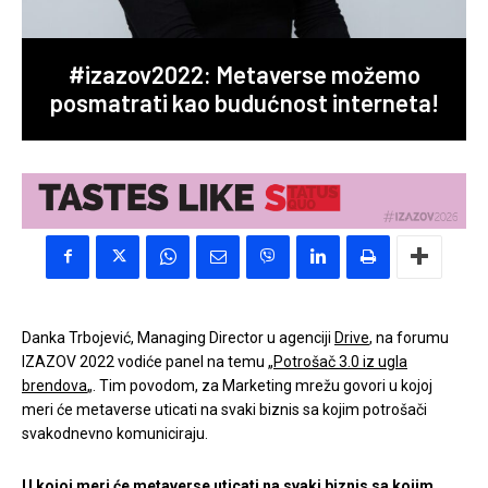
#izazov2022: Metaverse možemo
posmatrati kao budućnost interneta!
Danka Trbojević, Managing Director u agenciji
Drive
, na forumu
IZAZOV 2022 vodiće panel na temu „
Potrošač 3.0 iz ugla
brendova
„. Tim povodom, za Marketing mrežu govori u kojoj
meri će metaverse uticati na svaki biznis sa kojim potrošači
svakodnevno komuniciraju.
U kojoj meri će metaverse uticati na svaki biznis sa kojim