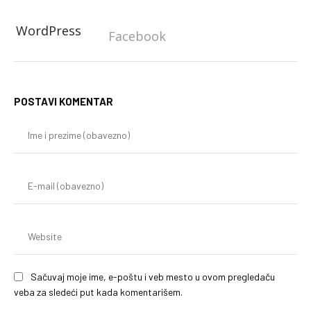
WordPress
Facebook
POSTAVI KOMENTAR
Im
i
pr
(o
E-
mai
(o
We
Sačuvaj moje ime, e-poštu i veb mesto u ovom pregledaču
veba za sledeći put kada komentarišem.