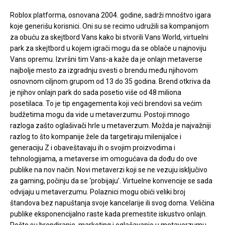
Roblox platforma, osnovana 2004. godine, sadrži mnoštvo igara
koje generišu korisnici. Oni su se recimo udružili sa kompanijom
za obuću za skejtbord Vans kako bi stvorili Vans World, virtuelni
park za skejtbord u kojem igrači mogu da se oblače u najnoviju
Vans opremu. Izvršni tim Vans-a kaže da je onlajn metaverse
najbolje mesto za izgradnju svesti o brendu među njihovom
osnovnom ciljnom grupom od 13 do 35 godina. Brend otkriva da
je njihov onlajn park do sada posetio više od 48 miliona
posetilaca. To je tip engagementa koji veći brendovi sa većim
budžetima mogu da vide u metaverzumu. Postoji mnogo
razloga zašto oglašivači hrle u metaverzum. Možda je najvažniji
razlog to što kompanije žele da targetiraju milenijalce i
generaciju Z i obaveštavaju ih o svojim proizvodima i
tehnologijama, a metaverse im omogućava da dođu do ove
publike na nov način. Novi metaverzi koji se ne vezuju isključivo
za gaming, počinju da se ‘probijaju’. Virtuelne konvencije se sada
odvijaju u metaverzumu. Polaznici mogu obići veliki broj
štandova bez napuštanja svoje kancelarije ili svog doma. Veličina
publike eksponencijalno raste kada premestite iskustvo onlajn.
Pošto su brendiranje, marketing i oglašavanje u metaverzumu