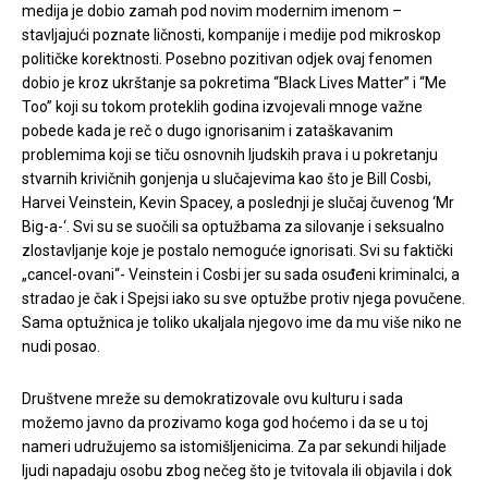
medija je dobio zamah pod novim modernim imenom –
stavljajući poznate ličnosti, kompanije i medije pod mikroskop
političke korektnosti. Posebno pozitivan odjek ovaj fenomen
dobio je kroz ukrštanje sa pokretima “Black Lives Matter” i “Me
Too” koji su tokom proteklih godina izvojevali mnoge važne
pobede kada je reč o dugo ignorisanim i zataškavanim
problemima koji se tiču osnovnih ljudskih prava i u pokretanju
stvarnih krivičnih gonjenja u slučajevima kao što je Bill Cosbi,
Harvei Veinstein, Kevin Spacey, a poslednji je slučaj čuvenog ‘Mr
Big-a-‘. Svi su se suočili sa optužbama za silovanje i seksualno
zlostavljanje koje je postalo nemoguće ignorisati. Svi su faktički
„cancel-ovani“- Veinstein i Cosbi jer su sada osuđeni kriminalci, a
stradao je čak i Spejsi iako su sve optužbe protiv njega povučene.
Sama optužnica je toliko ukaljala njegovo ime da mu više niko ne
nudi posao.
Društvene mreže su demokratizovale ovu kulturu i sada
možemo javno da prozivamo koga god hoćemo i da se u toj
nameri udružujemo sa istomišljenicima. Za par sekundi hiljade
ljudi napadaju osobu zbog nečeg što je tvitovala ili objavila i dok