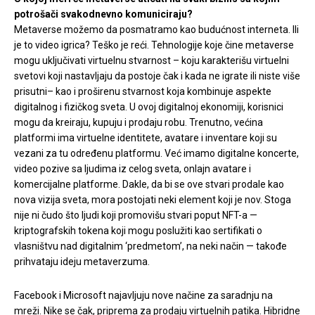
potrošači svakodnevno komuniciraju?
Metaverse možemo da posmatramo kao budućnost interneta. Ili
je to video igrica? Teško je reći. Tehnologije koje čine metaverse
mogu uključivati virtuelnu stvarnost – koju karakterišu virtuelni
svetovi koji nastavljaju da postoje čak i kada ne igrate ili niste više
prisutni– kao i proširenu stvarnost koja kombinuje aspekte
digitalnog i fizičkog sveta. U ovoj digitalnoj ekonomiji, korisnici
mogu da kreiraju, kupuju i prodaju robu. Trenutno, većina
platformi ima virtuelne identitete, avatare i inventare koji su
vezani za tu određenu platformu. Već imamo digitalne koncerte,
video pozive sa ljudima iz celog sveta, onlajn avatare i
komercijalne platforme. Dakle, da bi se ove stvari prodale kao
nova vizija sveta, mora postojati neki element koji je nov. Stoga
nije ni čudo što ljudi koji promovišu stvari poput NFT-a —
kriptografskih tokena koji mogu poslužiti kao sertifikati o
vlasništvu nad digitalnim ‘predmetom’, na neki način — takođe
prihvataju ideju metaverzuma.
Facebook i Microsoft najavljuju nove načine za saradnju na
mreži. Nike se čak, priprema za prodaju virtuelnih patika. Hibridne