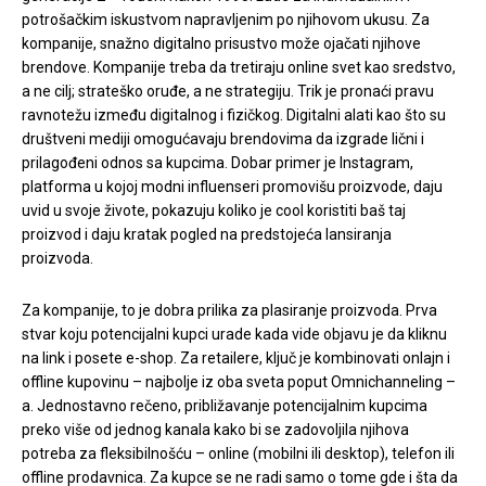
potrošačkim iskustvom napravljenim po njihovom ukusu. Za
kompanije, snažno digitalno prisustvo može ojačati njihove
brendove. Kompanije treba da tretiraju online svet kao sredstvo,
a ne cilj; strateško oruđe, a ne strategiju. Trik je pronaći pravu
ravnotežu između digitalnog i fizičkog. Digitalni alati kao što su
društveni mediji omogućavaju brendovima da izgrade lični i
prilagođeni odnos sa kupcima. Dobar primer je Instagram,
platforma u kojoj modni influenseri promovišu proizvode, daju
uvid u svoje živote, pokazuju koliko je cool koristiti baš taj
proizvod i daju kratak pogled na predstojeća lansiranja
proizvoda.
Za kompanije, to je dobra prilika za plasiranje proizvoda. Prva
stvar koju potencijalni kupci urade kada vide objavu je da kliknu
na link i posete e-shop. Za retailere, ključ je kombinovati onlajn i
offline kupovinu – najbolje iz oba sveta poput Omnichanneling –
a. Jednostavno rečeno, približavanje potencijalnim kupcima
preko više od jednog kanala kako bi se zadovoljila njihova
potreba za fleksibilnošću – online (mobilni ili desktop), telefon ili
offline prodavnica. Za kupce se ne radi samo o tome gde i šta da