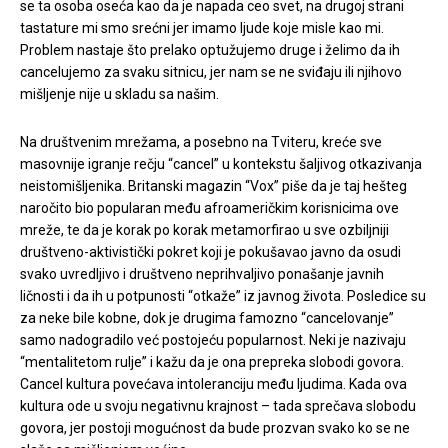
se ta osoba oseća kao da je napada ceo svet, na drugoj strani
tastature mi smo srećni jer imamo ljude koje misle kao mi.
Problem nastaje što prelako optužujemo druge i želimo da ih
cancelujemo za svaku sitnicu, jer nam se ne sviđaju ili njihovo
mišljenje nije u skladu sa našim.
Na društvenim mrežama, a posebno na Tviteru, kreće sve
masovnije igranje rečju “cancel” u kontekstu šaljivog otkazivanja
neistomišljenika. Britanski magazin “Vox” piše da je taj hešteg
naročito bio popularan među afroameričkim korisnicima ove
mreže, te da je korak po korak metamorfirao u sve ozbiljniji
društveno-aktivistički pokret koji je pokušavao javno da osudi
svako uvredljivo i društveno neprihvaljivo ponašanje javnih
ličnosti i da ih u potpunosti “otkaže” iz javnog života. Posledice su
za neke bile kobne, dok je drugima famozno “cancelovanje”
samo nadogradilo već postojeću popularnost. Neki je nazivaju
“mentalitetom rulje” i kažu da je ona prepreka slobodi govora.
Cancel kultura povećava intoleranciju među ljudima. Kada ova
kultura ode u svoju negativnu krajnost – tada sprečava slobodu
govora, jer postoji mogućnost da bude prozvan svako ko se ne