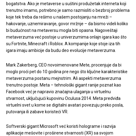
bogatstva. Ako je metaverse u suštini produžetak interneta koji
trenutno imamo, potrebno je samo razmisliti o bezbroj problema
koje tek treba da rešimo u našem postojanju na mreži –
hakovanje, uznemiravanje, govor mržnje – da bismo videli koliko
bi budućnost na metaversu mogla biti opasna. Nagoveštaji
metaverzuma već postoje u univerzumima onlajn igara kao što
su Fortnite, Minecraft i Roblox. A kompanije koje stoje iza tih
igara imaju ambicije da budu deo evolucije metaverzuma.
Mark Zakerberg, CEO novoimenovane Mete, procenjuje da bi
moglo proći pet do 10 godina pre nego što ključne karakteristike
metaverzuma postanu mejnstrim. Ali aspekti metaverzuma
trenutno postoje. Meta – tehnološki gigant ranije poznat kao
Facebook već je napravio značajna ulaganja u virtuelnu
stvarnost, uključujući kupovinu Oculusa 2014. Meta predviđa
virtuelni svet u kome se digitalni avatari povezuju preko posla,
putovanja ili zabave koristeći VR.
Softverski gigant Microsoft već koristi holograme i razvija
aplikacije mešovite i proširene stvarnosti (XR) sa svojom