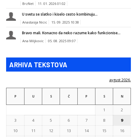
BrzNet
11. 01. 2026 01:02
U svetu se slatko i kiselo cesto kombinuju...
Anastasija Nicic
15. 09. 2025 10:38
Bravo mali. Konacno da neko razume kako funkcionise...
Ana Miljkovic
05. 08. 2025 09:07
ARHIVA TEKSTOVA
avgust 2026.
P
U
S
Č
P
S
N
1
2
3
4
5
6
7
8
9
10
11
12
13
14
15
16