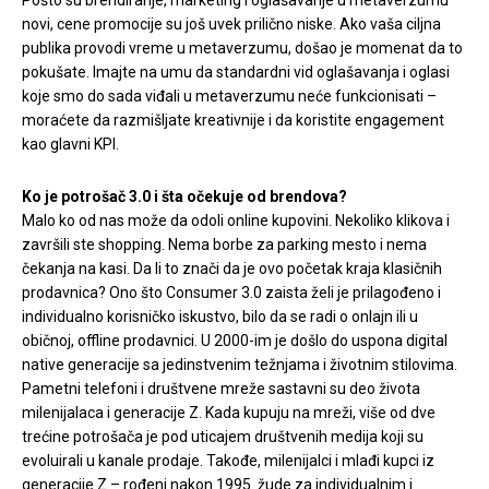
novi, cene promocije su još uvek prilično niske. Ako vaša ciljna
publika provodi vreme u metaverzumu, došao je momenat da to
pokušate. Imajte na umu da standardni vid oglašavanja i oglasi
koje smo do sada viđali u metaverzumu neće funkcionisati –
moraćete da razmišljate kreativnije i da koristite engagement
kao glavni KPI.
Ko je potrošač 3.0 i šta očekuje od brendova?
Malo ko od nas može da odoli online kupovini. Nekoliko klikova i
završili ste shopping. Nema borbe za parking mesto i nema
čekanja na kasi. Da li to znači da je ovo početak kraja klasičnih
prodavnica? Ono što Consumer 3.0 zaista želi je prilagođeno i
individualno korisničko iskustvo, bilo da se radi o onlajn ili u
običnoj, offline prodavnici. U 2000-im je došlo do uspona digital
native generacije sa jedinstvenim težnjama i životnim stilovima.
Pametni telefoni i društvene mreže sastavni su deo života
milenijalaca i generacije Z. Kada kupuju na mreži, više od dve
trećine potrošača je pod uticajem društvenih medija koji su
evoluirali u kanale prodaje. Takođe, milenijalci i mlađi kupci iz
generacije Z – rođeni nakon 1995. žude za individualnim i