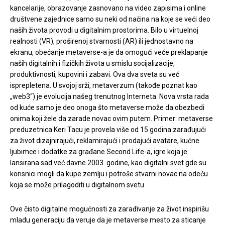
kancelarije, obrazovanje zasnovano na video zapisima i online
društvene zajednice samo su neki od načina na koje se veći deo
naših života provodi u digitalnim prostorima. Bilo u virtuelnoj
realnosti (VR), proširenoj stvarnosti (AR) ili jednostavno na
ekranu, obećanje metaverse-a je da omogući veće preklapanje
naših digitalnih i fizičkih života u smislu socijalizacije,
produktivnosti, kupovini i zabavi. Ova dva sveta su već
isprepletena. U svojoj srži, metaverzum (takođe poznat kao
„web3“) je evolucija našeg trenutnog Interneta. Nova vrsta rada
od kuće samo je deo onoga što metaverse može da obezbedi
onima koji žele da zarade novac ovim putem. Primer: metaverse
preduzetnica Keri Tacu je provela više od 15 godina zarađujući
za život dizajnirajući, reklamirajući i prodajući avatare, kućne
ljubimce i dodatke za građane Second Life-a, igre koja je
lansirana sad već davne 2003. godine, kao digitalni svet gde su
korisnici mogli da kupe zemlju i potroše stvarni novac na odeću
koja se može prilagoditi u digitalnom svetu.
Ove čisto digitalne mogućnosti za zarađivanje za život inspirišu
mladu generaciju da veruje da je metaverse mesto za sticanje