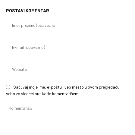
POSTAVI KOMENTAR
Im
i
pr
(o
E-
mai
(o
We
Sačuvaj moje ime, e-poštu i veb mesto u ovom pregledaču
veba za sledeći put kada komentarišem.