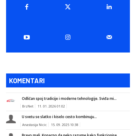
KOMENTARI
Odličan spoj tradicije i moderne tehnologije. Sviđa mi...
BrzNet
11. 01. 2026 01:02
U svetu se slatko i kiselo cesto kombinuju...
Anastasija Nicic
15. 09. 2025 10:38
Bravo mali. Konacno da neko razume kako funkcionise...