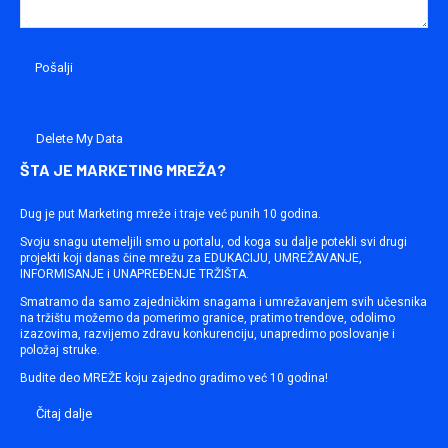
Delete My Data
ŠTA JE MARKETING MREŽA?
Dug je put Marketing mreže i traje već punih 10 godina.
Svoju snagu utemeljili smo u portalu, od koga su dalje potekli svi drugi
projekti koji danas čine mrežu za EDUKACIJU, UMREŽAVANJE,
INFORMISANJE i UNAPREĐENJE TRŽIŠTA.
Smatramo da samo zajedničkim snagama i umrežavanjem svih učesnika
na tržištu možemo da pomerimo granice, pratimo trendove, odolimo
izazovima, razvijemo zdravu konkurenciju, unapredimo poslovanje i
položaj struke.
Budite deo MREŽE koju zajedno gradimo već 10 godina!
Čitaj dalje