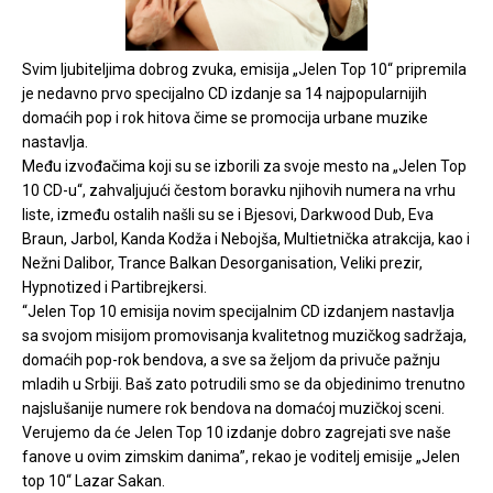
Svim ljubiteljima dobrog zvuka, emisija „Jelen Top 10“ pripremila
je nedavno prvo specijalno CD izdanje sa 14 najpopularnijih
domaćih pop i rok hitova čime se promocija urbane muzike
nastavlja.
Među izvođačima koji su se izborili za svoje mesto na „Jelen Top
10 CD-u“, zahvaljujući čestom boravku njihovih numera na vrhu
liste, između ostalih našli su se i Bjesovi, Darkwood Dub, Eva
Braun, Jarbol, Kanda Kodža i Nebojša, Multietnička atrakcija, kao i
Nežni Dalibor, Trance Balkan Desorganisation, Veliki prezir,
Hypnotized i Partibrejkersi.
“Jelen Top 10 emisija novim specijalnim CD izdanjem nastavlja
sa svojom misijom promovisanja kvalitetnog muzičkog sadržaja,
domaćih pop-rok bendova, a sve sa željom da privuče pažnju
mladih u Srbiji. Baš zato potrudili smo se da objedinimo trenutno
najslušanije numere rok bendova na domaćoj muzičkoj sceni.
Verujemo da će Jelen Top 10 izdanje dobro zagrejati sve naše
fanove u ovim zimskim danima”, rekao je voditelj emisije „Jelen
top 10“ Lazar Sakan.