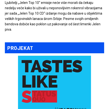
Ljubitelji „Jelen Top 10“ emisije neće više morati da čekaju
nedelju veče kako bi uživali u neponovljivim rokenrol vibracijama
jer sada „Jelen Top 10 CD“ izdanje mogu da nabave u objektima
velikih trgovinskih lanaca širom Srbije. Pesme svojih omiljenih
bendova dobiće kao poklon uz pakovanje od šest limenki Jelen
piva.
PROJEKAT