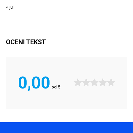
« jul
OCENI TEKST
0,00
od
5