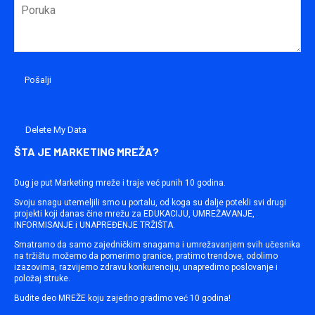
Delete My Data
ŠTA JE MARKETING MREŽA?
Dug je put Marketing mreže i traje već punih 10 godina.
Svoju snagu utemeljili smo u portalu, od koga su dalje potekli svi drugi
projekti koji danas čine mrežu za EDUKACIJU, UMREŽAVANJE,
INFORMISANJE i UNAPREĐENJE TRŽIŠTA.
Smatramo da samo zajedničkim snagama i umrežavanjem svih učesnika
na tržištu možemo da pomerimo granice, pratimo trendove, odolimo
izazovima, razvijemo zdravu konkurenciju, unapredimo poslovanje i
položaj struke.
Budite deo MREŽE koju zajedno gradimo već 10 godina!