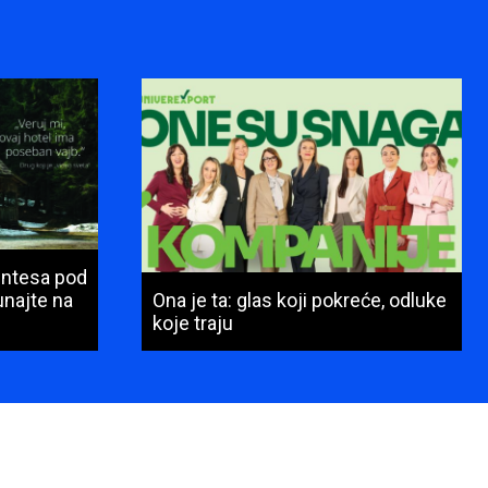
Intesa pod
najte na
Ona je ta: glas koji pokreće, odluke
koje traju