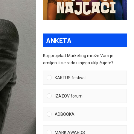
ANKETA
Koji projekat Marketing mreže Vam je
omiljen ili se rado u njega uključujete?
KAKTUS festival
IZAZOV forum
ADBOOKA
MARK AWARDS