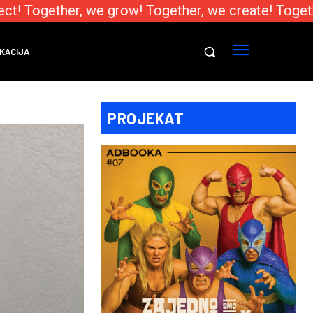
t! Together, we grow! Together, we create! Togethe
KACIJA
PROJEKAT