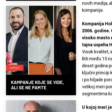
novih medija, a
kompanije.
Kompanija Holc
2006. godine. 
visoko mesto na
tajna uspeha 
Visok kvalitet,
Biti među 15 na
deset godina p
ISPRATI
ključni princi
i po hiljade p
KAMPANJE KOJE SE VIDE,
velikoj meri po
ALI SE NE PAMTE
segmentima k
U kojoj meri j