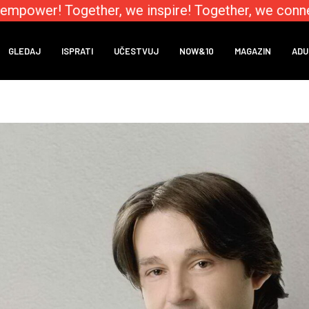
mpower! Together, we inspire! Together, we connec
GLEDAJ
ISPRATI
UČESTVUJ
NOW&10
MAGAZIN
ADU