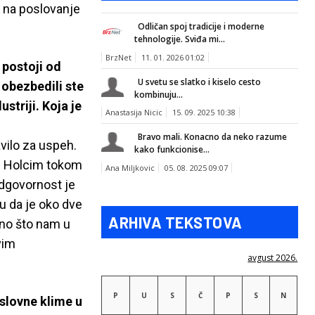
i na poslovanje
Odličan spoj tradicije i moderne
tehnologije. Sviđa mi...
BrzNet
11. 01. 2026 01:02
 postoji od
U svetu se slatko i kiselo cesto
obezbedili ste
kombinuju...
striji. Koja je
Anastasija Nicic
15. 09. 2025 10:38
Bravo mali. Konacno da neko razume
vilo za uspeh.
kako funkcionise...
je Holcim tokom
Ana Miljkovic
05. 08. 2025 09:07
odgovornost je
u da je oko dve
ARHIVA TEKSTOVA
ono što nam u
vim
avgust 2026.
P
U
S
Č
P
S
N
oslovne klime u