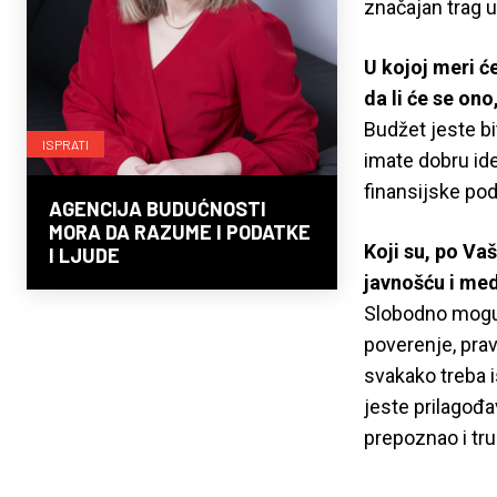
značajan trag 
U kojoj meri ć
da li će se on
Budžet jeste bi
ISPRATI
imate dobru idej
finansijske pod
AGENCIJA BUDUĆNOSTI
MORA DA RAZUME I PODATKE
Koji su, po Va
I LJUDE
javnošću i me
Slobodno mogu 
poverenje, pra
svakako treba i
jeste prilagođ
prepoznao i tru