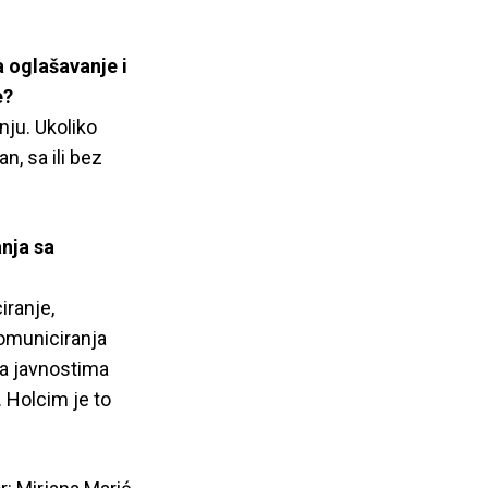
 oglašavanje i
e?
nju. Ukoliko
n, sa ili bez
nja sa
ranje,
omuniciranja
sa javnostima
 Holcim je to