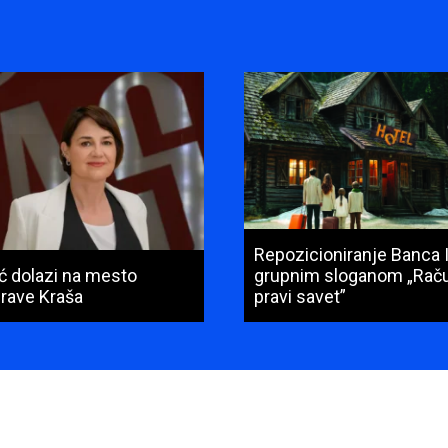
Repozicioniranje Banca 
ić dolazi na mesto
grupnim sloganom „Raču
prave Kraša
pravi savet”