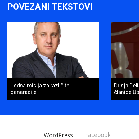
POVEZANI TEKSTOVI
Jedna misija za različite
Dunja Del
generacije
članice U
Facebook
WordPress