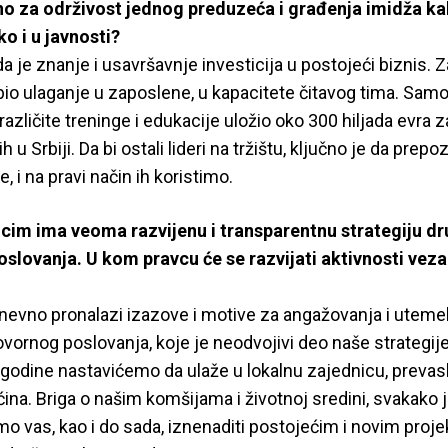
o za održivost jednog preduzeća i građenja imidža ka
o i u javnosti?
 je znanje i usavršavnje investicija u postojeći biznis. Za
bio ulaganje u zaposlene, u kapacitete čitavog tima. Sam
različite treninge i edukacije uložio oko 300 hiljada evra
 u Srbiji. Da bi ostali lideri na tržištu, ključno je da pre
e, i na pravi način ih koristimo.
cim ima veoma razvijenu i transparentnu strategiju d
lovanja. U kom pravcu će se razvijati aktivnosti veza
evno pronalazi izazove i motive za angažovanja i uteme
vornog poslovanja, koje je neodvojivi deo naše strategij
. godine nastavićemo da ulaže u lokalnu zajednicu, preva
ina. Briga o našim komšijama i životnoj sredini, svakako je
 vas, kao i do sada, iznenaditi postojećim i novim projek