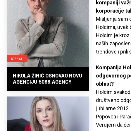
kompaniji važn
korporacije tak
Mišljenja sam da
Holcima, uvek 
Holcim je kroz 
naših zaposlenih
trendove i prilik
ISPRATI
Kompanija Hol
NIKOLA ŽINIĆ OSNOVAO NOVU
odgovornog pos
AGENCIJU 5068.AGENCY
oblast?
Holcim svakodn
društveno odgo
jubilarne 2012
Popovca i Parać
Verujem da ćemo