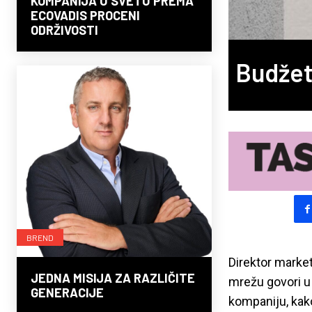
KOMPANIJA U SVETU PREMA
ECOVADIS PROCENI
ODRŽIVOSTI
Budžet 
BREND
Direktor market
JEDNA MISIJA ZA RAZLIČITE
mrežu govori u
GENERACIJE
kompaniju, kak