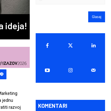
Glasaj
a ideja!
Marketing
a jednu
KOMENTARI
titi razvoj