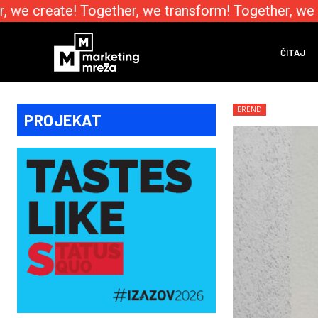
we create! Together, we transform! Together, we e
ČITAJ
BREND
PROJEKAT