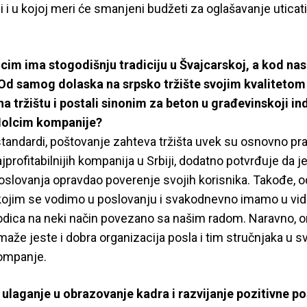
li i u kojoj meri će smanjeni budžeti za oglašavanje uticat
im ima stogodišnju tradiciju u Švajcarskoj, a kod nas
Od samog dolaska na srpsko tržište svojim kvalitetom 
 tržištu i postali sinonim za beton u građevinskoji indu
Holcim kompanije?
 standardi, poštovanje zahteva tržišta uvek su osnovno pra
jprofitabilnijih kompanija u Srbiji, dodatno potvrđuje da 
oslovanja opravdao poverenje svojih korisnika. Takođe, 
p kojim se vodimo u poslovanju i svakodnevno imamo u vid
orodica na neki način povezano sa našim radom. Naravno, 
maže jeste i dobra organizacija posla i tim stručnjaka u s
ompanje.
e ulaganje u obrazovanje kadra i razvijanje pozitivne p