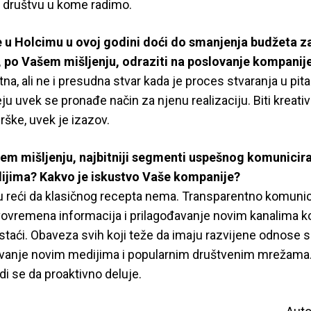
u društvu u kome radimo.
e u Holcimu u ovoj godini doći do smanjenja budžeta za
o, po Vašem mišljenju, odraziti na poslovanje kompanij
tna, ali ne i presudna stvar kada je proces stvaranja u pita
u uvek se pronađe način za njenu realizaciju. Biti kreativa
rške, uvek je izazov.
šem mišljenju, najbitniji segmenti uspešnog komunicira
dijima? Kakvo je iskustvo Vaše kompanije?
reći da klasičnog recepta nema. Transparentno komunici
vovremena informacija i prilagođavanje novim kanalima k
staći. Obaveza svih koji teže da imaju razvijene odnose 
avanje novim medijima i popularnim društvenim mrežama.
di se da proaktivno deluje.