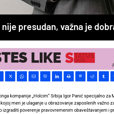
nije presudan, važna je dobr
inga kompanije „Holcim“ Srbija Igor Panić specijalno za 
 kojoj meri je ulaganje u obrazovanje zaposlenih važno z
o izgraditi poverenje pravovremenim obaveštavanjem i pra